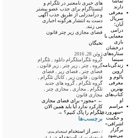
تماشا
های خبری نامعتبر در تلگرام و
دارند
اینستاگرام برای جذب عضو بیشتر
معرفی
و درآمدزایی از طریق جذب آگهی
سریال
دست به انتشار هرگونه اخباری
آبان؛
می زنند.
درامی
فضای مجازی زیر چتر قانون
معمایی با
بازی
نخبگان
درخشان
ستاره‌های
ژوئن 28, 2016
سینما
گروه تلگرام
تلگرام دانلود
,
تلگرام
زندگی‌نامه
گروه
,
چتر
,
زیر چتر
,
زیر قانون
,
اروین
فضای چتر
,
فضای زیر
,
فضای
یالوم و
قانون
,
قانون زیر
,
کانال تلگرام
,
معرفی
گروه تلگرام
,
گروه های جدید
بهترین
تلگرام
,
مجازی
,
مجازی چتر
,
کتاب‌های
مجازی قانون
او
←
«مجوز» برای فضای مجازی
مراسم
کارکرد ندارد
آیا باید همین الان
«سهروردی
تلگرام را پاک کنیم؟
→
برچسب‌ها
و حکمت
اشراقی»
برگزار
از
استخدام
/
«عصر
استخدام بندی:
می‌شود
استخدام در
استخدام تهران
ایران