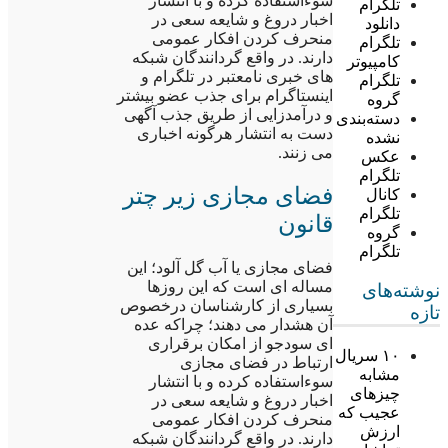
سوءاستفاده کرده و با انتشار
تلگرام
اخبار دروغ و شایعه سعی در
دانلود
منحرف کردن افکار عمومی
تلگرام
دارند. در واقع گردانندگان شبکه
کامپیوتر
های خبری نامعتبر در تلگرام و
تلگرام
اینستاگرام برای جذب عضو بیشتر
گروه
و درآمدزایی از طریق جذب آگهی
دسته‌بندی
دست به انتشار هرگونه اخباری
نشده
می زنند.
عکس
تلگرام
فضای مجازی زیر چتر
کانال
تلگرام
قانون
گروه
تلگرام
فضای مجازی یا آب گل آلود؛ این
مساله ای است که این روزها
نوشته‌های
بسیاری از کارشناسان درخصوص
تازه
آن هشدار می دهند؛ چراکه عده
ای سودجو از امکان برقراری
۱۰ سریال
ارتباط در فضای مجازی
مشابه
سوءاستفاده کرده و با انتشار
چیزهای
اخبار دروغ و شایعه سعی در
عجیب که
منحرف کردن افکار عمومی
ارزش
دارند. در واقع گردانندگان شبکه