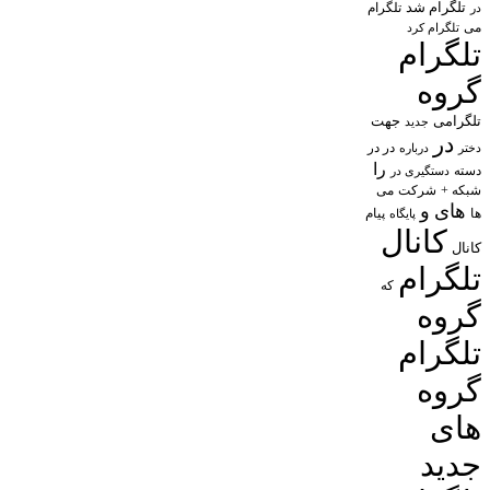
تلگرام شد
تلگرام
در
می
تلگرام کرد
تلگرام
گروه
تلگرامی
جهت
جدید
در
در در
درباره
دختر
را
دسته
دستگیری در
شبکه +
شرکت
می
های
و
پیام
ها
پایگاه
کانال
کانال
تلگرام
که
گروه
تلگرام
گروه
های
جدید