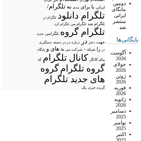
دومین
تلگرام/
به
با
برای
ایرانی
بندی
مانگای
تلگرام دانلود
ایرانی
تلگرام در
منتشر
تلگرام شد
تلگرام می
تلگرام کرد
شد
تلگرام گروه
تلگرامی
جدید
بایگانی‌ها
در
جهت
در در
درباره
دسته
دستگیری
دختر
های
و
را
شبکه +
شرکت
می
در
ها
پایگاه
آگوست
کانال تلگرام
2026
پیام
کانال
که
جولای
گروه تلگرام
گروه
2026
ژوئن
های جدید تلگرام
2026
فوریه
یک
گزیده خبری
2026
ژانویه
2026
دسامبر
2025
نوامبر
2025
اکتبر
2025