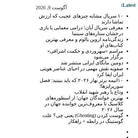
Latest:
آگوست 9, 2026
۱۰ سریال مشابه چیزهای عجیب که ارزش
تماشا دارند
معرفی سریال آبان؛ درامی معمایی با بازی
درخشان ستاره‌های سینما
زندگی‌نامه اروین یالوم و معرفی بهترین
کتاب‌های او
مراسم «سهروردی و حکمت اشراقی»
برگزار می‌شود
دومین مانگای ایرانی منتشر شد
صفویه نقش مهمی در احیای عناصر هویتی
ایران ایفا کرد
۱۰انیمه برتر بهار ۲۰۲۶ که باید ببینید: فصل
سورپرایزها!
وداع با رهبر شهید انقلاب
بهترین خوانندگان جهان؛ از اسطوره‌های
کلاسیک تا معروف‌ترین خواننده جهان در
سال ۲۰۲۶
گوست کردن (Ghosting) یعنی چی؟ علت
گوستینگ در رابطه + راهکار