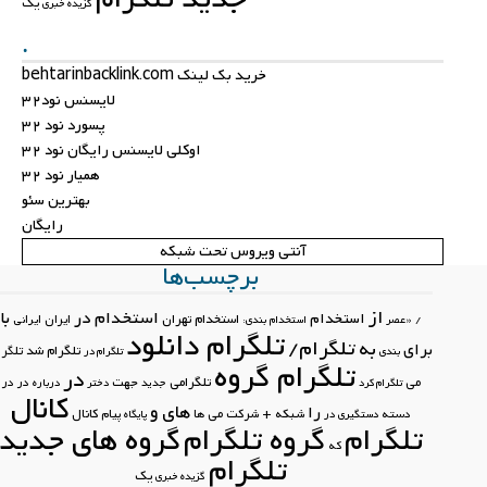
یک
گزیده خبری
.
خرید بک لینک behtarinbacklink.com
لایسنس نود32
پسورد نود 32
اوکلی لایسنس رایگان نود 32
همیار نود 32
بهترین سئو
رایگان
آنتی ویروس تحت شبکه
برچسب‌ها
از
استخدام در
با
استخدام
استخدام تهران
ایران
ایرانی
/
«عصر
استخدام بندی:
تلگرام دانلود
تلگرام/
به
برای
تلگرام شد
تلگرام
بندی
تلگرام در
تلگرام گروه
در
تلگرامی
جهت
می
در در
تلگرام کرد
جدید
دختر
درباره
کانال
های
و
را
کانال
دسته
شبکه +
شرکت
می
ها
پیام
دستگیری در
پایگاه
تلگرام
گروه تلگرام
گروه های جدید
که
تلگرام
یک
گزیده خبری