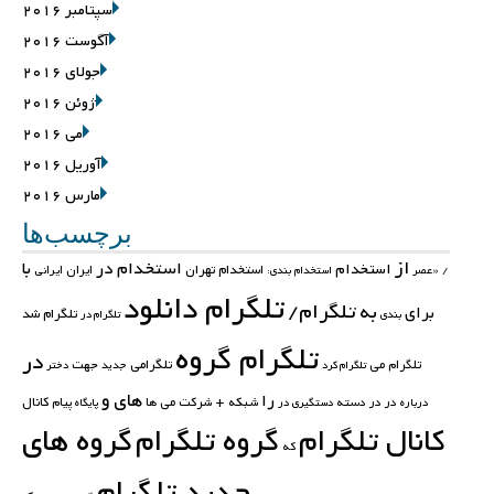
سپتامبر 2016
آگوست 2016
جولای 2016
ژوئن 2016
می 2016
آوریل 2016
مارس 2016
برچسب‌ها
از
استخدام در
با
استخدام
استخدام تهران
ایران
ایرانی
/
«عصر
استخدام بندی:
تلگرام دانلود
تلگرام/
به
برای
تلگرام شد
بندی
تلگرام در
تلگرام گروه
در
تلگرامی
جهت
تلگرام می
تلگرام کرد
جدید
دختر
های
و
را
کانال
در در
دسته
شبکه +
شرکت
می
ها
پیام
درباره
دستگیری در
پایگاه
کانال تلگرام
گروه تلگرام
گروه های
که
جدید تلگرام