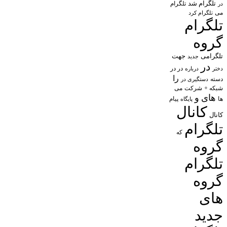
تلگرام شد
تلگرام
در
می
تلگرام کرد
تلگرام
گروه
تلگرامی
جهت
جدید
در
در در
درباره
دختر
را
دسته
دستگیری در
شبکه +
شرکت
می
های
و
پیام
ها
پایگاه
کانال
کانال
تلگرام
که
گروه
تلگرام
گروه
های
جدید