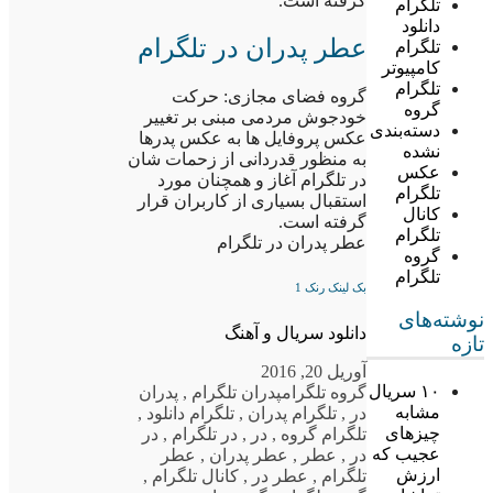
گرفته است.
تلگرام
دانلود
عطر پدران در تلگرام
تلگرام
کامپیوتر
تلگرام
گروه فضای مجازی: حرکت
گروه
خودجوش مردمی مبنی بر تغییر
دسته‌بندی
عکس پروفایل ها به عکس پدرها
نشده
به منظور قدردانی از زحمات شان
عکس
در تلگرام آغاز و همچنان مورد
تلگرام
استقبال بسیاری از کاربران قرار
کانال
گرفته است.
تلگرام
عطر پدران در تلگرام
گروه
تلگرام
بک لینک رنک 1
نوشته‌های
دانلود سریال و آهنگ
تازه
آوریل 20, 2016
۱۰ سریال
گروه تلگرام
پدران تلگرام
,
پدران
مشابه
در
,
تلگرام پدران
,
تلگرام دانلود
,
چیزهای
تلگرام گروه
,
در
,
در تلگرام
,
در
عجیب که
در
,
عطر
,
عطر پدران
,
عطر
ارزش
تلگرام
,
عطر در
,
کانال تلگرام
,