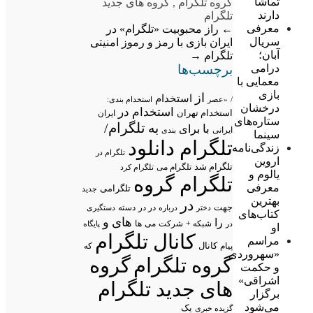
تماشا
گروه تلگرام
,
گروه های جدید
دارند
تلگرام
معرفی
←
راز محبوبیت «تلگرام» در
سریال
ایران
بازی با رمز و رموز امنیتی
آبان؛
تلگرام
→
برچسب‌ها
درامی
معمایی با
بازی
از
استخدام
/
«عصر
استخدام بندی:
درخشان
استخدام در
استخدام تهران
ایران
ستاره‌های
تلگرام/
به
با
برای
ایرانی
بندی
سینما
تلگرام دانلود
زندگی‌نامه
تلگرام در
اروین
تلگرام شد
تلگرام می
تلگرام کرد
یالوم و
تلگرام گروه
معرفی
تلگرامی
جدید
بهترین
در
جهت
در در
درباره
دسته
دستگیری
دختر
کتاب‌های
های
و
را
شبکه +
شرکت
می
در
ها
پایگاه
او
کانال تلگرام
مراسم
پیام
کانال
که
«سهروردی
گروه تلگرام
گروه
و حکمت
اشراقی»
های جدید تلگرام
برگزار
می‌شود
یک
گزیده خبری