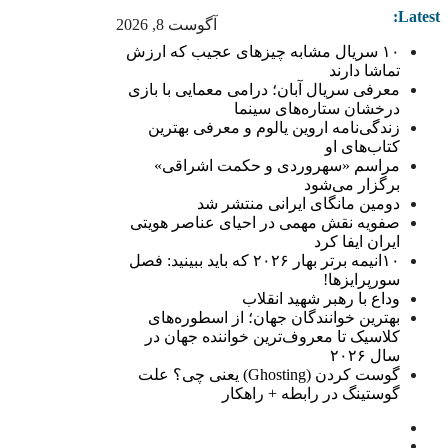
Latest:
آگوست 8, 2026
۱۰ سریال مشابه چیزهای عجیب که ارزش
تماشا دارند
معرفی سریال آبان؛ درامی معمایی با بازی
درخشان ستاره‌های سینما
زندگی‌نامه اروین یالوم و معرفی بهترین
کتاب‌های او
مراسم «سهروردی و حکمت اشراقی»
برگزار می‌شود
دومین مانگای ایرانی منتشر شد
صفویه نقش مهمی در احیای عناصر هویتی
ایران ایفا کرد
۱۰انیمه برتر بهار ۲۰۲۶ که باید ببینید: فصل
سورپرایزها!
وداع با رهبر شهید انقلاب
بهترین خوانندگان جهان؛ از اسطوره‌های
کلاسیک تا معروف‌ترین خواننده جهان در
سال ۲۰۲۶
گوست کردن (Ghosting) یعنی چی؟ علت
گوستینگ در رابطه + راهکار