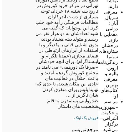
تماشا
تهرانی در مرکز خرید کوروش در
دارند
تاریخ سه شنبه ۱۸ خرداد، توجه
معرفی
بسیاری از دست اندرکاران
سریال
مطالعات فرهنگی را به خود جلب
آبان؛
کرد. این نوجوانان که گفته می
درامی
شود تعدادشان به دو هزار نفر می
معمایی با
رسید و متولد دهه هشتاد بودند،
بازی
بدون آشنایی قبلی با یکدیگر و با
درخشان
استفاده از ابزارهای ارتباطی در
ستاره‌های
فضای مجازی (عمدتا تلگرام و
سینما
اینستاگرام)، برای آنچه خودشان
زندگی‌نامه
«صرفا یک دورهمی» می نامند در
اروین
مجتمع کوروش گردهم آمدند و
یالوم و
باعث اختلال در فعالیت های
معرفی
عادی این مکان شدند، تا حدی که
بهترین
نهایتا پلیس برای متفرق کردن
کتاب‌های
شان ناگزیر از …
او
ضدروایتی پسامدرن به قلم
مراسم
شخصیت های داستان
«سهروردی
و حکمت
فروش بک لینک
اشراقی»
برگزار
می‌شود
مرجع توریسم