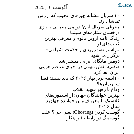
Latest:
آگوست 10, 2026
۱۰ سریال مشابه چیزهای عجیب که ارزش
تماشا دارند
معرفی سریال آبان؛ درامی معمایی با بازی
درخشان ستاره‌های سینما
زندگی‌نامه اروین یالوم و معرفی بهترین
کتاب‌های او
مراسم «سهروردی و حکمت اشراقی»
برگزار می‌شود
دومین مانگای ایرانی منتشر شد
صفویه نقش مهمی در احیای عناصر هویتی
ایران ایفا کرد
۱۰انیمه برتر بهار ۲۰۲۶ که باید ببینید: فصل
سورپرایزها!
وداع با رهبر شهید انقلاب
بهترین خوانندگان جهان؛ از اسطوره‌های
کلاسیک تا معروف‌ترین خواننده جهان در
سال ۲۰۲۶
گوست کردن (Ghosting) یعنی چی؟ علت
گوستینگ در رابطه + راهکار