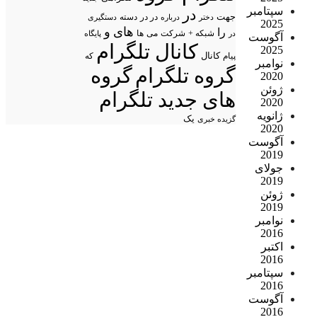
سپتامبر
در
جهت
در در
درباره
دسته
دستگیری
دختر
2025
های
و
را
شبکه +
شرکت
می
در
ها
پایگاه
آگوست
کانال تلگرام
2025
پیام
کانال
که
نوامبر
گروه تلگرام
گروه
2020
ژوئن
های جدید تلگرام
2020
ژانویه
یک
گزیده خبری
2020
آگوست
2019
جولای
2019
ژوئن
2019
نوامبر
2016
اکتبر
2016
سپتامبر
2016
آگوست
2016