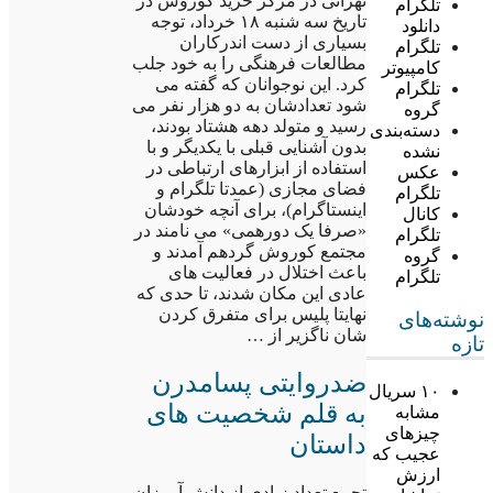
تهرانی در مرکز خرید کوروش در
تلگرام
تاریخ سه شنبه ۱۸ خرداد، توجه
دانلود
بسیاری از دست اندرکاران
تلگرام
مطالعات فرهنگی را به خود جلب
کامپیوتر
کرد. این نوجوانان که گفته می
تلگرام
شود تعدادشان به دو هزار نفر می
گروه
رسید و متولد دهه هشتاد بودند،
دسته‌بندی
بدون آشنایی قبلی با یکدیگر و با
نشده
استفاده از ابزارهای ارتباطی در
عکس
فضای مجازی (عمدتا تلگرام و
تلگرام
اینستاگرام)، برای آنچه خودشان
کانال
«صرفا یک دورهمی» می نامند در
تلگرام
مجتمع کوروش گردهم آمدند و
گروه
باعث اختلال در فعالیت های
تلگرام
عادی این مکان شدند، تا حدی که
نهایتا پلیس برای متفرق کردن
نوشته‌های
شان ناگزیر از …
تازه
ضدروایتی پسامدرن
۱۰ سریال
به قلم شخصیت های
مشابه
چیزهای
داستان
عجیب که
ارزش
تجمع تعداد زیادی از دانش آموزان