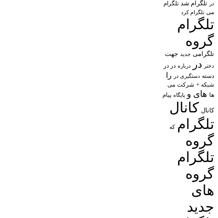
تلگرام شد
تلگرام
در
می
تلگرام کرد
تلگرام
گروه
تلگرامی
جهت
جدید
در
در در
درباره
دختر
را
دسته
دستگیری در
شبکه +
شرکت
می
های
و
پیام
ها
پایگاه
کانال
کانال
تلگرام
که
گروه
تلگرام
گروه
های
جدید