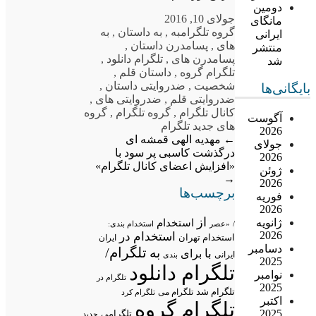
دومین
جولای 10, 2016
مانگای
گروه تلگرام
به
,
به داستان
,
به
ایرانی
های
,
پسامدرن داستان
,
منتشر
پسامدرن های
,
تلگرام دانلود
,
شد
تلگرام گروه
,
داستان قلم
,
شخصیت
,
ضدروایتی داستان
,
بایگانی‌ها
ضدروایتی قلم
,
ضدروایتی های
,
کانال تلگرام
,
گروه تلگرام
,
گروه
آگوست
های جدید تلگرام
2026
←
مهدیه الهی قمشه ای
جولای
درگذشت
کاسبی پر سود با
2026
«افزایش اعضای کانال تلگرام»
ژوئن
→
2026
برچسب‌ها
فوریه
2026
از
ژانویه
استخدام
/
«عصر
استخدام بندی:
2026
استخدام در
استخدام تهران
ایران
دسامبر
تلگرام/
به
با
برای
ایرانی
بندی
2025
تلگرام دانلود
نوامبر
تلگرام در
2025
تلگرام شد
تلگرام می
تلگرام کرد
اکتبر
تلگرام گروه
2025
تلگرامی
جدید