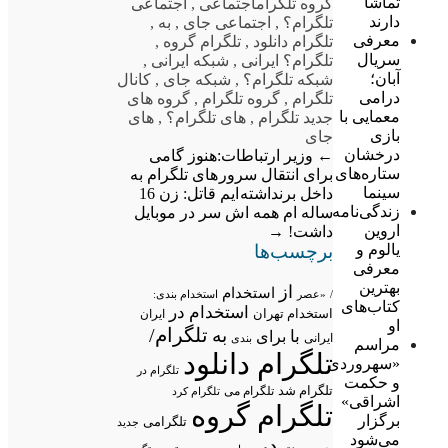
تماشا
گروه تلگرام
اجتماعی
,
اجتماعی
دارند
تلگرام؟
,
اجتماعی جای
,
به
,
معرفی
تلگرام دانلود
,
تلگرام گروه
,
سریال
تلگرام؟ ایرانی
,
شبکه ایرانی
,
آبان؛
شبکه تلگرام؟
,
شبکه جای
,
کانال
درامی
تلگرام
,
گروه تلگرام
,
گروه های
معمایی با
جدید تلگرام
,
های تلگرام؟
,
های
بازی
جای
درخشان
←
وزیر ارتباطات:هنوز گامی
ستاره‌های
برای انتقال سرور های تلگرام به
سینما
داخل برنداشته ایم
قاتل: زن 16
زندگی‌نامه
ساله ام همه اش سر در موبایل
اروین
داشت!
→
برچسب‌ها
یالوم و
معرفی
بهترین
از
استخدام
/
«عصر
استخدام بندی:
کتاب‌های
استخدام در
استخدام تهران
ایران
او
تلگرام/
به
با
برای
ایرانی
بندی
مراسم
تلگرام دانلود
«سهروردی
تلگرام در
و حکمت
تلگرام شد
تلگرام می
تلگرام کرد
اشراقی»
تلگرام گروه
برگزار
تلگرامی
جدید
می‌شود
در