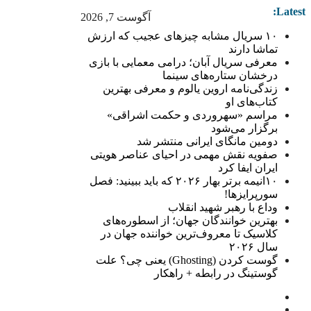
Latest:
آگوست 7, 2026
۱۰ سریال مشابه چیزهای عجیب که ارزش
تماشا دارند
معرفی سریال آبان؛ درامی معمایی با بازی
درخشان ستاره‌های سینما
زندگی‌نامه اروین یالوم و معرفی بهترین
کتاب‌های او
مراسم «سهروردی و حکمت اشراقی»
برگزار می‌شود
دومین مانگای ایرانی منتشر شد
صفویه نقش مهمی در احیای عناصر هویتی
ایران ایفا کرد
۱۰انیمه برتر بهار ۲۰۲۶ که باید ببینید: فصل
سورپرایزها!
وداع با رهبر شهید انقلاب
بهترین خوانندگان جهان؛ از اسطوره‌های
کلاسیک تا معروف‌ترین خواننده جهان در
سال ۲۰۲۶
گوست کردن (Ghosting) یعنی چی؟ علت
گوستینگ در رابطه + راهکار