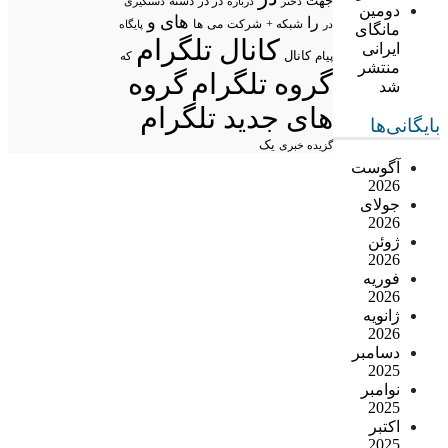
جهت
در در
درباره
دسته
دستگیری
دختر
دومین
های
و
را
شبکه +
شرکت
می
در
ها
پایگاه
مانگای
کانال تلگرام
ایرانی
پیام
کانال
که
منتشر
گروه تلگرام
گروه
شد
های جدید تلگرام
بایگانی‌ها
یک
گزیده خبری
آگوست
2026
جولای
2026
ژوئن
2026
فوریه
2026
ژانویه
2026
دسامبر
2025
نوامبر
2025
اکتبر
2025