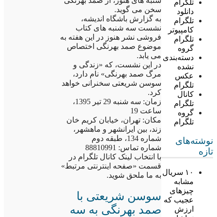
شنبه های هنوز، از صمد بهرنگی
تلگرام
سخن می گوید.
دانلود
به گزارش باشگاه اندیشه،
تلگرام
نشست سه شنبه های کتاب
کامپیوتر
فروشی نشر هنوز در این هفته به
تلگرام
موضوع صمد بهرنگی اختصاص
گروه
می یابد.
دسته‌بندی
در این نشست، که «زندگی و
نشده
مرگ صمد بهرنگی» نام دارد،
عکس
سوسن شریعتی سخنرانی خواهد
تلگرام
کرد.
کانال
زمان: سه شنبه 29 تیر 1395،
تلگرام
ساعت 19
گروه
مکان: تهران، خیابان کریم خان
تلگرام
زند، بین ایرانشهر و ماهشهر،
شماره 134، طبقه دوم
نوشته‌های
شماره تماس: 88810991
تازه
با انتخاب لینک کانال تلگرام در
قسمت «صفحه اینترنتی مرتبط»
۱۰ سریال
به ما ملحق شوید.
مشابه
چیزهای
سوسن شریعتی با
عجیب که
صمد بهرنگی به سه
ارزش