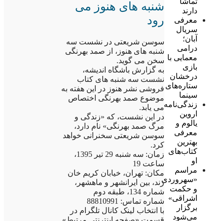
تماشا
شنبه های هنوز می
دارند
رود
معرفی
سریال
آبان؛
سوسن شریعتی در نشست سه
درامی
شنبه های هنوز، از صمد بهرنگی
معمایی با
سخن می گوید.
بازی
به گزارش باشگاه اندیشه،
درخشان
نشست سه شنبه های کتاب
ستاره‌های
فروشی نشر هنوز در این هفته به
سینما
موضوع صمد بهرنگی اختصاص
زندگی‌نامه
می یابد.
اروین
در این نشست، که «زندگی و
یالوم و
مرگ صمد بهرنگی» نام دارد،
معرفی
سوسن شریعتی سخنرانی خواهد
بهترین
کرد.
کتاب‌های
زمان: سه شنبه 29 تیر 1395،
او
ساعت 19
مراسم
مکان: تهران، خیابان کریم خان
«سهروردی
زند، بین ایرانشهر و ماهشهر،
و حکمت
شماره 134، طبقه دوم
اشراقی»
شماره تماس: 88810991
برگزار
با انتخاب لینک کانال تلگرام در
می‌شود
قسمت «صفحه اینترنتی مرتبط»