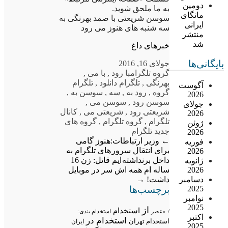
دومین
به ما ملحق شوید.
مانگای
سوسن شریعتی با صمد بهرنگی به
ایرانی
سه شنبه های هنوز می رود
منتشر
شد
خبرهای داغ
بایگانی‌ها
جولای 16, 2016
گروه تلگرام
با رود
,
با می
,
بهرنگی
,
تلگرام دانلود
,
تلگرام
آگوست
گروه
,
رود به
,
سه
,
سوسن به
,
2026
سوسن رود
,
سوسن می
,
جولای
شریعتی رود
,
شریعتی می
,
کانال
2026
تلگرام
,
گروه تلگرام
,
گروه های
ژوئن
جدید تلگرام
2026
←
وزیر ارتباطات:هنوز گامی
فوریه
برای انتقال سرور های تلگرام به
2026
داخل برنداشته ایم
قاتل: زن 16
ژانویه
ساله ام همه اش سر در موبایل
2026
داشت!
→
دسامبر
برچسب‌ها
2025
نوامبر
2025
از
استخدام
/
«عصر
استخدام بندی:
اکتبر
استخدام در
استخدام تهران
ایران
2025