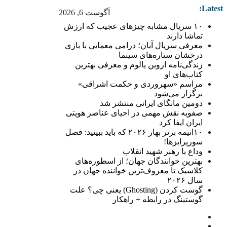
Latest:
آگوست 6, 2026
۱۰ سریال مشابه چیزهای عجیب که ارزش
تماشا دارند
معرفی سریال آبان؛ درامی معمایی با بازی
درخشان ستاره‌های سینما
زندگی‌نامه اروین یالوم و معرفی بهترین
کتاب‌های او
مراسم «سهروردی و حکمت اشراقی»
برگزار می‌شود
دومین مانگای ایرانی منتشر شد
صفویه نقش مهمی در احیای عناصر هویتی
ایران ایفا کرد
۱۰انیمه برتر بهار ۲۰۲۶ که باید ببینید: فصل
سورپرایزها!
وداع با رهبر شهید انقلاب
بهترین خوانندگان جهان؛ از اسطوره‌های
کلاسیک تا معروف‌ترین خواننده جهان در
سال ۲۰۲۶
گوست کردن (Ghosting) یعنی چی؟ علت
گوستینگ در رابطه + راهکار