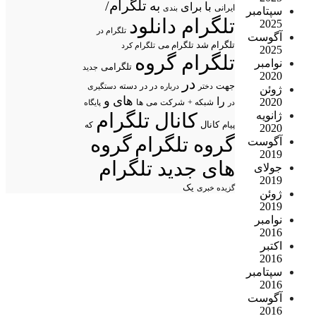
تلگرام/
به
با
برای
ایرانی
بندی
سپتامبر
تلگرام دانلود
2025
تلگرام در
آگوست
تلگرام شد
تلگرام می
تلگرام کرد
2025
تلگرام گروه
نوامبر
تلگرامی
جدید
2020
در
جهت
در در
درباره
دسته
دستگیری
دختر
ژوئن
های
و
را
2020
شبکه +
شرکت
می
در
ها
پایگاه
ژانویه
کانال تلگرام
پیام
کانال
که
2020
گروه تلگرام
گروه
آگوست
2019
های جدید تلگرام
جولای
2019
یک
گزیده خبری
ژوئن
2019
نوامبر
2016
اکتبر
2016
سپتامبر
2016
آگوست
2016