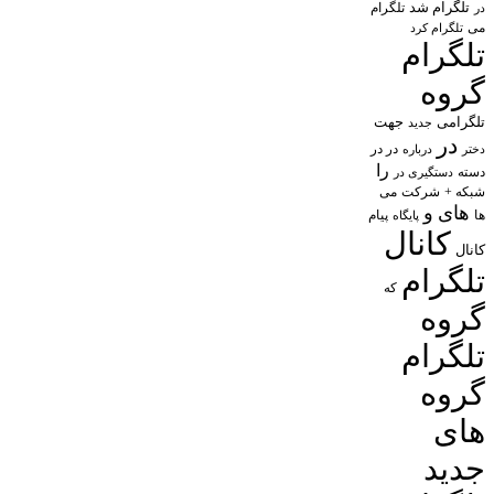
تلگرام شد
تلگرام
در
می
تلگرام کرد
تلگرام
گروه
تلگرامی
جهت
جدید
در
در در
درباره
دختر
را
دسته
دستگیری در
شبکه +
شرکت
می
های
و
پیام
ها
پایگاه
کانال
کانال
تلگرام
که
گروه
تلگرام
گروه
های
جدید