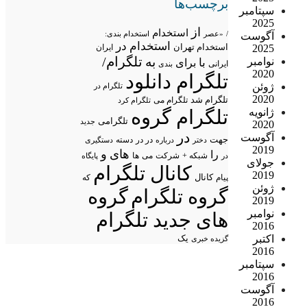
برچسب‌ها
سپتامبر
2025
از
استخدام
/
«عصر
استخدام بندی:
آگوست
استخدام در
استخدام تهران
ایران
2025
تلگرام/
به
نوامبر
با
برای
ایرانی
بندی
2020
تلگرام دانلود
ژوئن
تلگرام در
2020
تلگرام شد
تلگرام می
تلگرام کرد
تلگرام گروه
ژانویه
تلگرامی
جدید
2020
در
آگوست
جهت
در در
درباره
دسته
دستگیری
دختر
2019
های
و
را
شبکه +
شرکت
می
در
ها
پایگاه
جولای
کانال تلگرام
2019
پیام
کانال
که
ژوئن
گروه تلگرام
گروه
2019
نوامبر
های جدید تلگرام
2016
اکتبر
یک
گزیده خبری
2016
سپتامبر
2016
آگوست
2016