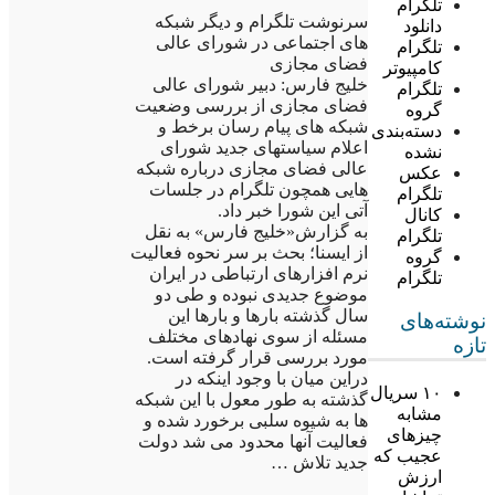
تلگرام
سرنوشت تلگرام و دیگر شبکه
دانلود
های اجتماعی در شورای عالی
تلگرام
فضای مجازی
کامپیوتر
خلیج فارس: دبیر شورای عالی
تلگرام
فضای مجازی از بررسی وضعیت
گروه
شبکه های پیام رسان برخط و
دسته‌بندی
اعلام سیاستهای جدید شورای
نشده
عالی فضای مجازی درباره شبکه
عکس
هایی همچون تلگرام در جلسات
تلگرام
آتی این شورا خبر داد.
کانال
به گزارش«خلیج فارس» به نقل
تلگرام
از ایسنا؛ بحث بر سر نحوه فعالیت
گروه
نرم افزارهای ارتباطی در ایران
تلگرام
موضوع جدیدی نبوده و طی دو
سال گذشته بارها و بارها این
نوشته‌های
مسئله از سوی نهادهای مختلف
تازه
مورد بررسی قرار گرفته است.
دراین میان با وجود اینکه در
۱۰ سریال
گذشته به طور معول با این شبکه
مشابه
ها به شیوه سلبی برخورد شده و
چیزهای
فعالیت آنها محدود می شد دولت
عجیب که
جدید تلاش …
ارزش