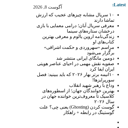
Latest:
آگوست 8, 2026
۱۰ سریال مشابه چیزهای عجیب که ارزش
تماشا دارند
معرفی سریال آبان؛ درامی معمایی با بازی
درخشان ستاره‌های سینما
زندگی‌نامه اروین یالوم و معرفی بهترین
کتاب‌های او
مراسم «سهروردی و حکمت اشراقی»
برگزار می‌شود
دومین مانگای ایرانی منتشر شد
صفویه نقش مهمی در احیای عناصر هویتی
ایران ایفا کرد
۱۰انیمه برتر بهار ۲۰۲۶ که باید ببینید: فصل
سورپرایزها!
وداع با رهبر شهید انقلاب
بهترین خوانندگان جهان؛ از اسطوره‌های
کلاسیک تا معروف‌ترین خواننده جهان در
سال ۲۰۲۶
گوست کردن (Ghosting) یعنی چی؟ علت
گوستینگ در رابطه + راهکار