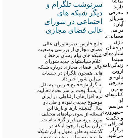
تماشا
سرنوشت تلگرام و
دارند
دیگر شبکه های
معرفی
سریال
اجتماعی در شورای
آبان؛
عالی فضای مجازی
درامی
معمایی با
بازی
خلیج فارس: دبیر شورای عالی
درخشان
فضای مجازی از بررسی وضعیت
ستاره‌های
شبکه های پیام رسان برخط و
سینما
اعلام سیاستهای جدید شورای
زندگی‌نامه
عالی فضای مجازی درباره شبکه
اروین
هایی همچون تلگرام در جلسات
یالوم و
آتی این شورا خبر داد.
معرفی
به گزارش«خلیج فارس» به نقل
بهترین
از ایسنا؛ بحث بر سر نحوه فعالیت
کتاب‌های
نرم افزارهای ارتباطی در ایران
او
موضوع جدیدی نبوده و طی دو
مراسم
سال گذشته بارها و بارها این
«سهروردی
مسئله از سوی نهادهای مختلف
و حکمت
مورد بررسی قرار گرفته است.
اشراقی»
دراین میان با وجود اینکه در
برگزار
گذشته به طور معول با این شبکه
می‌شود
ها به شیوه سلبی برخورد شده و