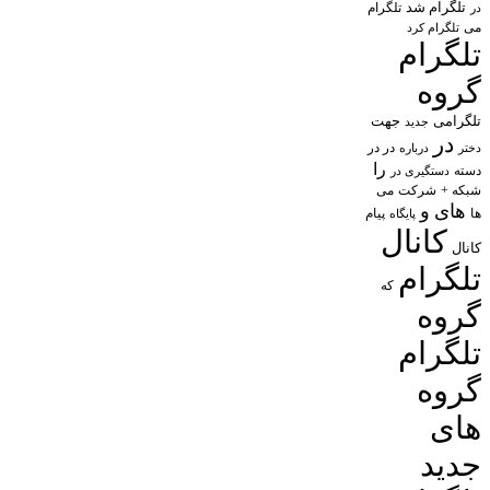
تلگرام شد
تلگرام
در
می
تلگرام کرد
تلگرام
گروه
تلگرامی
جهت
جدید
در
در در
درباره
دختر
را
دسته
دستگیری در
شبکه +
شرکت
می
های
و
پیام
ها
پایگاه
کانال
کانال
تلگرام
که
گروه
تلگرام
گروه
های
جدید