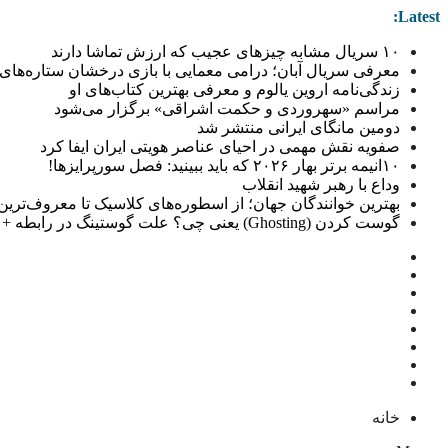
Latest:
۱۰ سریال مشابه چیزهای عجیب که ارزش تماشا دارند
معرفی سریال آبان؛ درامی معمایی با بازی درخشان ستاره‌های 
زندگی‌نامه اروین یالوم و معرفی بهترین کتاب‌های او
مراسم «سهروردی و حکمت اشراقی» برگزار می‌شود
دومین مانگای ایرانی منتشر شد
صفویه نقش مهمی در احیای عناصر هویتی ایران ایفا کرد
۱۰انیمه برتر بهار ۲۰۲۶ که باید ببینید: فصل سورپرایزها!
وداع با رهبر شهید انقلاب
بهترین خوانندگان جهان؛ از اسطوره‌های کلاسیک تا معروف‌ترین خو
گوست کردن (Ghosting) یعنی چی؟ علت گوستینگ در رابطه + راهکار
خانه