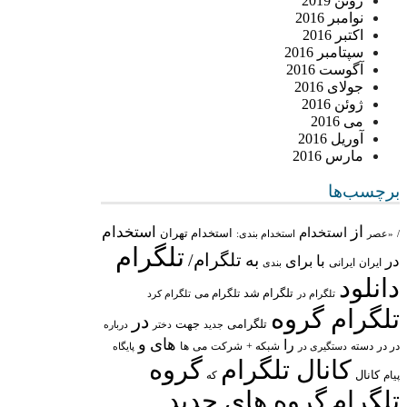
ژوئن 2019
نوامبر 2016
اکتبر 2016
سپتامبر 2016
آگوست 2016
جولای 2016
ژوئن 2016
می 2016
آوریل 2016
مارس 2016
برچسب‌ها
از
استخدام
استخدام
استخدام تهران
/
«عصر
استخدام بندی:
تلگرام
تلگرام/
به
در
با
برای
ایران
ایرانی
بندی
دانلود
تلگرام شد
تلگرام می
تلگرام در
تلگرام کرد
تلگرام گروه
در
تلگرامی
جهت
جدید
درباره
دختر
های
و
را
در در
شبکه +
شرکت
می
دسته
دستگیری در
ها
پایگاه
کانال تلگرام
گروه
پیام
کانال
که
تلگرام
گروه های جدید