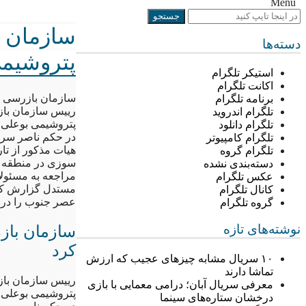
Menu
سازمان ب
دسته‌ها
پتروشیمی
استیکر تلگرام
اکانت تلگرام
سازمان بازرسی ک
برنامه تلگرام
رییس سازمان باز
تلگرام اندروید
پتروشیمی بوعلی س
تلگرام دانلود
در حکم ناصر سر
تلگرام کامپیوتر
تلگرام گروه
سوزی در منطقه و
دسته‌بندی نشده
مراجعه به مسئولا
عکس تلگرام
مستدل گزارش کنن
کانال تلگرام
عصر جنوب را در 
گروه تلگرام
نوشته‌های تازه
سازمان باز
کرد
۱۰ سریال مشابه چیزهای عجیب که ارزش
تماشا دارند
رییس سازمان باز
معرفی سریال آبان؛ درامی معمایی با بازی
پتروشیمی بوعلی س
درخشان ستاره‌های سینما