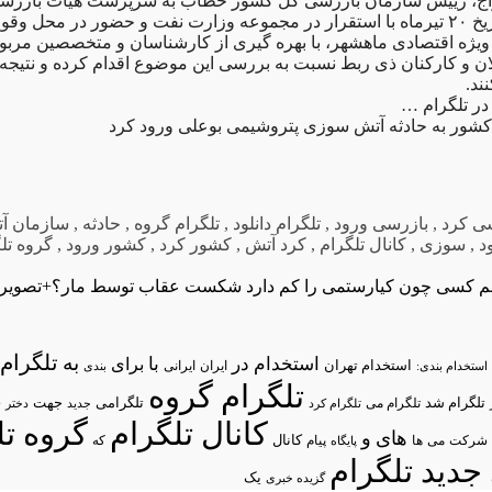
اج، رییس سازمان بازرسی کل کشور خطاب به سرپرست هیات بازرسی
هیات مذکور از تاریخ ۲۰ تیرماه با استقرار در مجموعه وزارت نفت و حضور در محل 
یژه اقتصادی ماهشهر، با بهره گیری از کارشناسان و متخصصین مربو
ن و کارکنان ذی ربط نسبت به بررسی این موضوع اقدام کرده و نتیجه ر
د.
در تلگرام …
شور به حادثه آتش سوزی پتروشیمی بوعلی ورود کرد
ی کرد
,
بازرسی ورود
,
تلگرام دانلود
,
تلگرام گروه
,
حادثه
,
سازمان آ
د
,
سوزی
,
کانال تلگرام
,
کرد آتش
,
کشور کرد
,
کشور ورود
,
گروه تل
هم کسی چون کیارستمی را کم دارد
شکست عقاب توسط مار؟+تصویر
تلگرام/
به
استخدام در
با
برای
استخدام تهران
ایران
استخدام بندی:
ایرانی
بندی
تلگرام گروه
د
تلگرام شد
تلگرامی
تلگرام می
جهت
تلگرام کرد
جدید
دختر
کانال تلگرام
گروه تل
های
و
شرکت
می
پیام
کانال
ها
پایگاه
که
جدید تلگرام
یک
گزیده خبری