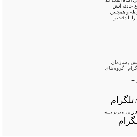
 آمده است که
وقوع حادثه آتش
طه و همچنین
ا با دقت و
تش
,
سازمان
گرام
,
گروه های
→
تلگرام
ر
در در
درباره
دسته
گرام