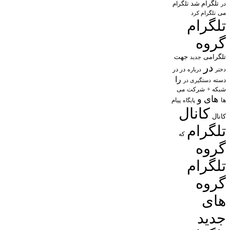
تلگرام شد
تلگرام
در
می
تلگرام کرد
تلگرام
گروه
تلگرامی
جهت
جدید
در
در در
درباره
دختر
را
دسته
دستگیری در
شبکه +
شرکت
می
های
و
پیام
ها
پایگاه
کانال
کانال
تلگرام
که
گروه
تلگرام
گروه
های
جدید