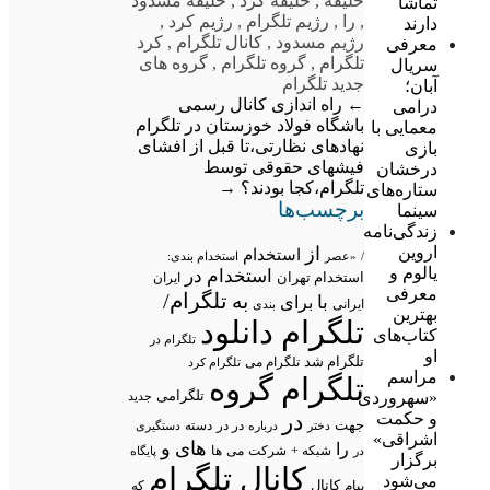
خلیفه
,
خلیفه کرد
,
خلیفه مسدود
تماشا
,
را
,
رژیم تلگرام
,
رژیم کرد
,
دارند
رژیم مسدود
,
کانال تلگرام
,
کرد
معرفی
تلگرام
,
گروه تلگرام
,
گروه های
سریال
جدید تلگرام
آبان؛
←
راه اندازی کانال رسمی
درامی
باشگاه فولاد خوزستان در تلگرام
معمایی با
نهادهای نظارتی،تا قبل از افشای
بازی
فیشهای حقوقی توسط
درخشان
تلگرام،کجا بودند؟
→
ستاره‌های
برچسب‌ها
سینما
زندگی‌نامه
اروین
از
استخدام
/
«عصر
استخدام بندی:
یالوم و
استخدام در
استخدام تهران
ایران
معرفی
تلگرام/
به
با
برای
ایرانی
بندی
بهترین
تلگرام دانلود
کتاب‌های
تلگرام در
او
تلگرام شد
تلگرام می
تلگرام کرد
مراسم
تلگرام گروه
تلگرامی
«سهروردی
جدید
و حکمت
در
جهت
در در
درباره
دسته
دستگیری
دختر
اشراقی»
های
و
را
شبکه +
شرکت
می
در
ها
پایگاه
برگزار
کانال تلگرام
می‌شود
پیام
کانال
که