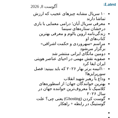
Latest:
آگوست 8, 2026
۱۰ سریال مشابه چیزهای عجیب که ارزش
تماشا دارند
معرفی سریال آبان؛ درامی معمایی با بازی
درخشان ستاره‌های سینما
زندگی‌نامه اروین یالوم و معرفی بهترین
کتاب‌های او
مراسم «سهروردی و حکمت اشراقی»
برگزار می‌شود
دومین مانگای ایرانی منتشر شد
صفویه نقش مهمی در احیای عناصر هویتی
ایران ایفا کرد
۱۰انیمه برتر بهار ۲۰۲۶ که باید ببینید: فصل
سورپرایزها!
وداع با رهبر شهید انقلاب
بهترین خوانندگان جهان؛ از اسطوره‌های
کلاسیک تا معروف‌ترین خواننده جهان در
سال ۲۰۲۶
گوست کردن (Ghosting) یعنی چی؟ علت
گوستینگ در رابطه + راهکار