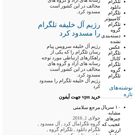
رسانه های آزاد و گروه های
تلگرام
مخالف در این کشور است
دانلود
مسدود کرد.
تلگرام
کامپیوتر
رژیم آل خلیفه تلگرام
تلگرام
گروه
را مسدود کرد
دسته‌بندی
نشده
رژیم آل خلیفه سرویس پیام
عکس
رسان تلگرام را که یکی از
تلگرام
راهکارهای ارتباطی مورد توجه
کانال
رسانه های آزاد و گروه های
تلگرام
مخالف در این کشور است
گروه
مسدود کرد.
تلگرام
رژیم آل خلیفه تلگرام را مسدود
کرد
نوشته‌های
تازه
خرید vpn جهت آیفون
۱۰ سریال
مرجع سلامتی
مشابه
جولای 1, 2016
چیزهای
گروه تلگرام
آل کرد
,
آل مسدود
,
عجیب که
تلگرام دانلود
,
تلگرام گروه
,
ارزش