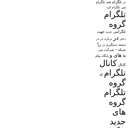
تلگرام شد
تلگرام
در
می
تلگرام کرد
تلگرام
گروه
تلگرامی
جهت
جدید
در
در در
درباره
دختر
را
دسته
دستگیری در
شبکه +
شرکت
می
های
و
پیام
ها
پایگاه
کانال
کانال
تلگرام
که
گروه
تلگرام
گروه
های
جدید