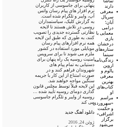
تماشا
پنهانی برای جاسوسی از کاربران
دارند
نرم افزار های پیام رسان واتس
معرفی
آپ، وایبر و تلگرام شده است.
سریال
به گزارش کلیک، سیاستمداران
آبان؛
روسی در تلاش هستند تا لایحه
درامی
نظارتی گسترده جدیدی را تصویب
معمایی با
کنند، به طوری که طبق این لایحه
بازی
همه نرم افزارهای پیام رسان
درخشان
موبایلی مورد استفاده در کشور
ستاره‌های
ملزم می شوند تا برای سرویس
سینما
امنیت روسیه یک راه پنهان برای
زندگی‌نامه
دستیابی به تمام پیام های
اروین
شهروندان فراهم کنند و در
یالوم و
صورت امتناع از این کار با جریمه
معرفی
سنگین مواجه خواهند شد.
بهترین
این لایحه قبلاً توسط مجلس قانون
کتاب‌های
گذاری دومای روسیه تأیید شده …
او
روسیه از وایبر و تلگرام جاسوسی
مراسم
می کند
«سهروردی
و حکمت
دانلود آهنگ جدید
اشراقی»
برگزار
ژوئن 24, 2016
می‌شود