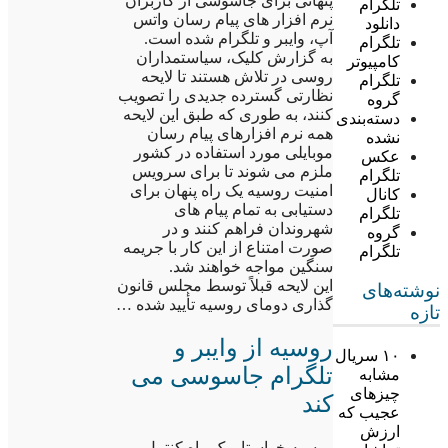
پنهانی برای جاسوسی از کاربران
تلگرام
نرم افزار های پیام رسان واتس
دانلود
آپ، وایبر و تلگرام شده است.
تلگرام
به گزارش کلیک، سیاستمداران
کامپیوتر
روسی در تلاش هستند تا لایحه
تلگرام
نظارتی گسترده جدیدی را تصویب
گروه
کنند، به طوری که طبق این لایحه
دسته‌بندی
همه نرم افزارهای پیام رسان
نشده
موبایلی مورد استفاده در کشور
عکس
ملزم می شوند تا برای سرویس
تلگرام
امنیت روسیه یک راه پنهان برای
کانال
دستیابی به تمام پیام های
تلگرام
شهروندان فراهم کنند و در
گروه
صورت امتناع از این کار با جریمه
تلگرام
سنگین مواجه خواهند شد.
این لایحه قبلاً توسط مجلس قانون
نوشته‌های
گذاری دومای روسیه تأیید شده …
تازه
روسیه از وایبر و
۱۰ سریال
تلگرام جاسوسی می
مشابه
چیزهای
کند
عجیب که
ارزش
روسیه خواستار یک راه کنترل