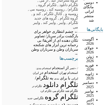
گروه تلگرام
از کند
,
از می
,
دومین
تلگرام دانلود
,
تلگرام گروه
,
مانگای
تلگرام/
,
روسیه کند
,
روسیه می
,
ایرانی
روسیه و
,
کانال تلگرام
,
کند و
,
منتشر
گروه تلگرام
,
گروه های جدید
شد
تلگرام
,
وایبر
,
وایبر کند
,
وایبر
می
بایگانی‌ها
←
چشم انتظاری خواهر برای
بازگشت برادر سرباز/ تصاویر
آگوست
تکان دهنده ای از آفریقا/ بی
2026
رحمانه ترین ابزار های شکنجه
جولای
سربازان وطن و سرباران وطن
2026
→
ژوئن
برچسب‌ها
2026
فوریه
از
استخدام
/
«عصر
استخدام بندی:
2026
استخدام در
استخدام تهران
ایران
ژانویه
تلگرام/
به
با
2026
برای
ایرانی
بندی
دسامبر
تلگرام دانلود
تلگرام در
2025
تلگرام شد
نوامبر
تلگرام می
تلگرام کرد
تلگرام گروه
2025
تلگرامی
جدید
اکتبر
در
2025
جهت
در در
درباره
دسته
دستگیری
دختر