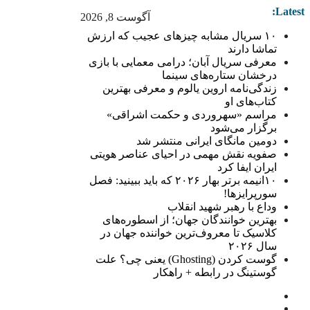
Latest:
آگوست 8, 2026
۱۰ سریال مشابه چیزهای عجیب که ارزش
تماشا دارند
معرفی سریال آبان؛ درامی معمایی با بازی
درخشان ستاره‌های سینما
زندگی‌نامه اروین یالوم و معرفی بهترین
کتاب‌های او
مراسم «سهروردی و حکمت اشراقی»
برگزار می‌شود
دومین مانگای ایرانی منتشر شد
صفویه نقش مهمی در احیای عناصر هویتی
ایران ایفا کرد
۱۰انیمه برتر بهار ۲۰۲۶ که باید ببینید: فصل
سورپرایزها!
وداع با رهبر شهید انقلاب
بهترین خوانندگان جهان؛ از اسطوره‌های
کلاسیک تا معروف‌ترین خواننده جهان در
سال ۲۰۲۶
گوست کردن (Ghosting) یعنی چی؟ علت
گوستینگ در رابطه + راهکار