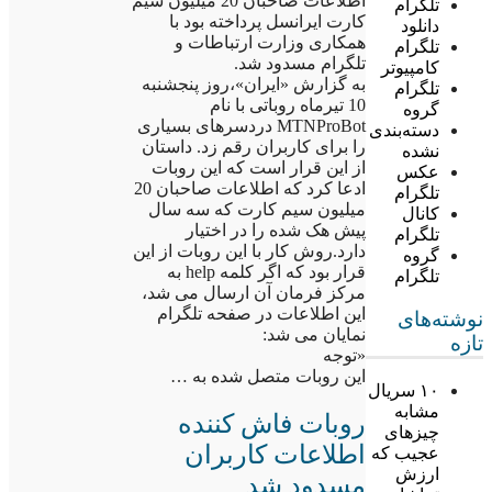
اطلاعات صاحبان 20 میلیون سیم
تلگرام
کارت ایرانسل پرداخته بود با
دانلود
همکاری وزارت ارتباطات و
تلگرام
تلگرام مسدود شد.
کامپیوتر
به گزارش «ایران»،روز پنجشنبه
تلگرام
10 تیرماه روباتی با نام
گروه
MTNProBot دردسرهای بسیاری
دسته‌بندی
را برای کاربران رقم زد. داستان
نشده
از این قرار است که این روبات
عکس
ادعا کرد که اطلاعات صاحبان 20
تلگرام
میلیون سیم کارت که سه سال
کانال
پیش هک شده را در اختیار
تلگرام
دارد.روش کار با این روبات از این
گروه
قرار بود که اگر کلمه help به
تلگرام
مرکز فرمان آن ارسال می شد،
این اطلاعات در صفحه تلگرام
نوشته‌های
نمایان می شد:
تازه
«توجه
این روبات متصل شده به …
۱۰ سریال
مشابه
روبات فاش کننده
چیزهای
اطلاعات کاربران
عجیب که
ارزش
مسدود شد