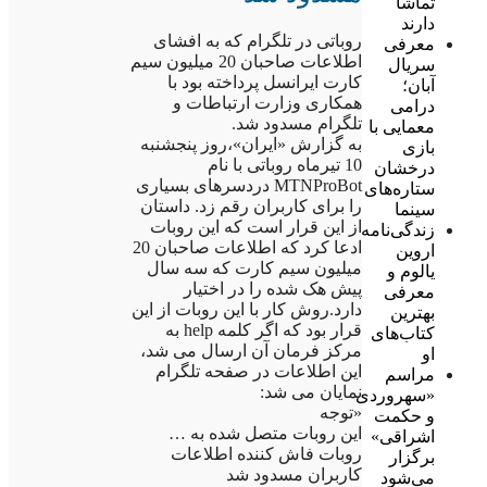
تماشا
دارند
روباتی در تلگرام که به افشای
معرفی
اطلاعات صاحبان 20 میلیون سیم
سریال
کارت ایرانسل پرداخته بود با
آبان؛
همکاری وزارت ارتباطات و
درامی
تلگرام مسدود شد.
معمایی با
به گزارش «ایران»،روز پنجشنبه
بازی
10 تیرماه روباتی با نام
درخشان
MTNProBot دردسرهای بسیاری
ستاره‌های
را برای کاربران رقم زد. داستان
سینما
از این قرار است که این روبات
زندگی‌نامه
ادعا کرد که اطلاعات صاحبان 20
اروین
میلیون سیم کارت که سه سال
یالوم و
پیش هک شده را در اختیار
معرفی
دارد.روش کار با این روبات از این
بهترین
قرار بود که اگر کلمه help به
کتاب‌های
مرکز فرمان آن ارسال می شد،
او
این اطلاعات در صفحه تلگرام
مراسم
نمایان می شد:
«سهروردی
«توجه
و حکمت
این روبات متصل شده به …
اشراقی»
روبات فاش کننده اطلاعات
برگزار
کاربران مسدود شد
می‌شود