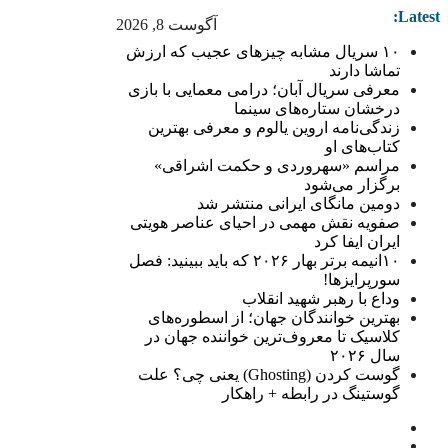
Latest:
آگوست 8, 2026
۱۰ سریال مشابه چیزهای عجیب که ارزش
تماشا دارند
معرفی سریال آبان؛ درامی معمایی با بازی
درخشان ستاره‌های سینما
زندگی‌نامه اروین یالوم و معرفی بهترین
کتاب‌های او
مراسم «سهروردی و حکمت اشراقی»
برگزار می‌شود
دومین مانگای ایرانی منتشر شد
صفویه نقش مهمی در احیای عناصر هویتی
ایران ایفا کرد
۱۰انیمه برتر بهار ۲۰۲۶ که باید ببینید: فصل
سورپرایزها!
وداع با رهبر شهید انقلاب
بهترین خوانندگان جهان؛ از اسطوره‌های
کلاسیک تا معروف‌ترین خواننده جهان در
سال ۲۰۲۶
گوست کردن (Ghosting) یعنی چی؟ علت
گوستینگ در رابطه + راهکار