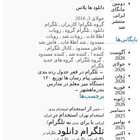
دومین
دانلود ها پلاس
مانگای
ایرانی
جولای 3, 2016
منتشر
گروه تلگرام
! کاربران
,
تلگرام
شد
دانلود
,
تلگرام گروه
,
روبات
اطلاعات
,
روبات شد
,
روبات
بایگانی‌ها
مسدود
,
شد اطلاعات
,
فاش شد
,
فاش مسدود
,
کانال تلگرام
,
آگوست
کننده !
,
کننده شد
,
کننده مسدود
2026
,
گروه تلگرام
,
گروه های جدید
جولای
تلگرام
2026
←
تلگرام در قعر جدول رده بندی
ژوئن
امنیتی پیام رسان ها
توزیع ۱۲۰
2026
دستگاه میز معلم در مدارس
فوریه
بندرماهشهر
→
2026
برچسب‌ها
ژانویه
2026
از
استخدام
/
«عصر
استخدام بندی:
دسامبر
استخدام در
استخدام تهران
2025
ایران
تلگرام/
به
نوامبر
با
برای
ایرانی
بندی
2025
تلگرام دانلود
اکتبر
تلگرام در
2025
تلگرام شد
تلگرام می
تلگرام کرد