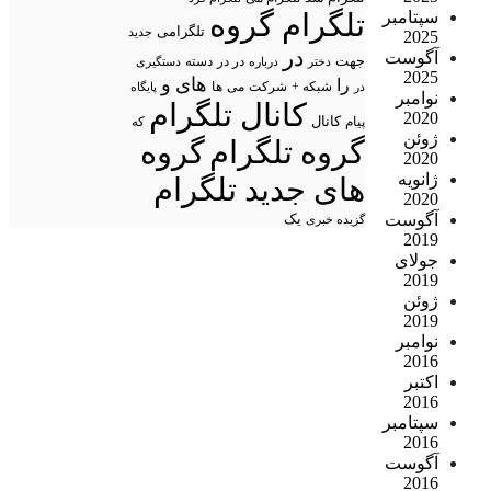
سپتامبر
تلگرام گروه
تلگرامی
جدید
2025
در
آگوست
جهت
در در
درباره
دسته
دستگیری
دختر
2025
های
و
را
شبکه +
شرکت
می
در
ها
پایگاه
نوامبر
کانال تلگرام
2020
پیام
کانال
که
ژوئن
گروه تلگرام
گروه
2020
ژانویه
های جدید تلگرام
2020
آگوست
یک
گزیده خبری
2019
جولای
2019
ژوئن
2019
نوامبر
2016
اکتبر
2016
سپتامبر
2016
آگوست
2016