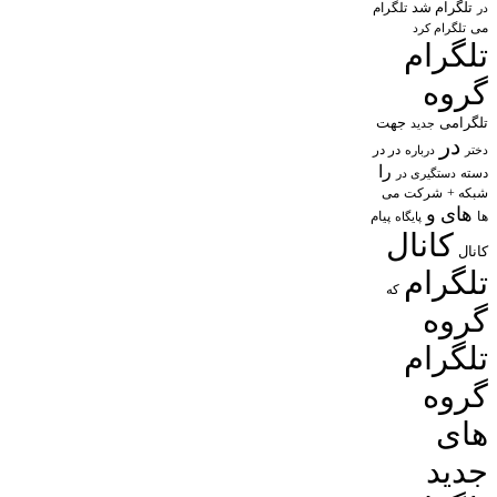
تلگرام شد
تلگرام
در
می
تلگرام کرد
تلگرام
گروه
تلگرامی
جهت
جدید
در
در در
درباره
دختر
را
دسته
دستگیری در
شبکه +
شرکت
می
های
و
پیام
ها
پایگاه
کانال
کانال
تلگرام
که
گروه
تلگرام
گروه
های
جدید