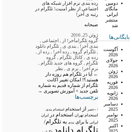
رده بندی نرم افزار شبکه های
دومین
اجتماعی از نظر امنیت؛ تلگرام در
مانگای
رتبه ی آخر!
ایرانی
منتشر
صبحانه
شد
ژوئن 25, 2016
بایگانی‌ها
گروه تلگرام
آخر! از
,
اجتماعی
,
بندی آخر!
,
بندی ی
,
تلگرام دانلود
آگوست
,
تلگرام گروه
,
رده آخر!
,
رده از
,
2026
رده ی
,
کانال تلگرام
,
گروه
جولای
تلگرام
,
گروه های جدید تلگرام
,
2026
نرم آخر!
,
نرم ی
,
نظر
ژوئن
←
آیا در تلگرام هم روزه دار
2026
هستید؟!
امکان تغییر اکانت
فوریه
تلگرام از شماره قدیم به شماره
2026
تلفن جدید + آموزش تصویری
→
ژانویه
برچسب‌ها
2026
دسامبر
از
2025
استخدام
/
«عصر
استخدام بندی:
استخدام در
نوامبر
استخدام تهران
ایران
2025
تلگرام/
به
با
برای
ایرانی
بندی
اکتبر
تلگرام دانلود
2025
تلگرام در