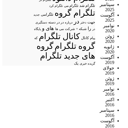
سپتامبر
تلگرام شد
تلگرام می
تلگرام کرد
2025
تلگرام گروه
تلگرامی
آگوست
جدید
2025
در
جهت
در در
درباره
دسته
دستگیری
دختر
نوامبر
های
و
را
شبکه +
شرکت
می
در
ها
پایگاه
2020
کانال تلگرام
ژوئن
پیام
کانال
که
2020
گروه تلگرام
گروه
ژانویه
2020
های جدید تلگرام
آگوست
2019
یک
گزیده خبری
جولای
2019
ژوئن
2019
نوامبر
2016
اکتبر
2016
سپتامبر
2016
آگوست
2016