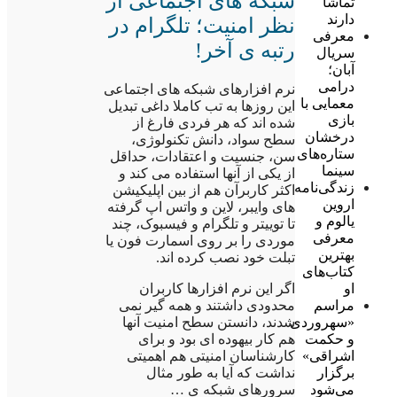
شبکه های اجتماعی از
تماشا
دارند
نظر امنیت؛ تلگرام در
معرفی
رتبه ی آخر!
سریال
آبان؛
درامی
نرم افزارهای شبکه های اجتماعی
معمایی با
این روزها به تب کاملا داغی تبدیل
بازی
شده اند که هر فردی فارغ از
درخشان
سطح سواد، دانش تکنولوژی،
ستاره‌های
سن، جنسیت و اعتقادات، حداقل
سینما
از یکی از آنها استفاده می کند و
زندگی‌نامه
اکثر کاربرآن هم از بین اپلیکیشن
اروین
های وایبر، لاین و واتس اپ گرفته
یالوم و
تا توییتر و تلگرام و فیسبوک، چند
معرفی
موردی را بر روی اسمارت فون یا
بهترین
تبلت خود نصب کرده اند.
کتاب‌های
اگر این نرم افزارها کاربران
او
محدودی داشتند و همه گیر نمی
مراسم
شدند، دانستن سطح امنیت آنها
«سهروردی
هم کار بیهوده ای بود و برای
و حکمت
کارشناسان امنیتی هم اهمیتی
اشراقی»
نداشت که آیا به طور مثال
برگزار
سرورهای شبکه ی …
می‌شود