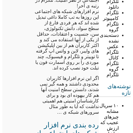
اجتماعی از نظر امنیت؛ تلگرام در
تلگرام
رتبه ی آخر!
دانلود
نرم افزارهای شبکه های اجتماعی
تلگرام
این روزها به تب کاملا داغی تبدیل
کامپیوتر
شده اند که هر فردی فارغ از
تلگرام
سطح سواد، دانش تکنولوژی،
گروه
سن، جنسیت و اعتقادات، حداقل
دسته‌بندی
از یکی از آنها استفاده می کند و
نشده
اکثر کاربرآن هم از بین اپلیکیشن
عکس
های وایبر، لاین و واتس اپ گرفته
تلگرام
تا توییتر و تلگرام و فیسبوک، چند
کانال
موردی را بر روی اسمارت فون یا
تلگرام
تبلت خود نصب کرده اند.
گروه
تلگرام
اگر این نرم افزارها کاربران
محدودی داشتند و همه گیر نمی
نوشته‌های
شدند، دانستن سطح امنیت آنها
تازه
هم کار بیهوده ای بود و برای
کارشناسان امنیتی هم اهمیتی
۱۰ سریال
نداشت که آیا به طور مثال
مشابه
سرورهای شبکه ی …
چیزهای
عجیب که
رده بندی نرم افزار
ارزش