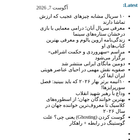
Latest:
آگوست 7, 2026
۱۰ سریال مشابه چیزهای عجیب که ارزش
تماشا دارند
معرفی سریال آبان؛ درامی معمایی با بازی
درخشان ستاره‌های سینما
زندگی‌نامه اروین یالوم و معرفی بهترین
کتاب‌های او
مراسم «سهروردی و حکمت اشراقی»
برگزار می‌شود
دومین مانگای ایرانی منتشر شد
صفویه نقش مهمی در احیای عناصر هویتی
ایران ایفا کرد
۱۰انیمه برتر بهار ۲۰۲۶ که باید ببینید: فصل
سورپرایزها!
وداع با رهبر شهید انقلاب
بهترین خوانندگان جهان؛ از اسطوره‌های
کلاسیک تا معروف‌ترین خواننده جهان در
سال ۲۰۲۶
گوست کردن (Ghosting) یعنی چی؟ علت
گوستینگ در رابطه + راهکار