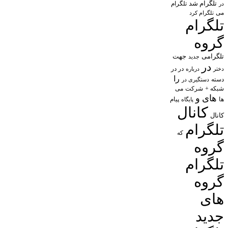
تلگرام شد
تلگرام
در
می
تلگرام کرد
تلگرام
گروه
تلگرامی
جهت
جدید
در
در در
درباره
دختر
را
دسته
دستگیری در
شبکه +
شرکت
می
های
و
پیام
ها
پایگاه
کانال
کانال
تلگرام
که
گروه
تلگرام
گروه
های
جدید