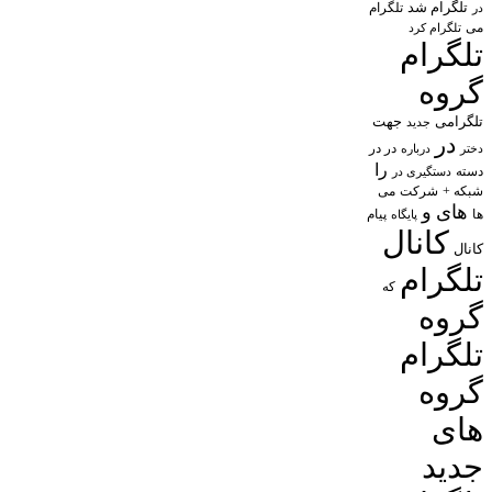
تلگرام شد
تلگرام
در
می
تلگرام کرد
تلگرام
گروه
تلگرامی
جهت
جدید
در
در در
درباره
دختر
را
دسته
دستگیری در
شبکه +
شرکت
می
های
و
پیام
ها
پایگاه
کانال
کانال
تلگرام
که
گروه
تلگرام
گروه
های
جدید