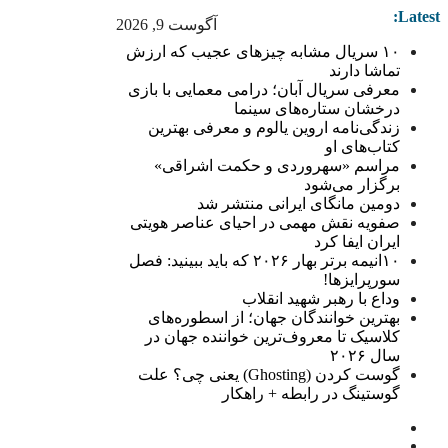
Latest:
آگوست 9, 2026
۱۰ سریال مشابه چیزهای عجیب که ارزش
تماشا دارند
معرفی سریال آبان؛ درامی معمایی با بازی
درخشان ستاره‌های سینما
زندگی‌نامه اروین یالوم و معرفی بهترین
کتاب‌های او
مراسم «سهروردی و حکمت اشراقی»
برگزار می‌شود
دومین مانگای ایرانی منتشر شد
صفویه نقش مهمی در احیای عناصر هویتی
ایران ایفا کرد
۱۰انیمه برتر بهار ۲۰۲۶ که باید ببینید: فصل
سورپرایزها!
وداع با رهبر شهید انقلاب
بهترین خوانندگان جهان؛ از اسطوره‌های
کلاسیک تا معروف‌ترین خواننده جهان در
سال ۲۰۲۶
گوست کردن (Ghosting) یعنی چی؟ علت
گوستینگ در رابطه + راهکار