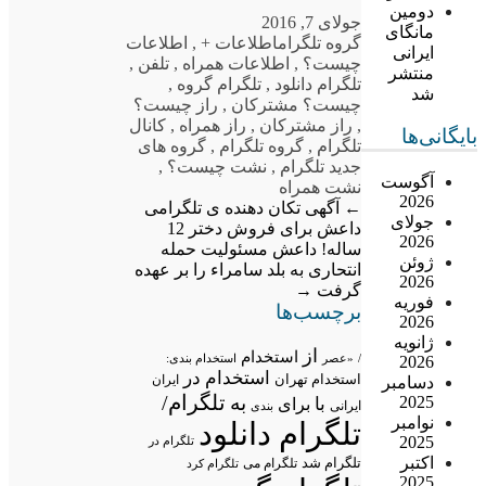
دومین
جولای 7, 2016
مانگای
گروه تلگرام
اطلاعات +
,
اطلاعات
ایرانی
چیست؟
,
اطلاعات همراه
,
تلفن
,
منتشر
تلگرام دانلود
,
تلگرام گروه
,
شد
چیست؟ مشترکان
,
راز چیست؟
,
راز مشترکان
,
راز همراه
,
کانال
بایگانی‌ها
تلگرام
,
گروه تلگرام
,
گروه های
جدید تلگرام
,
نشت چیست؟
,
آگوست
نشت همراه
2026
←
آگهی تکان دهنده ی تلگرامی
جولای
داعش برای فروش دختر 12
2026
ساله!
داعش مسئولیت حمله
ژوئن
انتحاری به بلد سامراء را بر عهده
2026
گرفت
→
فوریه
برچسب‌ها
2026
ژانویه
از
استخدام
/
«عصر
استخدام بندی:
2026
استخدام در
استخدام تهران
ایران
دسامبر
تلگرام/
به
2025
با
برای
ایرانی
بندی
نوامبر
تلگرام دانلود
2025
تلگرام در
اکتبر
تلگرام شد
تلگرام می
تلگرام کرد
2025