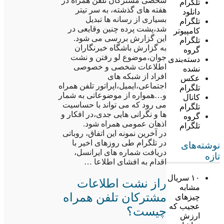
شخصی مشترکان تلفن همراه در
تلگرام
هفته های گذشته، به سر تیتر
دانلود
بسیاری از رسانه ها تبدیل
تلگرام
شد،پشت پرده چنین وقایعی در
کامپیوتر
این گزارش بررسی می شود.
تلگرام
به گزارش باشگاه خبرنگاران
گروه
جوان،موضوع لو رفتن و نشت
دسته‌بندی
اطلاعات شخصی و خصوصی
نشده
افراد از شبکه های
عکس
اجتماعی،ایمیل،اپراتور تلفن همراه
تلگرام
و…همواره از موضوعاتی به شمار
کانال
می رود که می تواند با حساسیت
تلگرام
ها و نگرانی هایی جدی،در افکار و
گروه
اذهان عمومی همراه شود.
تلگرام
در آخرین نمونه این اتفاق، روباتی
در تلگرام طی روزهای اخیر با
نوشته‌های
دریافت شماره های ایرانسل،
تازه
اقدام به افشای اطلاعا …
۱۰ سریال
راز نشت اطلاعات
مشابه
مشترکان تلفن همراه
چیزهای
عجیب که
چیست؟
ارزش