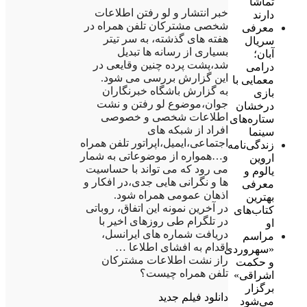
تماشا
خبر انتشار و لو رفتن اطلاعات
دارند
شخصی مشترکان تلفن همراه در
معرفی
هفته های گذشته، به سر تیتر
سریال
بسیاری از رسانه ها تبدیل
آبان؛
شد،پشت پرده چنین وقایعی در
درامی
این گزارش بررسی می شود.
معمایی با
به گزارش باشگاه خبرنگاران
بازی
جوان،موضوع لو رفتن و نشت
درخشان
اطلاعات شخصی و خصوصی
ستاره‌های
افراد از شبکه های
سینما
اجتماعی،ایمیل،اپراتور تلفن همراه
زندگی‌نامه
و…همواره از موضوعاتی به شمار
اروین
می رود که می تواند با حساسیت
یالوم و
ها و نگرانی هایی جدی،در افکار و
معرفی
اذهان عمومی همراه شود.
بهترین
در آخرین نمونه این اتفاق، روباتی
کتاب‌های
در تلگرام طی روزهای اخیر با
او
دریافت شماره های ایرانسل،
مراسم
اقدام به افشای اطلاعا …
«سهروردی
راز نشت اطلاعات مشترکان
و حکمت
تلفن همراه چیست؟
اشراقی»
برگزار
دانلود فیلم جدید
می‌شود