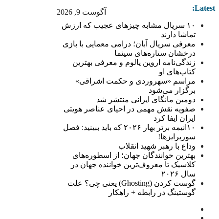
Latest:
آگوست 9, 2026
۱۰ سریال مشابه چیزهای عجیب که ارزش
تماشا دارند
معرفی سریال آبان؛ درامی معمایی با بازی
درخشان ستاره‌های سینما
زندگی‌نامه اروین یالوم و معرفی بهترین
کتاب‌های او
مراسم «سهروردی و حکمت اشراقی»
برگزار می‌شود
دومین مانگای ایرانی منتشر شد
صفویه نقش مهمی در احیای عناصر هویتی
ایران ایفا کرد
۱۰انیمه برتر بهار ۲۰۲۶ که باید ببینید: فصل
سورپرایزها!
وداع با رهبر شهید انقلاب
بهترین خوانندگان جهان؛ از اسطوره‌های
کلاسیک تا معروف‌ترین خواننده جهان در
سال ۲۰۲۶
گوست کردن (Ghosting) یعنی چی؟ علت
گوستینگ در رابطه + راهکار