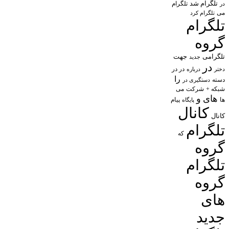
تلگرام شد
تلگرام
در
می
تلگرام کرد
تلگرام
گروه
تلگرامی
جهت
جدید
در
در در
درباره
دختر
را
دسته
دستگیری در
شبکه +
شرکت
می
های
و
پیام
ها
پایگاه
کانال
کانال
تلگرام
که
گروه
تلگرام
گروه
های
جدید