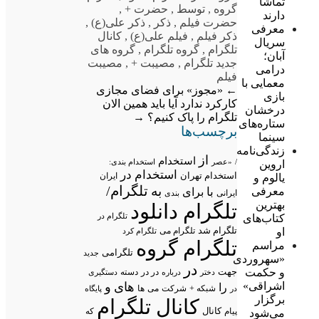
تماشا
گروه
,
توسط
,
حضرت +
,
دارند
حضرت فیلم
,
ذکر
,
ذکر علی(ع)
,
معرفی
ذکر فیلم
,
فیلم علی(ع)
,
کانال
سریال
تلگرام
,
گروه تلگرام
,
گروه های
آبان؛
جدید تلگرام
,
مصیبت +
,
مصیبت
درامی
فیلم
معمایی با
←
«مجوز» برای فضای مجازی
بازی
کارکرد ندارد
آیا باید همین الان
درخشان
تلگرام را پاک کنیم؟
→
ستاره‌های
برچسب‌ها
سینما
زندگی‌نامه
از
استخدام
/
«عصر
استخدام بندی:
اروین
استخدام در
استخدام تهران
ایران
یالوم و
تلگرام/
به
معرفی
با
برای
ایرانی
بندی
بهترین
تلگرام دانلود
تلگرام در
کتاب‌های
تلگرام شد
او
تلگرام می
تلگرام کرد
تلگرام گروه
مراسم
تلگرامی
جدید
«سهروردی
در
و حکمت
جهت
در در
درباره
دسته
دستگیری
دختر
اشراقی»
های
و
را
شبکه +
شرکت
می
در
ها
پایگاه
برگزار
کانال تلگرام
پیام
کانال
می‌شود
که