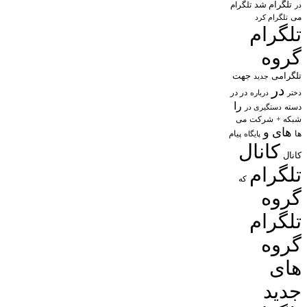
تلگرام شد
تلگرام
در
می
تلگرام کرد
تلگرام
گروه
تلگرامی
جهت
جدید
در
در در
درباره
دختر
را
دسته
دستگیری در
شبکه +
شرکت
می
های
و
پیام
ها
پایگاه
کانال
کانال
تلگرام
که
گروه
تلگرام
گروه
های
جدید