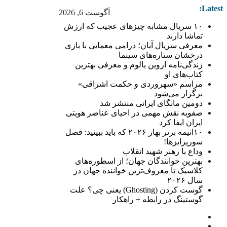
Latest:
آگوست 6, 2026
۱۰ سریال مشابه چیزهای عجیب که ارزش
تماشا دارند
معرفی سریال آبان؛ درامی معمایی با بازی
درخشان ستاره‌های سینما
زندگی‌نامه اروین یالوم و معرفی بهترین
کتاب‌های او
مراسم «سهروردی و حکمت اشراقی»
برگزار می‌شود
دومین مانگای ایرانی منتشر شد
صفویه نقش مهمی در احیای عناصر هویتی
ایران ایفا کرد
۱۰انیمه برتر بهار ۲۰۲۶ که باید ببینید: فصل
سورپرایزها!
وداع با رهبر شهید انقلاب
بهترین خوانندگان جهان؛ از اسطوره‌های
کلاسیک تا معروف‌ترین خواننده جهان در
سال ۲۰۲۶
گوست کردن (Ghosting) یعنی چی؟ علت
گوستینگ در رابطه + راهکار