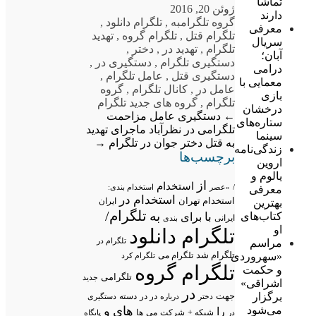
تماشا
ژوئن 20, 2016
دارند
گروه تلگرام
به
,
تلگرام دانلود
,
معرفی
تلگرام قتل
,
تلگرام گروه
,
تهدید
سریال
تلگرام
,
تهدید در
,
دختر
,
آبان؛
دستگیری تلگرام
,
دستگیری در
,
درامی
دستگیری قتل
,
عامل تلگرام
,
معمایی با
عامل در
,
کانال تلگرام
,
گروه
بازی
تلگرام
,
گروه های جدید تلگرام
درخشان
←
دستگیری عامل مزاحمت
ستاره‌های
تلگرامی در نظرآباد
ماجرای تهدید
سینما
به قتل دختر جوان در تلگرام
→
زندگی‌نامه
برچسب‌ها
اروین
یالوم و
از
استخدام
/
«عصر
استخدام بندی:
معرفی
استخدام در
استخدام تهران
ایران
بهترین
تلگرام/
به
کتاب‌های
با
برای
ایرانی
بندی
او
تلگرام دانلود
تلگرام در
مراسم
تلگرام شد
«سهروردی
تلگرام می
تلگرام کرد
تلگرام گروه
و حکمت
تلگرامی
جدید
اشراقی»
در
برگزار
جهت
در در
درباره
دسته
دستگیری
دختر
می‌شود
های
و
را
شبکه +
شرکت
می
در
ها
پایگاه