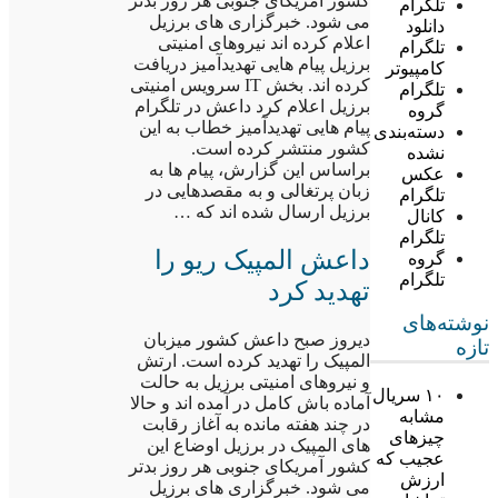
کشور آمریکای جنوبی هر روز بدتر
تلگرام
می شود. خبرگزاری های برزیل
دانلود
اعلام کرده اند نیروهای امنیتی
تلگرام
برزیل پیام هایی تهدیدآمیز دریافت
کامپیوتر
کرده اند. بخش IT سرویس امنیتی
تلگرام
برزیل اعلام کرد داعش در تلگرام
گروه
پیام هایی تهدیدآمیز خطاب به این
دسته‌بندی
کشور منتشر کرده است.
نشده
براساس این گزارش، پیام ها به
عکس
زبان پرتغالی و به مقصدهایی در
تلگرام
برزیل ارسال شده اند که …
کانال
تلگرام
داعش المپیک ریو را
گروه
تلگرام
تهدید کرد
نوشته‌های
دیروز صبح داعش کشور میزبان
تازه
المپیک را تهدید کرده است. ارتش
و نیروهای امنیتی برزیل به حالت
۱۰ سریال
آماده باش کامل در آمده اند و حالا
مشابه
در چند هفته مانده به آغاز رقابت
چیزهای
های المپیک در برزیل اوضاع این
عجیب که
کشور آمریکای جنوبی هر روز بدتر
ارزش
می شود. خبرگزاری های برزیل