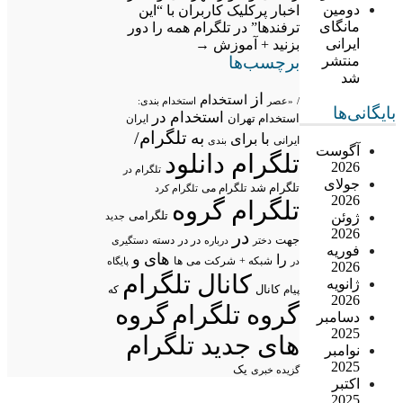
دومین
اخبار پرکلیک کاربران
با “این
مانگای
ترفندها” در تلگرام همه را دور
ایرانی
بزنید + آموزش
→
برچسب‌ها
منتشر
شد
از
استخدام
/
«عصر
استخدام بندی:
بایگانی‌ها
استخدام در
استخدام تهران
ایران
تلگرام/
به
با
برای
ایرانی
بندی
آگوست
تلگرام دانلود
2026
تلگرام در
جولای
تلگرام شد
تلگرام می
تلگرام کرد
2026
تلگرام گروه
تلگرامی
ژوئن
جدید
2026
در
جهت
در در
درباره
دسته
دستگیری
دختر
فوریه
های
و
را
شبکه +
شرکت
می
در
ها
پایگاه
2026
کانال تلگرام
ژانویه
پیام
کانال
که
2026
گروه تلگرام
گروه
دسامبر
2025
های جدید تلگرام
نوامبر
2025
یک
گزیده خبری
اکتبر
2025