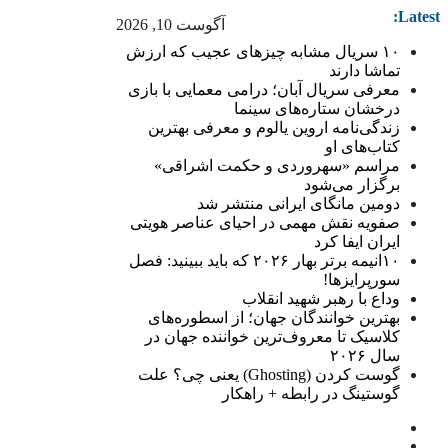
Latest:
آگوست 10, 2026
۱۰ سریال مشابه چیزهای عجیب که ارزش
تماشا دارند
معرفی سریال آبان؛ درامی معمایی با بازی
درخشان ستاره‌های سینما
زندگی‌نامه اروین یالوم و معرفی بهترین
کتاب‌های او
مراسم «سهروردی و حکمت اشراقی»
برگزار می‌شود
دومین مانگای ایرانی منتشر شد
صفویه نقش مهمی در احیای عناصر هویتی
ایران ایفا کرد
۱۰انیمه برتر بهار ۲۰۲۶ که باید ببینید: فصل
سورپرایزها!
وداع با رهبر شهید انقلاب
بهترین خوانندگان جهان؛ از اسطوره‌های
کلاسیک تا معروف‌ترین خواننده جهان در
سال ۲۰۲۶
گوست کردن (Ghosting) یعنی چی؟ علت
گوستینگ در رابطه + راهکار