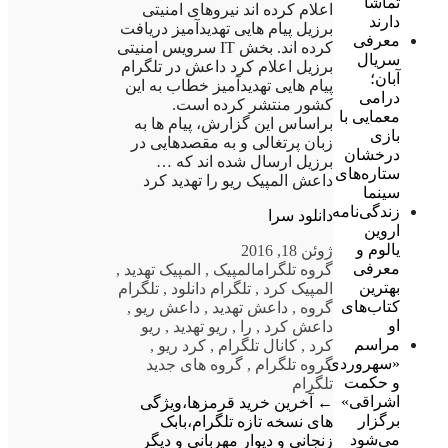
تماشا
اعلام کرده اند نیروهای امنیتی
دارند
برزیل پیام هایی تهدیدآمیز دریافت
معرفی
کرده اند. بخش IT سرویس امنیتی
سریال
برزیل اعلام کرد داعش در تلگرام
آبان؛
پیام هایی تهدیدآمیز خطاب به این
درامی
کشور منتشر کرده است.
معمایی با
براساس این گزارش، پیام ها به
بازی
زبان پرتغالی و به مقصدهایی در
درخشان
برزیل ارسال شده اند که …
ستاره‌های
داعش المپیک ریو را تهدید کرد
سینما
زندگی‌نامه
دانلود سرا
اروین
یالوم و
ژوئن 18, 2016
معرفی
گروه تلگرام
المپیک
,
المپیک تهدید
,
بهترین
المپیک کرد
,
تلگرام دانلود
,
تلگرام
کتاب‌های
گروه
,
داعش تهدید
,
داعش ریو
,
او
داعش کرد
,
را
,
ریو تهدید
,
ریو
مراسم
کرد
,
کانال تلگرام
,
کرد ریو
,
«سهروردی
گروه تلگرام
,
گروه های جدید
و حکمت
تلگرام
اشراقی»
←
آخرین خرید قرمزها،ویژگی
برگزار
های نسخه تازه تلگرام،بابک
می‌شود
زنجانی و دیوار مهربانی و دیگر