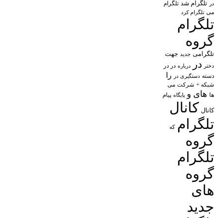
تلگرام شد
تلگرام
در
می
تلگرام کرد
تلگرام
گروه
تلگرامی
جهت
جدید
در
در در
درباره
دختر
را
دسته
دستگیری در
شبکه +
شرکت
می
های
و
پیام
ها
پایگاه
کانال
کانال
تلگرام
که
گروه
تلگرام
گروه
های
جدید