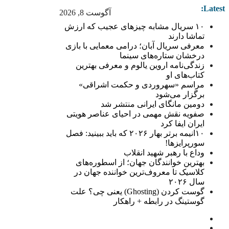
Latest:
آگوست 8, 2026
۱۰ سریال مشابه چیزهای عجیب که ارزش
تماشا دارند
معرفی سریال آبان؛ درامی معمایی با بازی
درخشان ستاره‌های سینما
زندگی‌نامه اروین یالوم و معرفی بهترین
کتاب‌های او
مراسم «سهروردی و حکمت اشراقی»
برگزار می‌شود
دومین مانگای ایرانی منتشر شد
صفویه نقش مهمی در احیای عناصر هویتی
ایران ایفا کرد
۱۰انیمه برتر بهار ۲۰۲۶ که باید ببینید: فصل
سورپرایزها!
وداع با رهبر شهید انقلاب
بهترین خوانندگان جهان؛ از اسطوره‌های
کلاسیک تا معروف‌ترین خواننده جهان در
سال ۲۰۲۶
گوست کردن (Ghosting) یعنی چی؟ علت
گوستینگ در رابطه + راهکار