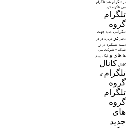
تلگرام شد
تلگرام
در
می
تلگرام کرد
تلگرام
گروه
تلگرامی
جهت
جدید
در
در در
درباره
دختر
را
دسته
دستگیری در
شبکه +
شرکت
می
های
و
پیام
ها
پایگاه
کانال
کانال
تلگرام
که
گروه
تلگرام
گروه
های
جدید