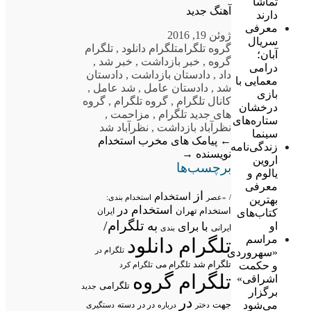
تماشا
آهنگ جدید
دارند
معرفی
ژوئن 19, 2016
سریال
گروه تلگرام
تلگرام دانلود
,
تلگرام
آبان؛
گروه
,
خبر بازداشت
,
خبر شد
,
درامی
داد
,
دادستان بازداشت
,
دادستان
معمایی با
شد
,
دادستان عامل
,
شد عامل
,
بازی
کانال تلگرام
,
گروه تلگرام
,
گروه
درخشان
های جدید تلگرام
,
مزاحمت
,
ستاره‌های
نظرآباد بازداشت
,
نظرآباد شد
سینما
←
پیامک های مخرب
استخدام
زندگی‌نامه
نویسنده
→
اروین
برچسب‌ها
یالوم و
معرفی
از
استخدام
/
«عصر
استخدام بندی:
بهترین
استخدام در
استخدام تهران
ایران
کتاب‌های
تلگرام/
به
او
با
برای
ایرانی
بندی
مراسم
تلگرام دانلود
تلگرام در
«سهروردی
تلگرام شد
و حکمت
تلگرام می
تلگرام کرد
تلگرام گروه
اشراقی»
تلگرامی
جدید
برگزار
در
می‌شود
جهت
در در
درباره
دسته
دستگیری
دختر