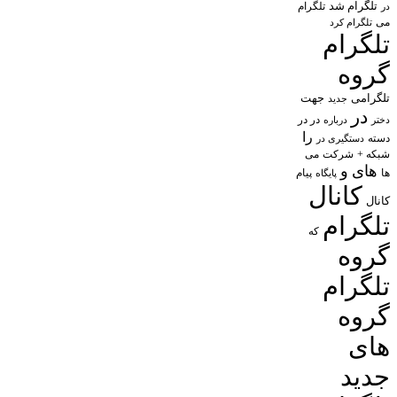
تلگرام شد
تلگرام
در
می
تلگرام کرد
تلگرام
گروه
تلگرامی
جهت
جدید
در
در در
درباره
دختر
را
دسته
دستگیری در
شبکه +
شرکت
می
های
و
پیام
ها
پایگاه
کانال
کانال
تلگرام
که
گروه
تلگرام
گروه
های
جدید