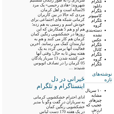
سربازی را به طور رایگان شستیم
تلگرام
شهروند| «هادی رحیمی» یک مرد
دانلود
26ساله است و اهل کرمان.
تلگرام
مردی که حالا در بین کاربران
کامپیوتر
کرمانی شبکه های اجتماعی برای
تلگرام
خودش اسم و رسمی به هم زده؛
گروه
هم او و هم 5 همکارش که این
دسته‌بندی
روزها در خشکشویی رنگین کمان
نشده
کرمان هم کار می کنند و هم به
عکس
نیازمندان کمک می رسانند. آخرین
تلگرام
فعالیت آنها برمی گردد به یک
کانال
هفته پیش تا به حال؛ وقتی آنها
تلگرام
خبر کشته شدن 13 سرباز پادگان
گروه
05 کرمان را در تصادف اتوبوس
تلگرام
شنیدند …
نوشته‌های
خَیرانی در دل
تازه
اینستاگرام و تلگرام
۱۰ سریال
مشابه
ادای احترام خشکشویی کرمانی
چیزهای
به سربازان در گفت وگو با مدیر
عجیب که
خشکشویی رنگین کمان
ارزش
در یک هفته 170 دست لباس