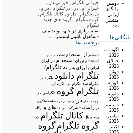
خَیرانی تلگرام
,
خَیرانی دل
,
دومین
خَیرانی و
,
در
,
در تلگرام
,
در و
,
مانگای
دل تلگرام
,
دل و
,
کانال تلگرام
,
ایرانی
گروه تلگرام
,
گروه های جدید
منتشر
تلگرام
شد
←
سربازی در جبهه تولید ملی
«ساغول نایلون ایستمز»
→
بایگانی‌ها
برچسب‌ها
آگوست
از
استخدام
2026
/
«عصر
استخدام بندی:
استخدام در
جولای
استخدام تهران
ایران
2026
تلگرام/
به
با
برای
ایرانی
بندی
ژوئن
تلگرام دانلود
2026
تلگرام در
فوریه
تلگرام شد
تلگرام می
تلگرام کرد
2026
تلگرام گروه
تلگرامی
ژانویه
جدید
2026
در
جهت
در در
درباره
دسته
دستگیری
دختر
دسامبر
های
و
را
شبکه +
شرکت
می
در
ها
پایگاه
2025
کانال تلگرام
نوامبر
پیام
کانال
که
2025
گروه تلگرام
گروه
اکتبر
2025