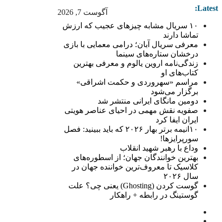
Latest:
آگوست 7, 2026
۱۰ سریال مشابه چیزهای عجیب که ارزش
تماشا دارند
معرفی سریال آبان؛ درامی معمایی با بازی
درخشان ستاره‌های سینما
زندگی‌نامه اروین یالوم و معرفی بهترین
کتاب‌های او
مراسم «سهروردی و حکمت اشراقی»
برگزار می‌شود
دومین مانگای ایرانی منتشر شد
صفویه نقش مهمی در احیای عناصر هویتی
ایران ایفا کرد
۱۰انیمه برتر بهار ۲۰۲۶ که باید ببینید: فصل
سورپرایزها!
وداع با رهبر شهید انقلاب
بهترین خوانندگان جهان؛ از اسطوره‌های
کلاسیک تا معروف‌ترین خواننده جهان در
سال ۲۰۲۶
گوست کردن (Ghosting) یعنی چی؟ علت
گوستینگ در رابطه + راهکار