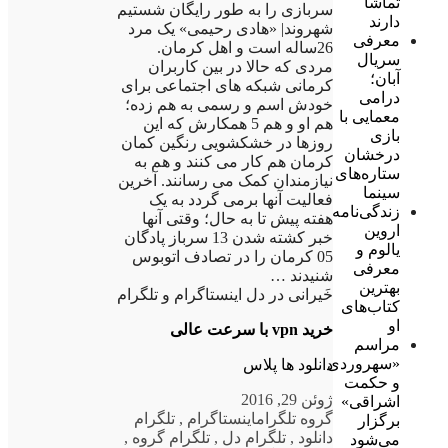
تماشا
سربازی را به طور رایگان شستیم
دارند
شهروند| «هادی رحیمی» یک مرد
معرفی
26ساله است و اهل کرمان.
سریال
مردی که حالا در بین کاربران
آبان؛
کرمانی شبکه های اجتماعی برای
درامی
خودش اسم و رسمی به هم زده؛
معمایی با
هم او و هم 5 همکارش که این
بازی
روزها در خشکشویی رنگین کمان
درخشان
کرمان هم کار می کنند و هم به
ستاره‌های
نیازمندان کمک می رسانند. آخرین
سینما
فعالیت آنها برمی گردد به یک
زندگی‌نامه
هفته پیش تا به حال؛ وقتی آنها
اروین
خبر کشته شدن 13 سرباز پادگان
یالوم و
05 کرمان را در تصادف اتوبوس
معرفی
شنیدند …
بهترین
خَیرانی در دل اینستاگرام و تلگرام
کتاب‌های
او
خرید vpn با سرعت عالی
مراسم
«سهروردی
دانلود ها پلاس
و حکمت
ژوئن 29, 2016
اشراقی»
گروه تلگرام
اینستاگرام
,
تلگرام
برگزار
دانلود
,
تلگرام دل
,
تلگرام گروه
,
می‌شود