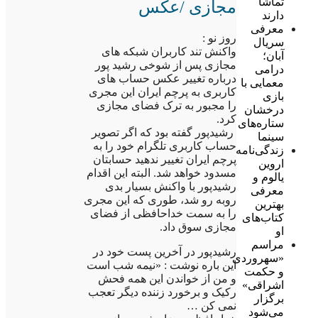
تماشا
مجازی /عکس
دارند
معرفی
روز نو :
سریال
واکنش تند کاربران شبکه های
آبان؛
مجازی پس از شوخی رشید پور
درامی
درباره تغییر عکس حساب های
معمایی با
کاربری به پرچم ایران این مجری
بازی
را مجبور به ترک فضای مجازی
درخشان
کرد.
ستاره‌های
رشیدپور گفته بود که اگر تصویر
سینما
حساب کاربری تلگرام خود را به
زندگی‌نامه
پرچم ایران تغییر ندهید حسابتان
اروین
مسدود خواهد شد. البته این اقدام
یالوم و
رشیدپور با واکنش بسیار بدی
معرفی
روبه رو شد، طوری که این مجری
بهترین
را به سمت خداحافظی از فضای
کتاب‌های
مجازی سوق داد.
او
مراسم
رشیدپور در آخرین پست خود در
«سهروردی
این باره نوشت : «نیمه شب است
و حکمت
و من از خواندن این همه فحش
اشراقی»
رکیک و برخورد زننده دیگر تعجب
برگزار
نمی کن …
می‌شود