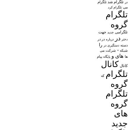
تلگرام شد
تلگرام
در
می
تلگرام کرد
تلگرام
گروه
تلگرامی
جهت
جدید
در
در در
درباره
دختر
را
دسته
دستگیری در
شبکه +
شرکت
می
های
و
پیام
ها
پایگاه
کانال
کانال
تلگرام
که
گروه
تلگرام
گروه
های
جدید