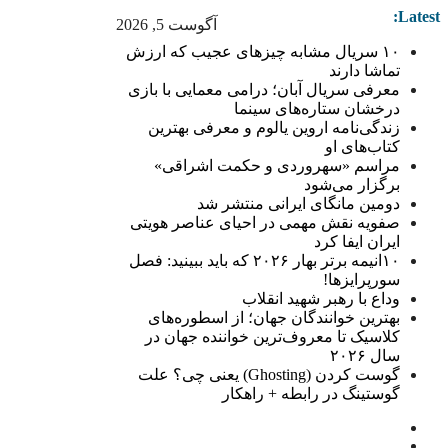
Latest:
آگوست 5, 2026
۱۰ سریال مشابه چیزهای عجیب که ارزش
تماشا دارند
معرفی سریال آبان؛ درامی معمایی با بازی
درخشان ستاره‌های سینما
زندگی‌نامه اروین یالوم و معرفی بهترین
کتاب‌های او
مراسم «سهروردی و حکمت اشراقی»
برگزار می‌شود
دومین مانگای ایرانی منتشر شد
صفویه نقش مهمی در احیای عناصر هویتی
ایران ایفا کرد
۱۰انیمه برتر بهار ۲۰۲۶ که باید ببینید: فصل
سورپرایزها!
وداع با رهبر شهید انقلاب
بهترین خوانندگان جهان؛ از اسطوره‌های
کلاسیک تا معروف‌ترین خواننده جهان در
سال ۲۰۲۶
گوست کردن (Ghosting) یعنی چی؟ علت
گوستینگ در رابطه + راهکار