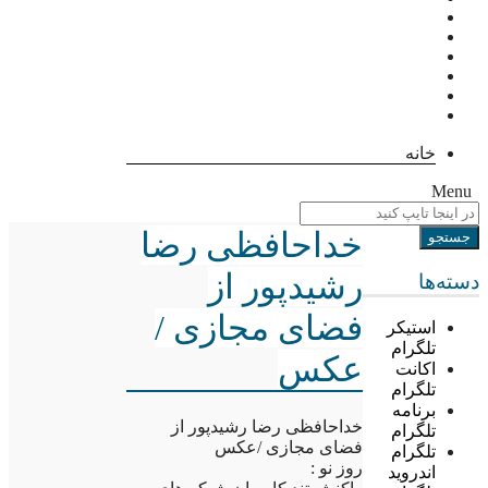
خانه
Menu
خداحافظی رضا
رشیدپور از
دسته‌ها
فضای مجازی /
استیکر
تلگرام
عکس
اکانت
تلگرام
برنامه
خداحافظی رضا رشیدپور از
تلگرام
فضای مجازی /عکس
تلگرام
روز نو :
اندروید