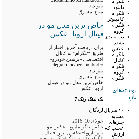
تلگرام
بپیوندید.
دانلود
منبع: مشرق
تلگرام
کامپیوتر
خاص ترین مدل مو در
تلگرام
گروه
فینال اروپا+عکس
دسته‌بندی
نشده
برای دریافت آخرین اخبار از
عکس
طریق “تلگرام” به کانال
تلگرام
اختصاصی «پرشین خودرو»
کانال
telegram.me/persiankhodro
تلگرام
بپیوندید.
گروه
منبع: مشرق
تلگرام
خاص ترین مدل مو در فینال
اروپا+عکس
نوشته‌های
تازه
بک لینک رنک 7
لردگان
۱۰ سریال
مشابه
جولای 10, 2016
چیزهای
عکس تلگرام
اروپا+عکس مو
,
عجیب که
ترین اروپا+عکس
,
ترین فینال
,
ارزش
تلگرام دانلود
,
تلگرام گروه
,
خاص