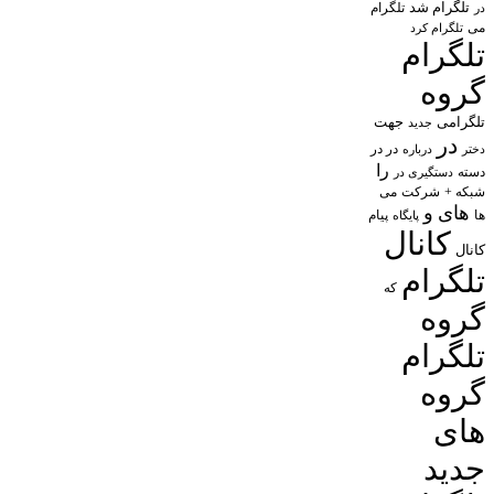
تلگرام شد
تلگرام
در
می
تلگرام کرد
تلگرام
گروه
تلگرامی
جهت
جدید
در
در در
درباره
دختر
را
دسته
دستگیری در
شبکه +
شرکت
می
های
و
پیام
ها
پایگاه
کانال
کانال
تلگرام
که
گروه
تلگرام
گروه
های
جدید