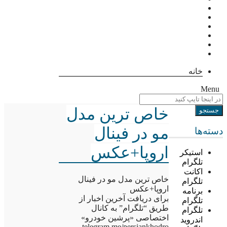
خانه
Menu
خاص ترین مدل
مو در فینال
دسته‌ها
اروپا+عکس
استیکر
تلگرام
اکانت
خاص ترین مدل مو در فینال
تلگرام
اروپا+عکس
برنامه
برای دریافت آخرین اخبار از
تلگرام
طریق “تلگرام” به کانال
تلگرام
اختصاصی «پرشین خودرو»
اندروید
telegram.me/persiankhodro