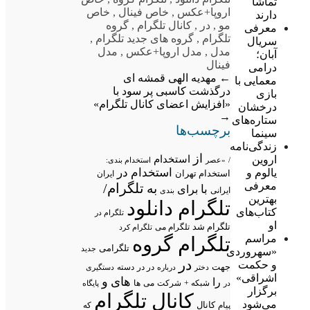
تماشا
اروپا+عکس
,
خاص فینال
,
خاص
دارند
مو
,
در
,
کانال تلگرام
,
گروه
معرفی
تلگرام
,
گروه های جدید تلگرام
,
سریال
مدل
,
مدل اروپا+عکس
,
مدل
آبان؛
فینال
درامی
←
مهدیه الهی قمشه ای
معمایی با
درگذشت
کاسبی پر سود با
بازی
«افزایش اعضای کانال تلگرام»
درخشان
→
ستاره‌های
برچسب‌ها
سینما
زندگی‌نامه
از
اروین
استخدام
/
«عصر
استخدام بندی:
استخدام در
یالوم و
استخدام تهران
ایران
معرفی
تلگرام/
به
با
برای
ایرانی
بندی
بهترین
تلگرام دانلود
کتاب‌های
تلگرام در
او
تلگرام شد
تلگرام می
تلگرام کرد
مراسم
تلگرام گروه
تلگرامی
جدید
«سهروردی
در
و حکمت
جهت
در در
درباره
دسته
دستگیری
دختر
اشراقی»
های
و
را
شبکه +
شرکت
می
در
ها
پایگاه
برگزار
کانال تلگرام
می‌شود
پیام
کانال
که