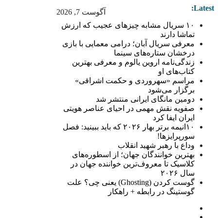
Latest:
آگوست 7, 2026
۱۰ سریال مشابه چیزهای عجیب که ارزش
تماشا دارند
معرفی سریال آبان؛ درامی معمایی با بازی
درخشان ستاره‌های سینما
زندگی‌نامه اروین یالوم و معرفی بهترین
کتاب‌های او
مراسم «سهروردی و حکمت اشراقی»
برگزار می‌شود
دومین مانگای ایرانی منتشر شد
صفویه نقش مهمی در احیای عناصر هویتی
ایران ایفا کرد
۱۰انیمه برتر بهار ۲۰۲۶ که باید ببینید: فصل
سورپرایزها!
وداع با رهبر شهید انقلاب
بهترین خوانندگان جهان؛ از اسطوره‌های
کلاسیک تا معروف‌ترین خواننده جهان در
سال ۲۰۲۶
گوست کردن (Ghosting) یعنی چی؟ علت
گوستینگ در رابطه + راهکار