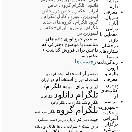
تماشا
دانلود
,
تلگرام گروه
,
خاص
دارند
ایران+عکس
,
خاص در
,
خاص
معرفی
لیموزین
,
فورد
,
کانال تلگرام
,
سریال
گروه تلگرام
,
گروه های جدید
آبان؛
تلگرام
,
لیموزین ایران+عکس
,
درامی
لیموزین در
معمایی با
←
عدم جمع آوری داده های
بازی
مناسب با موضوع
دخترکی که
درخشان
داعش برای فروش گذاشت +
ستاره‌های
عکس
→
سینما
برچسب‌ها
زندگی‌نامه
اروین
از
یالوم و
استخدام
/
«عصر
استخدام بندی:
معرفی
استخدام در
استخدام تهران
ایران
بهترین
تلگرام/
به
با
برای
ایرانی
بندی
کتاب‌های
تلگرام دانلود
او
تلگرام در
مراسم
تلگرام شد
تلگرام می
تلگرام کرد
«سهروردی
تلگرام گروه
تلگرامی
جدید
و حکمت
در
اشراقی»
جهت
در در
درباره
دسته
دستگیری
دختر
برگزار
های
و
را
شبکه +
شرکت
می
در
ها
پایگاه
می‌شود