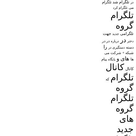
تلگرام شد
تلگرام
در
می
تلگرام کرد
تلگرام
گروه
تلگرامی
جهت
جدید
در
در در
درباره
دختر
را
دسته
دستگیری در
شبکه +
شرکت
می
های
و
پیام
ها
پایگاه
کانال
کانال
تلگرام
که
گروه
تلگرام
گروه
های
جدید