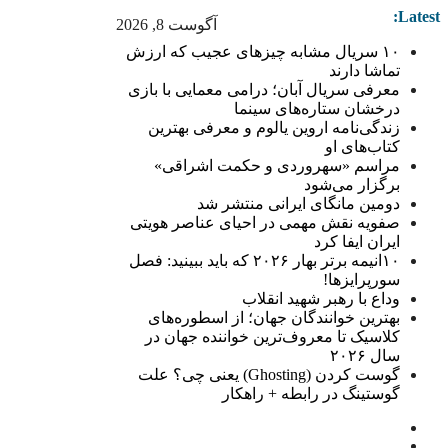
Latest:
آگوست 8, 2026
۱۰ سریال مشابه چیزهای عجیب که ارزش
تماشا دارند
معرفی سریال آبان؛ درامی معمایی با بازی
درخشان ستاره‌های سینما
زندگی‌نامه اروین یالوم و معرفی بهترین
کتاب‌های او
مراسم «سهروردی و حکمت اشراقی»
برگزار می‌شود
دومین مانگای ایرانی منتشر شد
صفویه نقش مهمی در احیای عناصر هویتی
ایران ایفا کرد
۱۰انیمه برتر بهار ۲۰۲۶ که باید ببینید: فصل
سورپرایزها!
وداع با رهبر شهید انقلاب
بهترین خوانندگان جهان؛ از اسطوره‌های
کلاسیک تا معروف‌ترین خواننده جهان در
سال ۲۰۲۶
گوست کردن (Ghosting) یعنی چی؟ علت
گوستینگ در رابطه + راهکار