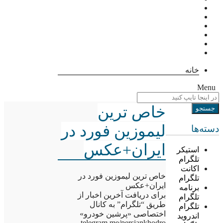
خانه
Menu
خاص ترین
لیموزین فورد در
دسته‌ها
ایران+عکس
استیکر
تلگرام
اکانت
خاص ترین لیموزین فورد در
تلگرام
ایران+عکس
برنامه
برای دریافت آخرین اخبار از
تلگرام
طریق “تلگرام” به کانال
تلگرام
اختصاصی «پرشین خودرو»
اندروید
telegram.me/persiankhodro