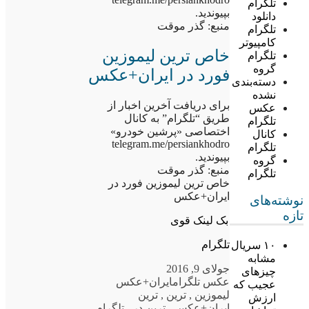
تلگرام
بپیوندید.
دانلود
منبع: گذر موقت
تلگرام
کامپیوتر
خاص ترین لیموزین
تلگرام
گروه
فورد در ایران+عکس
دسته‌بندی
نشده
برای دریافت آخرین اخبار از
عکس
طریق “تلگرام” به کانال
تلگرام
اختصاصی «پرشین خودرو»
کانال
telegram.me/persiankhodro
تلگرام
بپیوندید.
گروه
منبع: گذر موقت
تلگرام
خاص ترین لیموزین فورد در
ایران+عکس
نوشته‌های
تازه
بک لینک قوی
تلگرام
۱۰ سریال
مشابه
جولای 9, 2016
چیزهای
عکس تلگرام
ایران+عکس
عجیب که
لیموزین
,
ترین
,
ترین
ارزش
ایران+عکس
,
ترین در
,
تلگرام