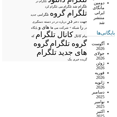
تلگرام در
دومین
تلگرام شد
تلگرام می
تلگرام کرد
مانگای
تلگرام گروه
ایرانی
تلگرامی
جدید
منتشر
در
جهت
در در
درباره
دسته
دستگیری
شد
دختر
های
و
را
شبکه +
شرکت
می
در
ها
پایگاه
بایگانی‌ها
کانال تلگرام
پیام
کانال
که
گروه تلگرام
گروه
آگوست
2026
های جدید تلگرام
جولای
2026
یک
گزیده خبری
ژوئن
2026
فوریه
2026
ژانویه
2026
دسامبر
2025
نوامبر
2025
اکتبر
2025