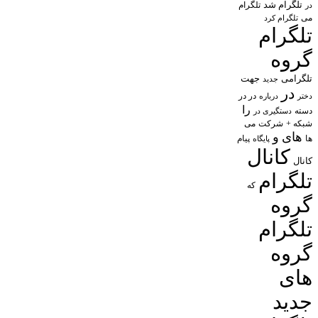
تلگرام شد
تلگرام
در
می
تلگرام کرد
تلگرام
گروه
تلگرامی
جهت
جدید
در
در در
درباره
دختر
را
دسته
دستگیری در
شبکه +
شرکت
می
های
و
پیام
ها
پایگاه
کانال
کانال
تلگرام
که
گروه
تلگرام
گروه
های
جدید