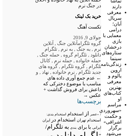
تماشا
در جنگ نرم
دارند
معرفی
خرید بک لینک
سریال
آبان؛
تکست آهنگ
درامی
معمایی با
جولای 9, 2016
بازی
گروه تلگرام
آنلاین جنگ
,
آنلاین
درخشان
نرم
,
به جنگ
,
به نرم
,
تلگرام
ستاره‌های
دانلود
,
تلگرام گروه
,
حمله جنگ
,
سینما
حمله خانواده
,
حمله نرم
,
کانال
زندگی‌نامه
تلگرام
,
گروه تلگرام
,
گروه های
اروین
جدید تلگرام
,
نرم خانواده
,
نهاد
,
و
یالوم و
←
عدم جمع آوری داده های
معرفی
مناسب با موضوع
دخترکی که
بهترین
داعش برای فروش گذاشت +
کتاب‌های
عکس
→
او
برچسب‌ها
مراسم
«سهروردی
از
استخدام
/
«عصر
استخدام بندی:
و حکمت
استخدام در
استخدام تهران
ایران
اشراقی»
تلگرام/
به
با
برای
برگزار
ایرانی
بندی
تلگرام دانلود
می‌شود