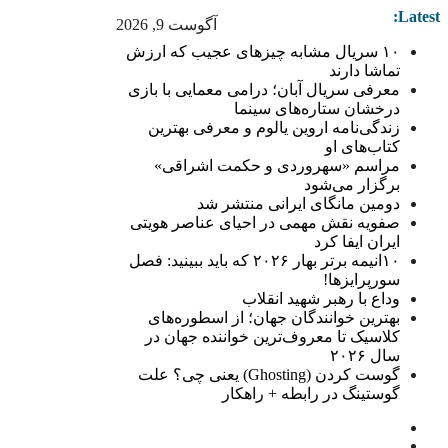
Latest:
آگوست 9, 2026
۱۰ سریال مشابه چیزهای عجیب که ارزش
تماشا دارند
معرفی سریال آبان؛ درامی معمایی با بازی
درخشان ستاره‌های سینما
زندگی‌نامه اروین یالوم و معرفی بهترین
کتاب‌های او
مراسم «سهروردی و حکمت اشراقی»
برگزار می‌شود
دومین مانگای ایرانی منتشر شد
صفویه نقش مهمی در احیای عناصر هویتی
ایران ایفا کرد
۱۰انیمه برتر بهار ۲۰۲۶ که باید ببینید: فصل
سورپرایزها!
وداع با رهبر شهید انقلاب
بهترین خوانندگان جهان؛ از اسطوره‌های
کلاسیک تا معروف‌ترین خواننده جهان در
سال ۲۰۲۶
گوست کردن (Ghosting) یعنی چی؟ علت
گوستینگ در رابطه + راهکار