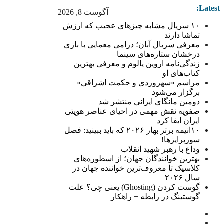
Latest:
آگوست 8, 2026
۱۰ سریال مشابه چیزهای عجیب که ارزش
تماشا دارند
معرفی سریال آبان؛ درامی معمایی با بازی
درخشان ستاره‌های سینما
زندگی‌نامه اروین یالوم و معرفی بهترین
کتاب‌های او
مراسم «سهروردی و حکمت اشراقی»
برگزار می‌شود
دومین مانگای ایرانی منتشر شد
صفویه نقش مهمی در احیای عناصر هویتی
ایران ایفا کرد
۱۰انیمه برتر بهار ۲۰۲۶ که باید ببینید: فصل
سورپرایزها!
وداع با رهبر شهید انقلاب
بهترین خوانندگان جهان؛ از اسطوره‌های
کلاسیک تا معروف‌ترین خواننده جهان در
سال ۲۰۲۶
گوست کردن (Ghosting) یعنی چی؟ علت
گوستینگ در رابطه + راهکار