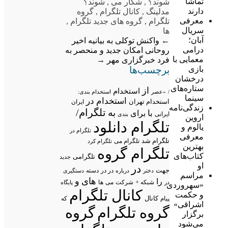
تماشا
شوند؟
,
شکار می
,
شوند؟
دارند
مدلینگ
,
کانال تلگرام
,
گروه
معرفی
تلگرام
,
گروه های جدید تلگرام
,
سریال
ها
آبان؛
←
واکنش توکلی به بیانیه اخیر
درامی
روحانی
امکان جدید و منحصر به
معمایی با
فرد خبرگزاری مهر
→
برچسب‌ها
بازی
درخشان
ستاره‌های
از
استخدام
/
«عصر
استخدام بندی:
سینما
استخدام در
استخدام تهران
ایران
زندگی‌نامه
تلگرام/
به
با
برای
ایرانی
بندی
اروین
تلگرام دانلود
یالوم و
تلگرام در
معرفی
تلگرام شد
تلگرام می
تلگرام کرد
بهترین
تلگرام گروه
کتاب‌های
تلگرامی
جدید
او
در
جهت
در در
درباره
دسته
دستگیری
دختر
مراسم
های
و
را
شبکه +
شرکت
می
در
ها
پایگاه
«سهروردی
کانال تلگرام
و حکمت
پیام
کانال
که
اشراقی»
گروه تلگرام
گروه
برگزار
می‌شود