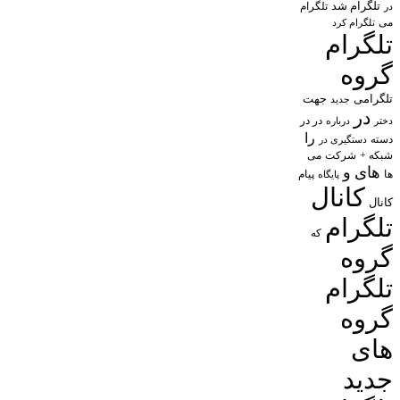
تلگرام شد
تلگرام
در
می
تلگرام کرد
تلگرام
گروه
تلگرامی
جهت
جدید
در
در در
درباره
دختر
را
دسته
دستگیری در
شبکه +
شرکت
می
های
و
پیام
ها
پایگاه
کانال
کانال
تلگرام
که
گروه
تلگرام
گروه
های
جدید