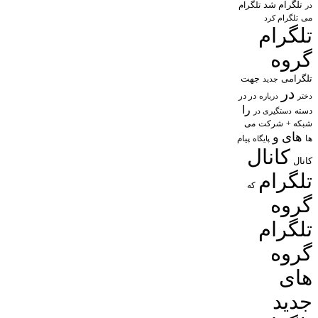
تلگرام شد
تلگرام
در
می
تلگرام کرد
تلگرام
گروه
تلگرامی
جهت
جدید
در
در در
درباره
دختر
را
دسته
دستگیری در
شبکه +
شرکت
می
های
و
پیام
ها
پایگاه
کانال
کانال
تلگرام
که
گروه
تلگرام
گروه
های
جدید