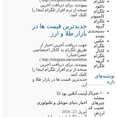
تلگرام
بپیوندید. برای دریافت آخرین
دانلود
نسخه از نرم افزار تلگرام اینجا را
تلگرام
کلیک کنید.
کامپیوتر
تلگرام
جدیدترین قیمت ها در
گروه
دسته‌بندی
بازار طلا و ارز
نشده
عکس
جهت دریافت آخرین اخبار از
تلگرام
طریق تلگرام به کانال اختصاصی
کانال
عصراعتبار (
تلگرام
http://telegram.me/asretebar )
گروه
بپیوندید. برای دریافت آخرین
تلگرام
نسخه از نرم افزار تلگرام اینجا را
کلیک کنید.
نوشته‌های
جدیدترین قیمت ها در بازار طلا و
تازه
ارز
۱۰ سریال
آپدیت آنلاین نود 32
مشابه
اخبار دنیای موبایل و تکنولوژی
چیزهای
عجیب که
آوریل 23, 2016
ارزش
گروه تلگرام
ارز در
,
بازار –
,