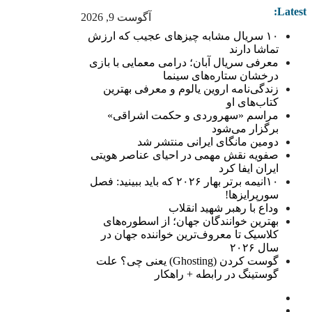
Latest:
آگوست 9, 2026
۱۰ سریال مشابه چیزهای عجیب که ارزش
تماشا دارند
معرفی سریال آبان؛ درامی معمایی با بازی
درخشان ستاره‌های سینما
زندگی‌نامه اروین یالوم و معرفی بهترین
کتاب‌های او
مراسم «سهروردی و حکمت اشراقی»
برگزار می‌شود
دومین مانگای ایرانی منتشر شد
صفویه نقش مهمی در احیای عناصر هویتی
ایران ایفا کرد
۱۰انیمه برتر بهار ۲۰۲۶ که باید ببینید: فصل
سورپرایزها!
وداع با رهبر شهید انقلاب
بهترین خوانندگان جهان؛ از اسطوره‌های
کلاسیک تا معروف‌ترین خواننده جهان در
سال ۲۰۲۶
گوست کردن (Ghosting) یعنی چی؟ علت
گوستینگ در رابطه + راهکار