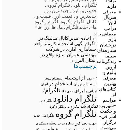
تماشا
تلگرام دانلود
,
تلگرام گروه
,
دارند
جدیدترین ارز
,
جدیدترین در
,
معرفی
جدیدترین و
,
قیمت ارز
,
قیمت و
,
سریال
کانال تلگرام
,
گروه تلگرام
,
گروه
آبان؛
های جدید تلگرام
,
ها
,
ها ارز
,
ها”
درامی
و
معمایی با
←
اخاذی مدیر کانال مدلینگ در
بازی
تلگرام
آگهی استخدام کارمند واحد
درخشان
حسابداری اداری در شرکت
ستاره‌های
مهندسی عمران سازه واقع در
سینما
استان البرز
→
زندگی‌نامه
برچسب‌ها
اروین
یالوم و
از
معرفی
استخدام
/
«عصر
استخدام بندی:
بهترین
استخدام در
استخدام تهران
ایران
کتاب‌های
تلگرام/
به
با
برای
ایرانی
بندی
او
تلگرام دانلود
مراسم
تلگرام در
«سهروردی
تلگرام شد
تلگرام می
تلگرام کرد
و حکمت
تلگرام گروه
تلگرامی
جدید
اشراقی»
در
برگزار
جهت
در در
درباره
دسته
دستگیری
دختر
می‌شود
های
و
را