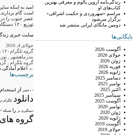
زندگی‌نامه اروین یالوم و معرفی بهترین
امید به اینکه سا
کتاب‌های او
است گام بردارند.
مراسم «سهروردی و حکمت اشراقی»
عصر جنوب را در در
برگزار می‌شود
توزیع ۱۲۰ دستگاه میز معلم در مدارس بندرماهشهر
دومین مانگای ایرانی منتشر شد
سایت خبری زندگ
بایگانی‌ها
جولای 4, 2016
آگوست 2026
گروه تلگرام
۱۲۰ بندرماهشهر
جولای 2026
بندرماهشهر
,
توز
ژوئن 2026
گروه تلگرام
,
گروه
فوریه 2026
←
اعلام آمادگی د
ژانویه 2026
برچسب‌ها
دسامبر 2025
نوامبر 2025
از
اکتبر 2025
استخدام
/
«عصر
سپتامبر 2025
دانلود
آگوست 2025
تلگرام در
نوامبر 2020
را
شبکه +
دستگیری در
ژوئن 2020
گروه های 
ژانویه 2020
آگوست 2019
جولای 2019