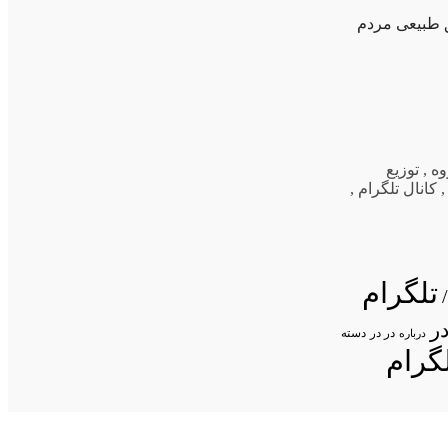
ق طبیعی مردم
وه
,
توزیع
کانال تلگرام
,
تلگرام
ر
در در
درباره
دسته
گرام