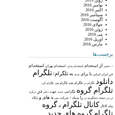
ژوئن 2019
نوامبر 2016
اکتبر 2016
سپتامبر 2016
آگوست 2016
جولای 2016
ژوئن 2016
می 2016
آوریل 2016
مارس 2016
برچسب‌ها
از
استخدام
استخدام
استخدام تهران
/
«عصر
استخدام بندی:
تلگرام
تلگرام/
به
در
با
برای
ایران
ایرانی
بندی
دانلود
تلگرام شد
تلگرام می
تلگرام در
تلگرام کرد
تلگرام گروه
در
تلگرامی
جهت
جدید
درباره
دختر
های
و
را
در در
شبکه +
شرکت
می
دسته
دستگیری در
ها
پایگاه
کانال تلگرام
گروه
پیام
کانال
که
تلگرام
گروه های جدید