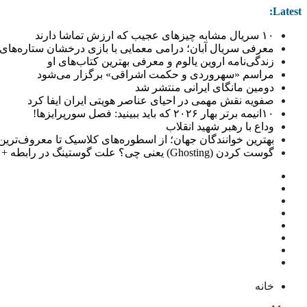
Latest:
۱۰ سریال مشابه چیزهای عجیب که ارزش تماشا دارند
معرفی سریال آبان؛ درامی معمایی با بازی درخشان ستاره‌های 
زندگی‌نامه اروین یالوم و معرفی بهترین کتاب‌های او
مراسم «سهروردی و حکمت اشراقی» برگزار می‌شود
دومین مانگای ایرانی منتشر شد
صفویه نقش مهمی در احیای عناصر هویتی ایران ایفا کرد
۱۰انیمه برتر بهار ۲۰۲۶ که باید ببینید: فصل سورپرایزها!
وداع با رهبر شهید انقلاب
بهترین خوانندگان جهان؛ از اسطوره‌های کلاسیک تا معروف‌ترین خو
گوست کردن (Ghosting) یعنی چی؟ علت گوستینگ در رابطه + راهکار
خانه