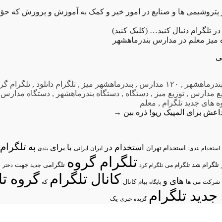
یر پتروشیمی ها و صنایع در امور خیر و کمک به آموزش و پرورش که ح
 تلگرام دنبال کنید… (کلیک کنید)
ی
,
۱۲۰ مدارس
,
بندرماهشهر میز
,
تلگرام دانلود
,
تلگرام گر
یع مدارس
,
توزیع میز
,
دستگاه
,
دستگاه بندرماهشهر
,
دستگاه مدارس
,
 های جدید تلگرام
,
معلم
اعش برای المپیک ریو!
ذره بین
→
تلگرام/
به
استخدام در
با
برای
استخدام تهران
ایران
استخدام بندی:
ایرانی
بندی
تلگرام گروه
د
تلگرام شد
تلگرامی
تلگرام می
جهت
تلگرام کرد
جدید
دختر
کانال تلگرام
گروه تل
های
و
شرکت
می
پیام
کانال
ها
پایگاه
که
جدید تلگرام
یک
گزیده خبری