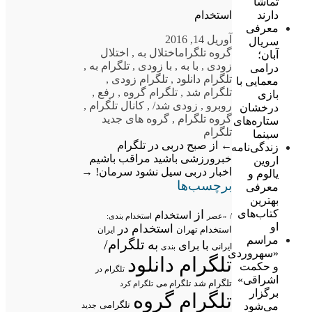
تماشا
دارند
استخدام
معرفی
آوریل 14, 2016
سریال
گروه تلگرام
اختلال به
,
اختلال
آبان؛
زودی
,
با به
,
با زودی
,
تلگرام به
,
درامی
تلگرام دانلود
,
تلگرام زودی
,
معمایی با
تلگرام شد
,
تلگرام گروه
,
رفع
,
بازی
روبرو
,
زودی شد/
,
کانال تلگرام
,
درخشان
گروه تلگرام
,
گروه های جدید
ستاره‌های
تلگرام
سینما
←
از صبح دربی در تلگرام
زندگی‌نامه
خبرورزشی باشید
مراقب باشیم
اروین
اخبار دربی سیل نشود سرمان!
→
یالوم و
برچسب‌ها
معرفی
بهترین
از
کتاب‌های
استخدام
/
«عصر
استخدام بندی:
او
استخدام در
استخدام تهران
ایران
مراسم
تلگرام/
به
با
برای
ایرانی
بندی
«سهروردی
تلگرام دانلود
و حکمت
تلگرام در
اشراقی»
تلگرام شد
تلگرام می
تلگرام کرد
برگزار
تلگرام گروه
تلگرامی
می‌شود
جدید