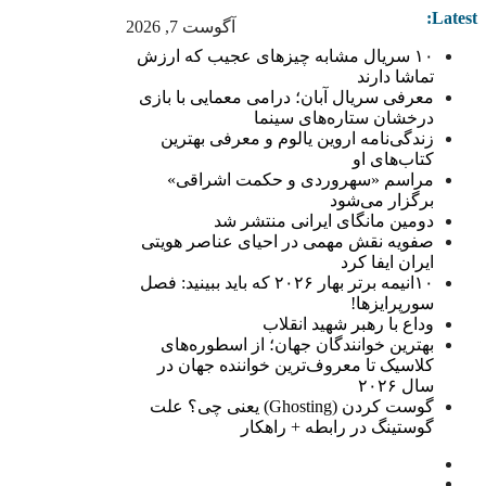
Latest:
آگوست 7, 2026
۱۰ سریال مشابه چیزهای عجیب که ارزش
تماشا دارند
معرفی سریال آبان؛ درامی معمایی با بازی
درخشان ستاره‌های سینما
زندگی‌نامه اروین یالوم و معرفی بهترین
کتاب‌های او
مراسم «سهروردی و حکمت اشراقی»
برگزار می‌شود
دومین مانگای ایرانی منتشر شد
صفویه نقش مهمی در احیای عناصر هویتی
ایران ایفا کرد
۱۰انیمه برتر بهار ۲۰۲۶ که باید ببینید: فصل
سورپرایزها!
وداع با رهبر شهید انقلاب
بهترین خوانندگان جهان؛ از اسطوره‌های
کلاسیک تا معروف‌ترین خواننده جهان در
سال ۲۰۲۶
گوست کردن (Ghosting) یعنی چی؟ علت
گوستینگ در رابطه + راهکار