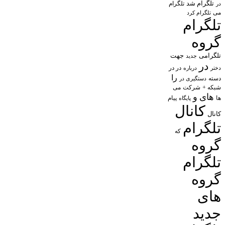
تلگرام شد
تلگرام
در
می
تلگرام کرد
تلگرام
گروه
تلگرامی
جهت
جدید
در
در در
درباره
دختر
را
دسته
دستگیری در
شبکه +
شرکت
می
های
و
پیام
ها
پایگاه
کانال
کانال
تلگرام
که
گروه
تلگرام
گروه
های
جدید