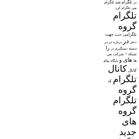
تلگرام شد
تلگرام
در
می
تلگرام کرد
تلگرام
گروه
تلگرامی
جهت
جدید
در
در در
درباره
دختر
را
دسته
دستگیری در
شبکه +
شرکت
می
های
و
پیام
ها
پایگاه
کانال
کانال
تلگرام
که
گروه
تلگرام
گروه
های
جدید