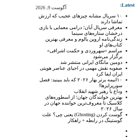
Latest:
آگوست 9, 2026
۱۰ سریال مشابه چیزهای عجیب که ارزش
تماشا دارند
معرفی سریال آبان؛ درامی معمایی با بازی
درخشان ستاره‌های سینما
زندگی‌نامه اروین یالوم و معرفی بهترین
کتاب‌های او
مراسم «سهروردی و حکمت اشراقی»
برگزار می‌شود
دومین مانگای ایرانی منتشر شد
صفویه نقش مهمی در احیای عناصر هویتی
ایران ایفا کرد
۱۰انیمه برتر بهار ۲۰۲۶ که باید ببینید: فصل
سورپرایزها!
وداع با رهبر شهید انقلاب
بهترین خوانندگان جهان؛ از اسطوره‌های
کلاسیک تا معروف‌ترین خواننده جهان در
سال ۲۰۲۶
گوست کردن (Ghosting) یعنی چی؟ علت
گوستینگ در رابطه + راهکار