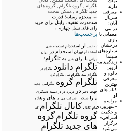
سخت اما
,
سخت ممکن
,
کانال
تماشا
تلگرام
,
گروه تلگرام
,
گروه های
دارند
جدید تلگرام
,
ممکن سخت
معرفی
←
معجزه رسانه؛ قدرت
سریال
ضدقدرت
تخفیف رایتل برای خرید
آبان؛
رای فای نسل چهارم
→
درامی
برچسب‌ها
معمایی با
بازی
درخشان
از
استخدام
/
«عصر
استخدام بندی:
ستاره‌های
استخدام در
استخدام تهران
ایران
سینما
تلگرام/
به
با
برای
ایرانی
بندی
زندگی‌نامه
تلگرام دانلود
اروین
تلگرام در
یالوم و
تلگرام شد
تلگرام می
تلگرام کرد
معرفی
تلگرام گروه
تلگرامی
بهترین
جدید
کتاب‌های
در
جهت
در در
درباره
دسته
دستگیری
دختر
او
های
و
را
شبکه +
شرکت
می
در
ها
پایگاه
مراسم
کانال تلگرام
«سهروردی
پیام
کانال
که
و حکمت
گروه تلگرام
گروه
اشراقی»
برگزار
های جدید تلگرام
می‌شود