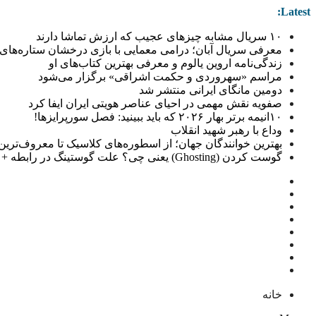
Latest:
۱۰ سریال مشابه چیزهای عجیب که ارزش تماشا دارند
معرفی سریال آبان؛ درامی معمایی با بازی درخشان ستاره‌های 
زندگی‌نامه اروین یالوم و معرفی بهترین کتاب‌های او
مراسم «سهروردی و حکمت اشراقی» برگزار می‌شود
دومین مانگای ایرانی منتشر شد
صفویه نقش مهمی در احیای عناصر هویتی ایران ایفا کرد
۱۰انیمه برتر بهار ۲۰۲۶ که باید ببینید: فصل سورپرایزها!
وداع با رهبر شهید انقلاب
بهترین خوانندگان جهان؛ از اسطوره‌های کلاسیک تا معروف‌ترین خو
گوست کردن (Ghosting) یعنی چی؟ علت گوستینگ در رابطه + راهکار
خانه