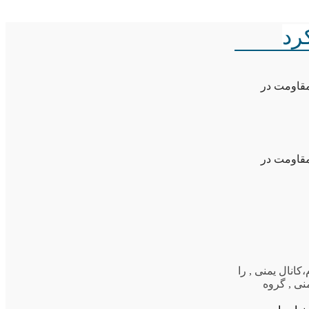
رد
مقاومت در
مقاومت در
،کانال یمنی
,
را
نی
,
گروه