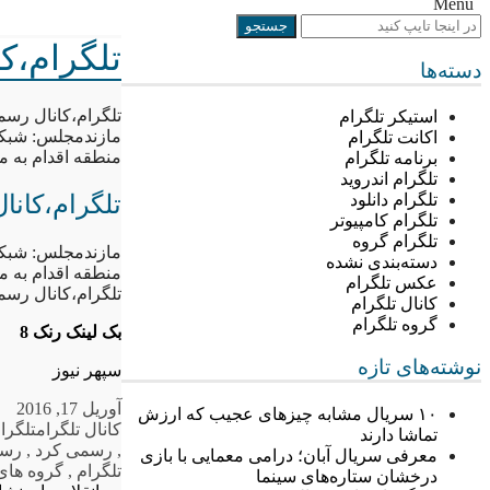
Menu
تلگرام،ک
دسته‌ها
تلگرام،کانال رسم
استیکر تلگرام
مازندمجلس: شبکه 
اکانت تلگرام
منطقه اقدام به 
برنامه تلگرام
تلگرام اندروید
تلگرام،کان
تلگرام دانلود
تلگرام کامپیوتر
تلگرام گروه
مازندمجلس: شبکه 
دسته‌بندی نشده
منطقه اقدام به 
عکس تلگرام
تلگرام،کانال رسم
کانال تلگرام
گروه تلگرام
بک لینک رنک 8
نوشته‌های تازه
سپهر نیوز
آوریل 17, 2016
۱۰ سریال مشابه چیزهای عجیب که ارزش
کانال تلگرام
تلگرام
تماشا دارند
,
رسمی کرد
,
رسم
معرفی سریال آبان؛ درامی معمایی با بازی
تلگرام
,
گروه های 
درخشان ستاره‌های سینما