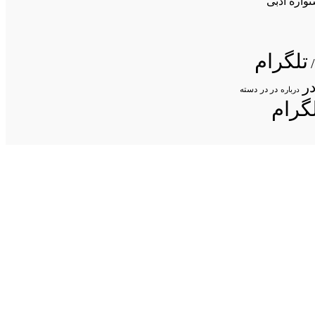
واره ادبی
تلگرام
ر
در در
درباره
دسته
گرام