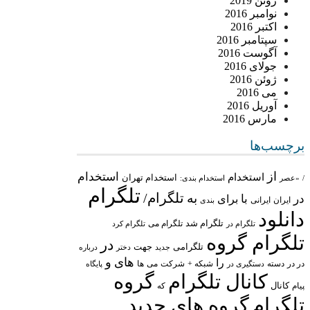
ژوئن 2019
نوامبر 2016
اکتبر 2016
سپتامبر 2016
آگوست 2016
جولای 2016
ژوئن 2016
می 2016
آوریل 2016
مارس 2016
برچسب‌ها
از
استخدام
استخدام
استخدام تهران
/
«عصر
استخدام بندی:
تلگرام
تلگرام/
به
در
با
برای
ایران
ایرانی
بندی
دانلود
تلگرام شد
تلگرام می
تلگرام در
تلگرام کرد
تلگرام گروه
در
تلگرامی
جهت
جدید
درباره
دختر
های
و
را
در در
شبکه +
شرکت
می
دسته
دستگیری در
ها
پایگاه
کانال تلگرام
گروه
پیام
کانال
که
تلگرام
گروه های جدید