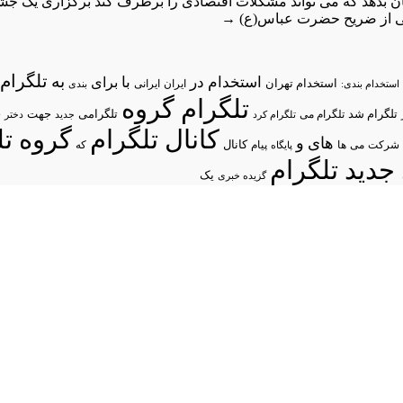
ان بدهد که می تواند مشکلات اقتصادی را برطرف کند
برگزاری یک جشن
یی از ضریح حضرت عباس(ع)
→
تلگرام/
به
استخدام در
با
برای
استخدام تهران
ایران
استخدام بندی:
ایرانی
بندی
تلگرام گروه
د
تلگرام شد
تلگرامی
تلگرام می
جهت
تلگرام کرد
جدید
دختر
کانال تلگرام
گروه تل
های
و
شرکت
می
پیام
کانال
ها
پایگاه
که
جدید تلگرام
یک
گزیده خبری