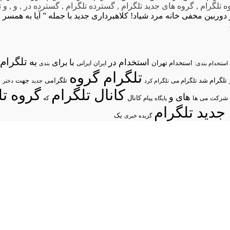
ه تلگرام
,
گروه های جدید تلگرام
,
گسترده تلگرام
,
گسترده در
,
و
,
و ت
کلاهبرداری جدید با جمله ” آیا به همسر
تلگرام/
به
استخدام در
با
برای
استخدام تهران
ایران
استخدام بندی:
ایرانی
بندی
تلگرام گروه
د
تلگرام شد
تلگرامی
تلگرام می
جهت
تلگرام کرد
جدید
دختر
کانال تلگرام
گروه تل
های
و
شرکت
می
پیام
کانال
ها
پایگاه
که
جدید تلگرام
یک
گزیده خبری