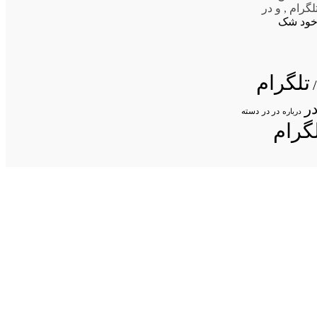
لگرام
,
و در
 خود شک
تلگرام
ر
در در
درباره
دسته
گرام