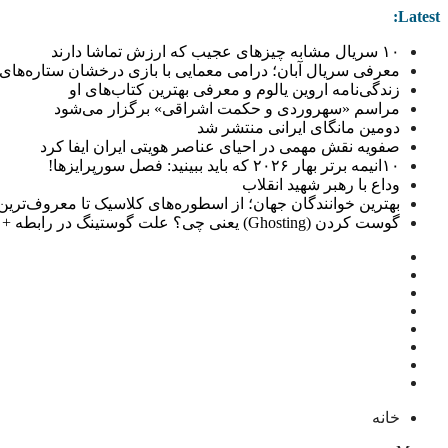
Latest:
۱۰ سریال مشابه چیزهای عجیب که ارزش تماشا دارند
معرفی سریال آبان؛ درامی معمایی با بازی درخشان ستاره‌های 
زندگی‌نامه اروین یالوم و معرفی بهترین کتاب‌های او
مراسم «سهروردی و حکمت اشراقی» برگزار می‌شود
دومین مانگای ایرانی منتشر شد
صفویه نقش مهمی در احیای عناصر هویتی ایران ایفا کرد
۱۰انیمه برتر بهار ۲۰۲۶ که باید ببینید: فصل سورپرایزها!
وداع با رهبر شهید انقلاب
بهترین خوانندگان جهان؛ از اسطوره‌های کلاسیک تا معروف‌ترین خو
گوست کردن (Ghosting) یعنی چی؟ علت گوستینگ در رابطه + راهکار
خانه