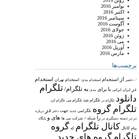
ژوئن 2019
نوامبر 2016
اکتبر 2016
سپتامبر 2016
آگوست 2016
جولای 2016
ژوئن 2016
می 2016
آوریل 2016
مارس 2016
برچسب‌ها
از
استخدام
استخدام
استخدام تهران
/
«عصر
استخدام بندی:
تلگرام
تلگرام/
به
در
با
برای
ایران
ایرانی
بندی
دانلود
تلگرام شد
تلگرام می
تلگرام در
تلگرام کرد
تلگرام گروه
در
تلگرامی
جهت
جدید
درباره
دختر
های
و
را
در در
شبکه +
شرکت
می
دسته
دستگیری در
ها
پایگاه
کانال تلگرام
گروه
پیام
کانال
که
تلگرام
گروه های جدید