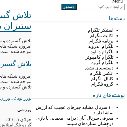
Menu
تلاش گست
دسته‌ها
ستیزان د
استیکر تلگرام
اکانت تلگرام
تلاش گسترده و سا
برنامه تلگرام
امروزه شبکه های 
تلگرام اندروید
مواجه شده است.
تلگرام دانلود
تلگرام کامپیوتر
تلاش گسترده
تلگرام گروه
دسته‌بندی نشده
عکس تلگرام
امروزه شبکه های 
کانال تلگرام
مواجه شده است.
گروه تلگرام
تلاش گسترده و سا
نوشته‌های تازه
یوزر نود 32 ورژن 9
۱۰ سریال مشابه چیزهای عجیب که ارزش
ورزشی
تماشا دارند
معرفی سریال آبان؛ درامی معمایی با بازی
جولای 5, 2016
درخشان ستاره‌های سینما
گروه تلگرام
تلاش 