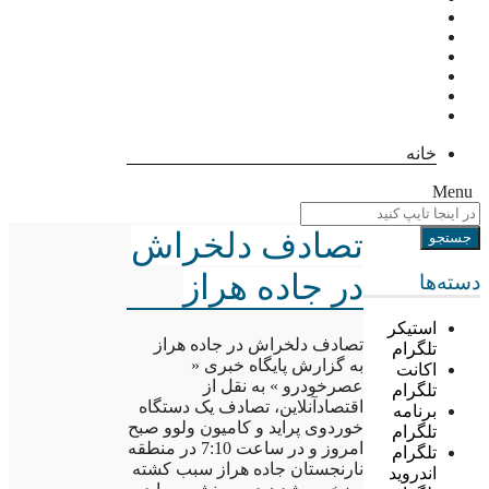
خانه
Menu
تصادف دلخراش
در جاده هراز
دسته‌ها
استیکر
تصادف دلخراش در جاده هراز
تلگرام
به گزارش پایگاه خبری «
اکانت
عصرخودرو » به نقل از
تلگرام
اقتصادآنلاین، تصادف یک دستگاه
برنامه
خوردوی پراید و کامیون ولوو صبح
تلگرام
امروز و در ساعت 7:10 در منطقه
تلگرام
نارنجستان جاده هراز سبب کشته
اندروید