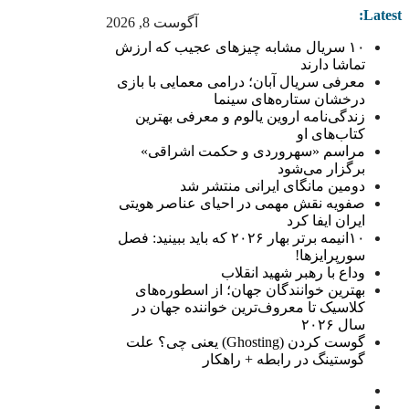
Latest:
آگوست 8, 2026
۱۰ سریال مشابه چیزهای عجیب که ارزش
تماشا دارند
معرفی سریال آبان؛ درامی معمایی با بازی
درخشان ستاره‌های سینما
زندگی‌نامه اروین یالوم و معرفی بهترین
کتاب‌های او
مراسم «سهروردی و حکمت اشراقی»
برگزار می‌شود
دومین مانگای ایرانی منتشر شد
صفویه نقش مهمی در احیای عناصر هویتی
ایران ایفا کرد
۱۰انیمه برتر بهار ۲۰۲۶ که باید ببینید: فصل
سورپرایزها!
وداع با رهبر شهید انقلاب
بهترین خوانندگان جهان؛ از اسطوره‌های
کلاسیک تا معروف‌ترین خواننده جهان در
سال ۲۰۲۶
گوست کردن (Ghosting) یعنی چی؟ علت
گوستینگ در رابطه + راهکار