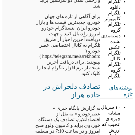
و زخمی شدن دو سرنشین پراید
تلگرام
شد.
دانلود
تلگرام
برای آگاهی از تازه های جهان
کامپیوتر
خودرو، جدیدترین قیمت ها و بازار
تلگرام
خودرو ایران اینستاگرام خودرو
گروه
امروز را دنبال کنید و جهت
دسته‌بندی
دریافت آخرین اخبار از طریق
نشده
تلگرام به کانال اختصاصی عصر
عکس
خودرو (
تلگرام
https://telegram.me/asrekhodro )
کانال
بپیوندید. برای دریافت آخرین
تلگرام
نسخه از نرم افزار تلگرام اینجا را
گروه
کلیک کنید.
تلگرام
تصادف دلخراش در
نوشته‌های
جاده هراز
تازه
۱۰ سریال
به گزارش پایگاه خبری «
مشابه
عصرخودرو » به نقل از
چیزهای
اقتصادآنلاین، تصادف یک دستگاه
عجیب که
خوردوی پراید و کامیون ولوو صبح
ارزش
امروز و در ساعت 7:10 در منطقه