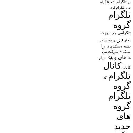
تلگرام شد
تلگرام
در
می
تلگرام کرد
تلگرام
گروه
تلگرامی
جهت
جدید
در
در در
درباره
دختر
را
دسته
دستگیری در
شبکه +
شرکت
می
های
و
پیام
ها
پایگاه
کانال
کانال
تلگرام
که
گروه
تلگرام
گروه
های
جدید