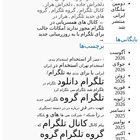
دومین
دلخراش جاده
,
دلخراش هراز
,
مانگای
کانال تلگرام
,
گروه تلگرام
,
گروه
ایرانی
های جدید تلگرام
,
هراز در
منتشر
←
کانال های همسریابی در
شد
تلگرام مجوز ندارند
امکانات جالب
برای تلگرام با به روزرسانی جدید
بایگانی‌ها
→
برچسب‌ها
آگوست
2026
از
استخدام
/
«عصر
استخدام بندی:
جولای
استخدام در
استخدام تهران
ایران
2026
تلگرام/
به
با
برای
ایرانی
بندی
ژوئن
تلگرام دانلود
2026
تلگرام در
فوریه
تلگرام شد
تلگرام می
تلگرام کرد
2026
تلگرام گروه
ژانویه
تلگرامی
جدید
2026
در
جهت
در در
درباره
دسته
دستگیری
دختر
دسامبر
های
و
را
شبکه +
شرکت
می
در
ها
پایگاه
2025
کانال تلگرام
نوامبر
پیام
کانال
که
2025
گروه تلگرام
گروه
اکتبر
2025