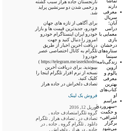
تماشا
نارنجستان جاده هراز سبب کشته
دارند
و زخمی شدن دو سرنشین پراید
معرفی
شد.
سریال
برای آگاهی از تازه های جهان
آبان؛
خودرو، جدیدترین قیمت ها و بازار
درامی
خودرو ایران اینستاگرام خودرو
معمایی با
امروز را دنبال کنید و جهت
بازی
دریافت آخرین اخبار از طریق
درخشان
تلگرام به کانال اختصاصی عصر
ستاره‌های
خودرو (
سینما
https://telegram.me/asrekhodro )
زندگی‌نامه
بپیوندید. برای دریافت آخرین
اروین
نسخه از نرم افزار تلگرام اینجا را
یالوم و
کلیک کنید.
معرفی
تصادف دلخراش در جاده هراز
بهترین
کتاب‌های
او
فروش بک لینک
مراسم
«سهروردی
آوریل 12, 2016
و حکمت
گروه تلگرام
تصادف جاده
,
اشراقی»
تصادف در
,
تصادف هراز
,
تلگرام
برگزار
دانلود
,
تلگرام گروه
,
جاده
,
در
می‌شود
جاده
,
در هراز
,
دلخراش
,