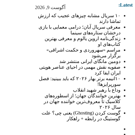
Latest:
آگوست 9, 2026
۱۰ سریال مشابه چیزهای عجیب که ارزش
تماشا دارند
معرفی سریال آبان؛ درامی معمایی با بازی
درخشان ستاره‌های سینما
زندگی‌نامه اروین یالوم و معرفی بهترین
کتاب‌های او
مراسم «سهروردی و حکمت اشراقی»
برگزار می‌شود
دومین مانگای ایرانی منتشر شد
صفویه نقش مهمی در احیای عناصر هویتی
ایران ایفا کرد
۱۰انیمه برتر بهار ۲۰۲۶ که باید ببینید: فصل
سورپرایزها!
وداع با رهبر شهید انقلاب
بهترین خوانندگان جهان؛ از اسطوره‌های
کلاسیک تا معروف‌ترین خواننده جهان در
سال ۲۰۲۶
گوست کردن (Ghosting) یعنی چی؟ علت
گوستینگ در رابطه + راهکار