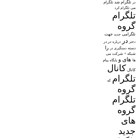
تلگرام شد
تلگرام
در
می
تلگرام کرد
تلگرام
گروه
تلگرامی
جهت
جدید
در
در در
درباره
دختر
را
دسته
دستگیری در
شبکه +
شرکت
می
های
و
پیام
ها
پایگاه
کانال
کانال
تلگرام
که
گروه
تلگرام
گروه
های
جدید