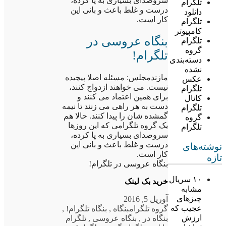
سروصدای بسیاری به پا کرده،
تلگرام
درست و غلط باعث و بانی این
دانلود
کار است.
تلگرام
کامپیوتر
بنگاه عروسی در
تلگرام
گروه
تلگرام!
دسته‌بندی
نشده
مازندمجلس: مسئله اصلا پیچیده
عکس
نیست. می خواهند ازدواج کنند،
تلگرام
برای همین اعتماد می کنند و
کانال
دست به هر راهی می زنند تا نیمه
تلگرام
گمشده شان را پیدا کنند. حالا هم
گروه
یک گروه تلگرامی که این روزها
تلگرام
سروصدای بسیاری به پا کرده،
درست و غلط باعث و بانی این
نوشته‌های
کار است.
تازه
بنگاه عروسی در تلگرام!
۱۰ سریال
خرید بک لینک
مشابه
چیزهای
آوریل 5, 2016
عجیب که
گروه تلگرام
بنگاه
,
بنگاه تلگرام!
,
ارزش
بنگاه در
,
بنگاه عروسی
,
تلگرام