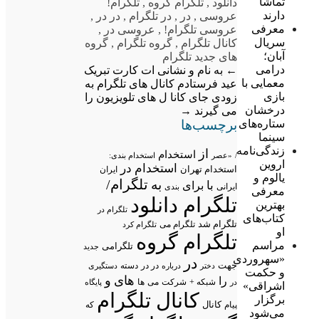
تماشا
دانلود
,
تلگرام گروه
,
تلگرام!
دارند
عروسی
,
در
,
در تلگرام
,
در در
,
معرفی
عروسی تلگرام!
,
عروسی در
,
سریال
کانال تلگرام
,
گروه تلگرام
,
گروه
آبان؛
های جدید تلگرام
درامی
←
به نام و نشانی ات کارت تبریک
معمایی با
عید فرستادم
کانال های تلگرام به
بازی
زودی جای کانا ل های تلویزیون را
درخشان
می گیرند
→
برچسب‌ها
ستاره‌های
سینما
زندگی‌نامه
از
استخدام
/
«عصر
استخدام بندی:
اروین
استخدام در
استخدام تهران
ایران
یالوم و
تلگرام/
به
با
برای
ایرانی
بندی
معرفی
تلگرام دانلود
بهترین
تلگرام در
کتاب‌های
تلگرام شد
تلگرام می
تلگرام کرد
او
تلگرام گروه
مراسم
تلگرامی
جدید
«سهروردی
در
جهت
در در
درباره
دسته
دستگیری
دختر
و حکمت
های
و
را
شبکه +
شرکت
می
در
ها
پایگاه
اشراقی»
کانال تلگرام
برگزار
پیام
کانال
که
می‌شود