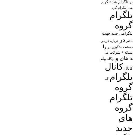
تلگرام شد
تلگرام
در
می
تلگرام کرد
تلگرام
گروه
تلگرامی
جهت
جدید
در
در در
درباره
دختر
را
دسته
دستگیری در
شبکه +
شرکت
می
های
و
پیام
ها
پایگاه
کانال
کانال
تلگرام
که
گروه
تلگرام
گروه
های
جدید