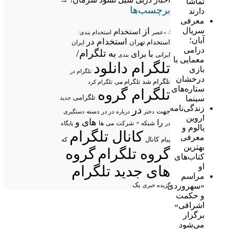
تماشا
برچسب‌ها
دارند
معرفی
از
سریال
استخدام
/
«عصر
استخدام بندی:
آبان؛
استخدام در
استخدام تهران
ایران
درامی
تلگرام/
به
با
برای
ایرانی
بندی
معمایی با
تلگرام دانلود
بازی
تلگرام در
درخشان
تلگرام شد
تلگرام می
تلگرام کرد
ستاره‌های
تلگرام گروه
تلگرامی
سینما
جدید
در
زندگی‌نامه
جهت
در در
درباره
دسته
دستگیری
دختر
اروین
های
و
را
شبکه +
شرکت
می
در
ها
پایگاه
یالوم و
کانال تلگرام
معرفی
پیام
کانال
که
بهترین
گروه تلگرام
گروه
کتاب‌های
او
های جدید تلگرام
مراسم
یک
«سهروردی
گزیده خبری
و حکمت
اشراقی»
برگزار
می‌شود