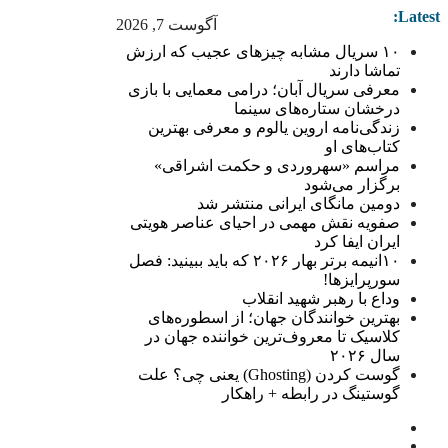
Latest:
آگوست 7, 2026
۱۰ سریال مشابه چیزهای عجیب که ارزش
تماشا دارند
معرفی سریال آبان؛ درامی معمایی با بازی
درخشان ستاره‌های سینما
زندگی‌نامه اروین یالوم و معرفی بهترین
کتاب‌های او
مراسم «سهروردی و حکمت اشراقی»
برگزار می‌شود
دومین مانگای ایرانی منتشر شد
صفویه نقش مهمی در احیای عناصر هویتی
ایران ایفا کرد
۱۰انیمه برتر بهار ۲۰۲۶ که باید ببینید: فصل
سورپرایزها!
وداع با رهبر شهید انقلاب
بهترین خوانندگان جهان؛ از اسطوره‌های
کلاسیک تا معروف‌ترین خواننده جهان در
سال ۲۰۲۶
گوست کردن (Ghosting) یعنی چی؟ علت
گوستینگ در رابطه + راهکار