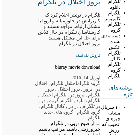
بروز اختلال در تلگرام
تلگرام
دانلود
تلگرام
تلگرام در توئیتر اعلام کرد که
کامپیوتر
کاربرانش در خاورمیانه و اروپا با
تلگرام
مشکل ارتباط مواجه هستند و
گروه
کارشناسان تلگرام در حال تلاش
دسته‌بندی
برای حل این مشکل هستند.
نشده
بروز اختلال در تلگرام
عکس
تلگرام
فروش بک لینک
کانال
تلگرام
bluray movie download
گروه
تلگرام
آوریل 14, 2016
گروه تلگرام
اختلال تلگرام
,
اختلال
نوشته‌های
در
,
بروز
,
بروز اختلال
,
بروز
تازه
تلگرام
,
بروز در
,
تلگرام اختلال
,
تلگرام دانلود
,
تلگرام گروه
,
در
,
در تلگرام
,
در در
,
کانال تلگرام
,
۱۰ سریال
گروه تلگرام
,
گروه های جدید
مشابه
تلگرام
چیزهای
←
از صبح دربی در تلگرام
عجیب که
خبرورزشی باشید
مراقب باشیم
ارزش
اخبار دربی سیل نشود سرمان!
→