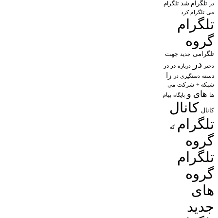
تلگرام شد
تلگرام
در
می
تلگرام کرد
تلگرام
گروه
تلگرامی
جهت
جدید
در
در در
درباره
دختر
را
دسته
دستگیری در
شبکه +
شرکت
می
های
و
پیام
ها
پایگاه
کانال
کانال
تلگرام
که
گروه
تلگرام
گروه
های
جدید