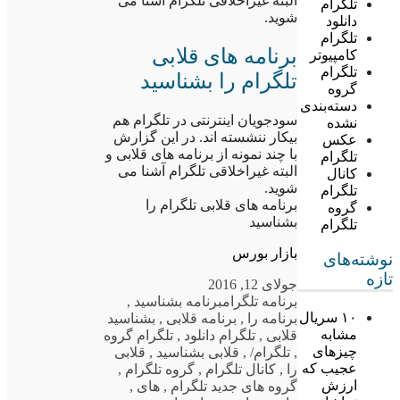
البته غیراخلاقی تلگرام آشنا می
تلگرام
شوید.
دانلود
تلگرام
برنامه های قلابی
کامپیوتر
تلگرام
تلگرام را بشناسید
گروه
دسته‌بندی
سودجویان اینترنتی در تلگرام هم
نشده
بیکار ننشسته اند. در این گزارش
عکس
با چند نمونه از برنامه های قلابی و
تلگرام
البته غیراخلاقی تلگرام آشنا می
کانال
شوید.
تلگرام
برنامه های قلابی تلگرام را
گروه
بشناسید
تلگرام
بازار بورس
نوشته‌های
تازه
جولای 12, 2016
برنامه تلگرام
برنامه بشناسید
,
۱۰ سریال
برنامه را
,
برنامه قلابی
,
بشناسید
مشابه
قلابی
,
تلگرام دانلود
,
تلگرام گروه
چیزهای
,
تلگرام/
,
قلابی بشناسید
,
قلابی
عجیب که
را
,
کانال تلگرام
,
گروه تلگرام
,
ارزش
گروه های جدید تلگرام
,
های
,