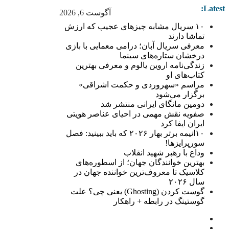
Latest:
آگوست 6, 2026
۱۰ سریال مشابه چیزهای عجیب که ارزش
تماشا دارند
معرفی سریال آبان؛ درامی معمایی با بازی
درخشان ستاره‌های سینما
زندگی‌نامه اروین یالوم و معرفی بهترین
کتاب‌های او
مراسم «سهروردی و حکمت اشراقی»
برگزار می‌شود
دومین مانگای ایرانی منتشر شد
صفویه نقش مهمی در احیای عناصر هویتی
ایران ایفا کرد
۱۰انیمه برتر بهار ۲۰۲۶ که باید ببینید: فصل
سورپرایزها!
وداع با رهبر شهید انقلاب
بهترین خوانندگان جهان؛ از اسطوره‌های
کلاسیک تا معروف‌ترین خواننده جهان در
سال ۲۰۲۶
گوست کردن (Ghosting) یعنی چی؟ علت
گوستینگ در رابطه + راهکار