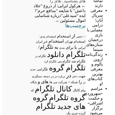
تماشا
های بشناسید
,
های را
دارند
←
هرکول ایرانی: از دروغ “جلاد
معرفی
داعش” تا شایعه “مدافع حرم”!
سریال
ایده “سیدعلی”درباره شناسایی
آبان؛
اموال مسئولین
→
برچسب‌ها
درامی
معمایی با
بازی
از
استخدام
/
«عصر
استخدام بندی:
درخشان
استخدام در
استخدام تهران
ایران
ستاره‌های
تلگرام/
به
با
برای
ایرانی
بندی
سینما
تلگرام دانلود
زندگی‌نامه
تلگرام در
اروین
تلگرام شد
تلگرام می
تلگرام کرد
یالوم و
تلگرام گروه
معرفی
تلگرامی
جدید
بهترین
در
جهت
در در
درباره
دسته
دستگیری
دختر
کتاب‌های
های
و
را
شبکه +
شرکت
می
در
ها
پایگاه
او
کانال تلگرام
مراسم
پیام
کانال
که
«سهروردی
گروه تلگرام
گروه
و حکمت
اشراقی»
های جدید تلگرام
برگزار
می‌شود
یک
گزیده خبری