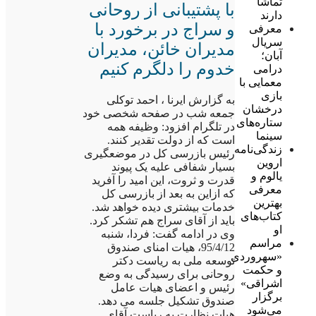
تماشا
با پشتیبانی از روحانی
دارند
و سراج در برخورد با
معرفی
سریال
مدیران خائن، مدیران
آبان؛
خدوم را دلگرم کنیم
درامی
معمایی با
بازی
به گزارش ایرنا ، احمد توکلی
درخشان
جمعه شب در صفحه شخصی خود
ستاره‌های
در تلگرام افزود: وظیفه همه
سینما
است که از دولت تقدیر کنند.
زندگی‌نامه
رئیس بازرسی کل در موضعگیری
اروین
بسیار شفافی علیه یک پیوند
یالوم و
قدرت و ثروت، این امید را آفرید
معرفی
که ازاین به بعد از بازرسی کل
بهترین
خدمات بیشتری دیده خواهد شد.
کتاب‌های
باید از آقای سراج هم تشکر کرد.
او
وی در ادامه گفت: فردا، شنبه
مراسم
95/4/12، هیات امنای صندوق
«سهروردی
توسعه ملی به ریاست دکتر
و حکمت
روحانی برای رسیدگی به وضع
اشراقی»
رئیس و اعضای هیات عامل
برگزار
صندوق تشکیل جلسه می دهد.
می‌شود
هیات نظارت به ریاست آقای