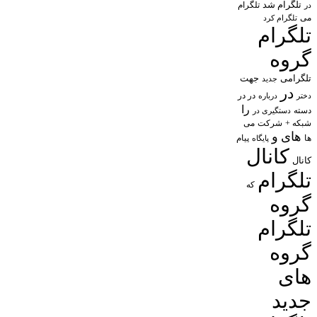
تلگرام شد
تلگرام
در
می
تلگرام کرد
تلگرام
گروه
تلگرامی
جهت
جدید
در
در در
درباره
دختر
را
دسته
دستگیری در
شبکه +
شرکت
می
های
و
پیام
ها
پایگاه
کانال
کانال
تلگرام
که
گروه
تلگرام
گروه
های
جدید