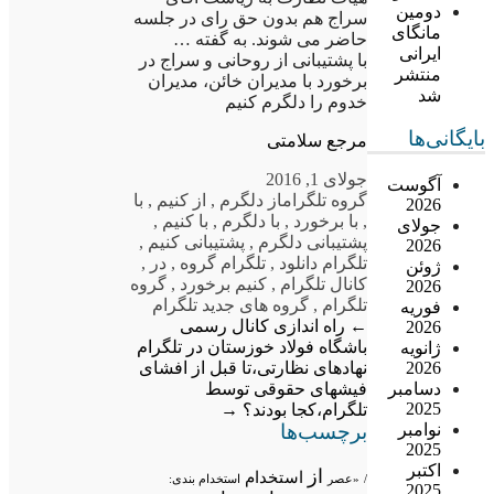
دومین
سراج هم بدون حق رای در جلسه
مانگای
حاضر می شوند. به گفته …
ایرانی
با پشتیبانی از روحانی و سراج در
منتشر
برخورد با مدیران خائن، مدیران
شد
خدوم را دلگرم کنیم
بایگانی‌ها
مرجع سلامتی
جولای 1, 2016
آگوست
گروه تلگرام
از دلگرم
,
از کنیم
,
با
2026
,
با برخورد
,
با دلگرم
,
با کنیم
,
جولای
پشتیبانی دلگرم
,
پشتیبانی کنیم
,
2026
تلگرام دانلود
,
تلگرام گروه
,
در
,
ژوئن
کانال تلگرام
,
کنیم برخورد
,
گروه
2026
تلگرام
,
گروه های جدید تلگرام
فوریه
←
راه اندازی کانال رسمی
2026
باشگاه فولاد خوزستان در تلگرام
ژانویه
نهادهای نظارتی،تا قبل از افشای
2026
فیشهای حقوقی توسط
دسامبر
2025
تلگرام،کجا بودند؟
→
برچسب‌ها
نوامبر
2025
اکتبر
از
استخدام
/
«عصر
استخدام بندی:
2025