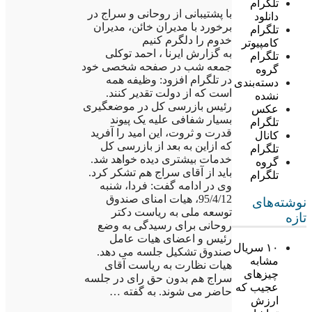
تلگرام
با پشتیبانی از روحانی و سراج در
دانلود
برخورد با مدیران خائن، مدیران
تلگرام
خدوم را دلگرم کنیم
کامپیوتر
به گزارش ایرنا ، احمد توکلی
تلگرام
جمعه شب در صفحه شخصی خود
گروه
در تلگرام افزود: وظیفه همه
دسته‌بندی
است که از دولت تقدیر کنند.
نشده
رئیس بازرسی کل در موضعگیری
عکس
بسیار شفافی علیه یک پیوند
تلگرام
قدرت و ثروت، این امید را آفرید
کانال
که ازاین به بعد از بازرسی کل
تلگرام
خدمات بیشتری دیده خواهد شد.
گروه
باید از آقای سراج هم تشکر کرد.
تلگرام
وی در ادامه گفت: فردا، شنبه
95/4/12، هیات امنای صندوق
نوشته‌های
توسعه ملی به ریاست دکتر
تازه
روحانی برای رسیدگی به وضع
رئیس و اعضای هیات عامل
۱۰ سریال
صندوق تشکیل جلسه می دهد.
مشابه
هیات نظارت به ریاست آقای
چیزهای
سراج هم بدون حق رای در جلسه
عجیب که
حاضر می شوند. به گفته …
ارزش