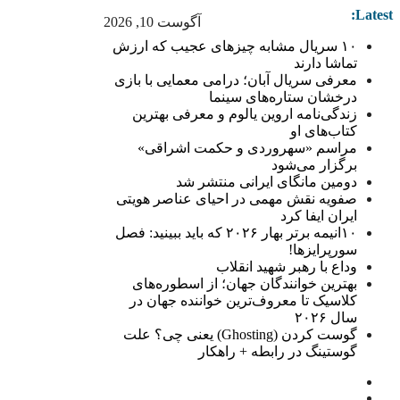
Latest:
آگوست 10, 2026
۱۰ سریال مشابه چیزهای عجیب که ارزش
تماشا دارند
معرفی سریال آبان؛ درامی معمایی با بازی
درخشان ستاره‌های سینما
زندگی‌نامه اروین یالوم و معرفی بهترین
کتاب‌های او
مراسم «سهروردی و حکمت اشراقی»
برگزار می‌شود
دومین مانگای ایرانی منتشر شد
صفویه نقش مهمی در احیای عناصر هویتی
ایران ایفا کرد
۱۰انیمه برتر بهار ۲۰۲۶ که باید ببینید: فصل
سورپرایزها!
وداع با رهبر شهید انقلاب
بهترین خوانندگان جهان؛ از اسطوره‌های
کلاسیک تا معروف‌ترین خواننده جهان در
سال ۲۰۲۶
گوست کردن (Ghosting) یعنی چی؟ علت
گوستینگ در رابطه + راهکار