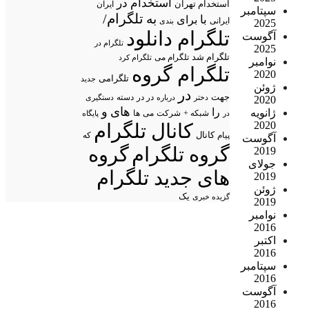
استخدام در
استخدام تهران
ایران
سپتامبر
تلگرام/
به
با
برای
ایرانی
بندی
2025
تلگرام دانلود
آگوست
تلگرام در
2025
تلگرام شد
تلگرام می
تلگرام کرد
نوامبر
تلگرام گروه
2020
تلگرامی
جدید
ژوئن
در
جهت
در در
درباره
دسته
دستگیری
2020
دختر
های
و
را
ژانویه
شبکه +
شرکت
می
در
ها
پایگاه
2020
کانال تلگرام
پیام
کانال
که
آگوست
گروه تلگرام
گروه
2019
جولای
های جدید تلگرام
2019
ژوئن
یک
گزیده خبری
2019
نوامبر
2016
اکتبر
2016
سپتامبر
2016
آگوست
2016