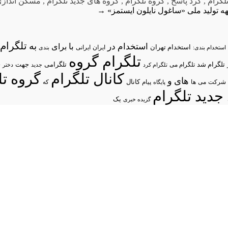
تلگرام
,
کرد پاسخ
,
گروه تلگرام
,
گروه های جدید تلگرام
,
مسکن انداز
 تولید ملی
«ساغول نایلون ایستمز»
→
تلگرام/
به
استخدام در
با
برای
استخدام تهران
ایران
استخدام بندی:
ایرانی
بندی
تلگرام گروه
د
تلگرام شد
تلگرامی
تلگرام می
جهت
تلگرام کرد
جدید
دختر
کانال تلگرام
گروه تل
های
و
شرکت
می
پیام
کانال
ها
پایگاه
که
جدید تلگرام
یک
گزیده خبری