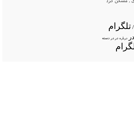
ی
,
مسکن کرد
تلگرام
ر
در در
درباره
دسته
گرام