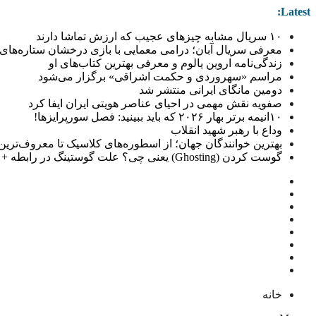
Latest:
۱۰ سریال مشابه چیزهای عجیب که ارزش تماشا دارند
معرفی سریال آبان؛ درامی معمایی با بازی درخشان ستاره‌های 
زندگی‌نامه اروین یالوم و معرفی بهترین کتاب‌های او
مراسم «سهروردی و حکمت اشراقی» برگزار می‌شود
دومین مانگای ایرانی منتشر شد
صفویه نقش مهمی در احیای عناصر هویتی ایران ایفا کرد
۱۰انیمه برتر بهار ۲۰۲۶ که باید ببینید: فصل سورپرایزها!
وداع با رهبر شهید انقلاب
بهترین خوانندگان جهان؛ از اسطوره‌های کلاسیک تا معروف‌ترین خو
گوست کردن (Ghosting) یعنی چی؟ علت گوستینگ در رابطه + راهکار
خانه