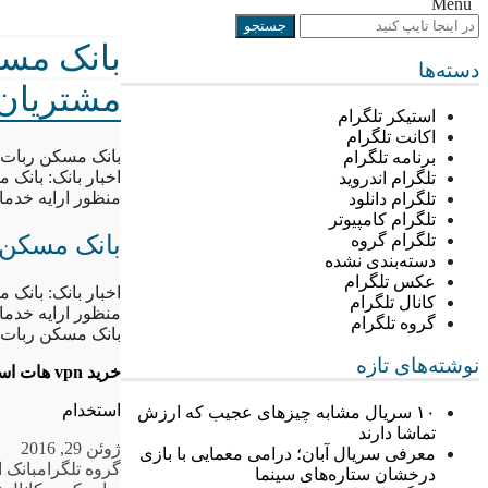
Menu
بانک مسک
دسته‌ها
مشتریان 
استیکر تلگرام
اکانت تلگرام
بانک مسکن ربات تل
برنامه تلگرام
اخبار بانک: بانک 
تلگرام اندروید
منظور ارایه خدمات
تلگرام دانلود
تلگرام کامپیوتر
بانک مسکن ر
تلگرام گروه
دسته‌بندی نشده
عکس تلگرام
اخبار بانک: بانک 
کانال تلگرام
منظور ارایه خدمات
گروه تلگرام
بانک مسکن ربات تل
نوشته‌های تازه
خرید vpn هات اسپات شیلد
استخدام
۱۰ سریال مشابه چیزهای عجیب که ارزش
تماشا دارند
ژوئن 29, 2016
معرفی سریال آبان؛ درامی معمایی با بازی
گروه تلگرام
بانک ا
درخشان ستاره‌های سینما