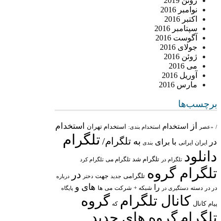
ژوئن 2019
نوامبر 2016
اکتبر 2016
سپتامبر 2016
آگوست 2016
جولای 2016
ژوئن 2016
می 2016
آوریل 2016
مارس 2016
برچسب‌ها
از
استخدام
استخدام
استخدام تهران
/
«عصر
استخدام بندی:
تلگرام
تلگرام/
به
در
با
برای
ایران
ایرانی
بندی
دانلود
تلگرام شد
تلگرام می
تلگرام در
تلگرام کرد
تلگرام گروه
در
تلگرامی
جهت
جدید
درباره
دختر
های
و
را
در در
شبکه +
شرکت
می
دسته
دستگیری در
ها
پایگاه
کانال تلگرام
گروه
پیام
کانال
که
تلگرام
گروه های جدید