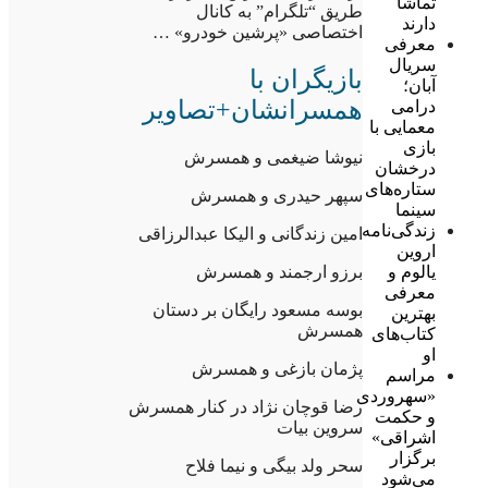
تماشا
طریق “تلگرام” به کانال
دارند
اختصاصی «پرشین خودرو» …
معرفی
سریال
بازیگران با
آبان؛
همسرانشان+تصاویر
درامی
معمایی با
بازی
نیوشا ضیغمی و همسرش
درخشان
ستاره‌های
سپهر حیدری و همسرش
سینما
زندگی‌نامه
امین زندگانی و الیکا عبدالرزاقی
اروین
برزو ارجمند و همسرش
یالوم و
معرفی
بوسه مسعود رایگان بر دستان
بهترین
همسرش
کتاب‌های
او
پژمان بازغی و همسرش
مراسم
«سهروردی
رضا قوچان نژاد در کنار همسرش
و حکمت
سروین بیات
اشراقی»
برگزار
سحر ولد بیگی و نیما فلاح
می‌شود