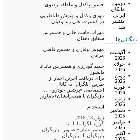
دومین
حسین پاکدل و عاطفه رضوی
مانگای
ایرانی
مهدی پاکدل و بهنوش طباطبایی
منتشر
در کنسرت علی زند وکیلی
شد
مهراب قاسم خانی و همسرش
شقایق دهقان
بایگانی‌ها
مهوش وقاری و محسن قاضی
آگوست
مرادی
2026
جولای
حمید گودرزی و همسرش ماندانا
2026
دانشور
ژوئن
برای دریافت آخرین اخبار از
2026
طریق “تلگرام” به کانال
فوریه
اختصاصی «پرشین خودرو» …
2026
بازیگران با همسرانشان+تصاویر
ژانویه
2026
استخدام
دسامبر
2025
ژوئن 18, 2016
نوامبر
گروه تلگرام
با با
,
با
2025
همسرانشان+تصاویر
,
بازیگران
,
اکتبر
بازیگران با
,
بازیگران
2025