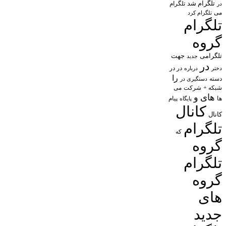
تلگرام شد
تلگرام
در
می
تلگرام کرد
تلگرام
گروه
تلگرامی
جهت
جدید
در
در در
درباره
دختر
را
دسته
دستگیری در
شبکه +
شرکت
می
های
و
پیام
ها
پایگاه
کانال
کانال
تلگرام
که
گروه
تلگرام
گروه
های
جدید