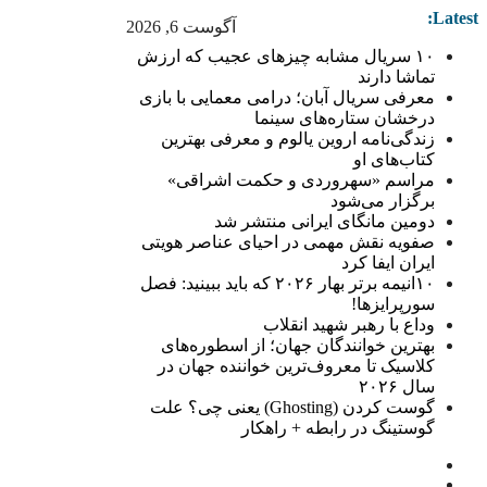
Latest:
آگوست 6, 2026
۱۰ سریال مشابه چیزهای عجیب که ارزش
تماشا دارند
معرفی سریال آبان؛ درامی معمایی با بازی
درخشان ستاره‌های سینما
زندگی‌نامه اروین یالوم و معرفی بهترین
کتاب‌های او
مراسم «سهروردی و حکمت اشراقی»
برگزار می‌شود
دومین مانگای ایرانی منتشر شد
صفویه نقش مهمی در احیای عناصر هویتی
ایران ایفا کرد
۱۰انیمه برتر بهار ۲۰۲۶ که باید ببینید: فصل
سورپرایزها!
وداع با رهبر شهید انقلاب
بهترین خوانندگان جهان؛ از اسطوره‌های
کلاسیک تا معروف‌ترین خواننده جهان در
سال ۲۰۲۶
گوست کردن (Ghosting) یعنی چی؟ علت
گوستینگ در رابطه + راهکار