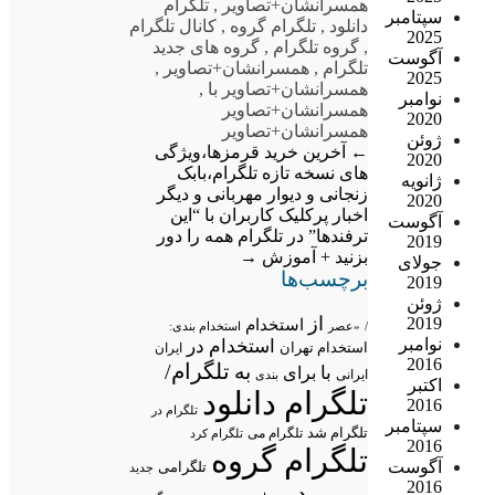
همسرانشان+تصاویر
,
تلگرام
سپتامبر
دانلود
,
تلگرام گروه
,
کانال تلگرام
2025
,
گروه تلگرام
,
گروه های جدید
آگوست
تلگرام
,
همسرانشان+تصاویر
,
2025
همسرانشان+تصاویر با
,
نوامبر
همسرانشان+تصاویر
2020
همسرانشان+تصاویر
ژوئن
←
آخرین خرید قرمزها،ویژگی
2020
های نسخه تازه تلگرام،بابک
ژانویه
زنجانی و دیوار مهربانی و دیگر
2020
اخبار پرکلیک کاربران
با “این
آگوست
ترفندها” در تلگرام همه را دور
2019
بزنید + آموزش
→
جولای
برچسب‌ها
2019
ژوئن
از
2019
استخدام
/
«عصر
استخدام بندی:
نوامبر
استخدام در
استخدام تهران
ایران
2016
تلگرام/
به
با
برای
ایرانی
بندی
اکتبر
تلگرام دانلود
2016
تلگرام در
سپتامبر
تلگرام شد
تلگرام می
تلگرام کرد
2016
تلگرام گروه
آگوست
تلگرامی
جدید
2016
در