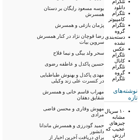
تلگرام
دانلود
بوسه مسعود رایگان بر دستان
تلگرام
همسرش
کامپیوتر
پژمان بازغی و همسرش
تلگرام
گروه
رضا قوچان نژاد در کنار همسرش
دسته‌بندی
سروین بیات
نشده
عکس
سحر ولد بیگی و نیما فلاح
تلگرام
کانال
حسین پاکدل و عاطفه رضوی
تلگرام
گروه
مهدی پاکدل و بهنوش طباطبایی
تلگرام
در کنسرت علی زند وکیلی
نوشته‌های
مهراب قاسم خانی و همسرش
تازه
شقایق دهقان
مهوش وقاری و محسن قاضی
۱۰ سریال
مرادی
مشابه
چیزهای
حمید گودرزی و همسرش ماندانا
عجیب که
دانشور
ارزش
برای دریافت آخرین اخبار از