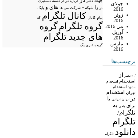
جهت
در در
درباره
دسته
دستگیری
دختر
جولای
های
و
را
شبکه +
شرکت
می
در
ها
پایگاه
2016
کانال تلگرام
ژوئن
پیام
کانال
که
2016
گروه تلگرام
گروه
می 2016
آوریل
های جدید تلگرام
2016
مارس
یک
گزیده خبری
2016
برچسب‌ها
از
/
«عصر
استخدام
استخدام
استخدام
بندی:
استخدام
تهران
در
با
ایران
ایرانی
به
برای
بندی
تلگرام/
تلگرام
دانلود
تلگرام