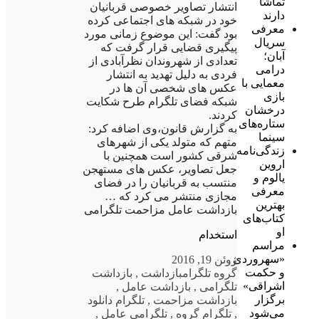
تماشا
انتشار تصاویر خصوصی قربانیان
دارند
خود در شبکه های اجتماعی کرده
معرفی
بود گفت: این موضوع زمانی مورد
سریال
پیگیری قضایی قرار گرفت که
آبان؛
تعدادی از شهروندان نظرآبادی از
درامی
فردی به دلیل تهدید به انتشار
معمایی با
عکس های شخصی آن ها در
بازی
شبکه فضای تلگرام طرح شکایت
درخشان
کردند.
ستاره‌های
به گزارش قانون،وی اضافه کرد:
سینما
متهم که متولد یکی از شهرهای
زندگی‌نامه
شرقی کشور است همچنین با
اروین
جعل تصاویر، عکس های مستهجن
یالوم و
منتسب به قربانیان را در فضای
معرفی
مجازی منتشر می کرد که …
بهترین
بازداشت عامل مزاحمت تلگرامی
کتاب‌های
او
استخدام
مراسم
«سهروردی
ژوئن 19, 2016
و حکمت
گروه تلگرام
بازداشت
,
بازداشت
اشراقی»
تلگرامی
,
بازداشت عامل
,
برگزار
بازداشت مزاحمت
,
تلگرام دانلود
می‌شود
,
تلگرام گروه
,
تلگرامی عامل
,