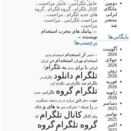
دومین
عامل تلگرامی
,
عامل مزاحمت
,
مانگای
کانال تلگرام
,
گروه تلگرام
,
گروه
ایرانی
های جدید تلگرام
,
مزاحمت
,
منتشر
مزاحمت تلگرامی
,
مزاحمت
شد
مزاحمت
←
پیامک های مخرب
استخدام
بایگانی‌ها
نویسنده
→
برچسب‌ها
آگوست
از
2026
استخدام
/
«عصر
استخدام بندی:
جولای
استخدام در
استخدام تهران
ایران
2026
تلگرام/
به
با
برای
ایرانی
بندی
ژوئن
تلگرام دانلود
2026
تلگرام در
فوریه
تلگرام شد
تلگرام می
تلگرام کرد
2026
تلگرام گروه
ژانویه
تلگرامی
جدید
2026
در
جهت
در در
درباره
دسته
دستگیری
دختر
دسامبر
های
و
را
شبکه +
شرکت
می
در
ها
پایگاه
2025
کانال تلگرام
نوامبر
پیام
کانال
که
2025
گروه تلگرام
گروه
اکتبر
2025