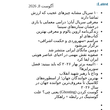
Latest:
آگوست 8, 2026
۱۰ سریال مشابه چیزهای عجیب که ارزش
تماشا دارند
معرفی سریال آبان؛ درامی معمایی با بازی
درخشان ستاره‌های سینما
زندگی‌نامه اروین یالوم و معرفی بهترین
کتاب‌های او
مراسم «سهروردی و حکمت اشراقی»
برگزار می‌شود
دومین مانگای ایرانی منتشر شد
صفویه نقش مهمی در احیای عناصر هویتی
ایران ایفا کرد
۱۰انیمه برتر بهار ۲۰۲۶ که باید ببینید: فصل
سورپرایزها!
وداع با رهبر شهید انقلاب
بهترین خوانندگان جهان؛ از اسطوره‌های
کلاسیک تا معروف‌ترین خواننده جهان در
سال ۲۰۲۶
گوست کردن (Ghosting) یعنی چی؟ علت
گوستینگ در رابطه + راهکار