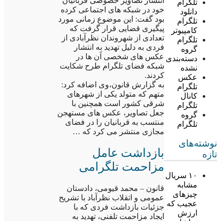
انتشار تصاویر خصوصی قربانیان
تلگرام
خود در شبکه های اجتماعی کرده
دانلود
بود گفت: این موضوع زمانی مورد
تلگرام
پیگیری قضایی قرار گرفت که
کامپیوتر
تعدادی از شهروندان نظرآبادی از
تلگرام
فردی به دلیل تهدید به انتشار
گروه
عکس های شخصی آن ها در
دسته‌بندی
شبکه فضای تلگرام طرح شکایت
نشده
کردند.
عکس
به گزارش قانون،وی اضافه کرد:
تلگرام
متهم که متولد یکی از شهرهای
کانال
شرقی کشور است همچنین با
تلگرام
جعل تصاویر، عکس های مستهجن
گروه
منتسب به قربانیان را در فضای
تلگرام
مجازی منتشر می کرد که …
نوشته‌های
بازداشت عامل
تازه
مزاحمت تلگرامی
۱۰ سریال
مشابه
قانون – محمد قیومی، دادستان
چیزهای
عمومی و اتقلاب نظرآباد با تشریح
عجیب که
جزئیات بازداشت فردی که با
ارزش
ایجاد مزاحمت تلفنی، تهدید به