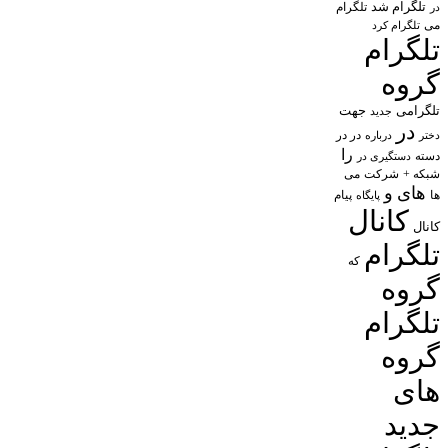
تلگرام شد
تلگرام
در
می
تلگرام کرد
تلگرام
گروه
تلگرامی
جهت
جدید
در
در در
درباره
دختر
را
دسته
دستگیری در
شبکه +
شرکت
می
های
و
پیام
ها
پایگاه
کانال
کانال
تلگرام
که
گروه
تلگرام
گروه
های
جدید