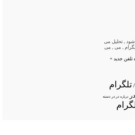
شود
,
تحلیل می
گرام
,
می
,
می
 تلفن جدید +
تلگرام
ر
در در
درباره
دسته
گرام