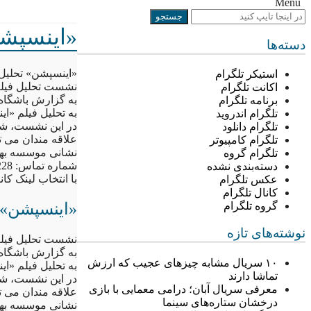
Menu
«اینسپش
دسته‌ها
«اینسپشن» تحلیل
استیکر تلگرام
نشست تحلیل فیلم
اکانت تلگرام
به گزارش باشگاه
برنامه تلگرام
به تحلیل فیلم «
تلگرام اندروید
در این نشست، شه
تلگرام دانلود
علاقه مندان می توانند پنجشنبه 10 تیر 1395، از
تلگرام کامپیوتر
نشانی موسسه بهارا
تلگرام گروه
شماره تماس: 88892228 و 88944906
دسته‌بندی نشده
با انتخاب لینک ک
عکس تلگرام
کانال تلگرام
«اینسپشن» 
گروه تلگرام
نوشته‌های تازه
نشست تحلیل فیلم
به گزارش باشگاه
۱۰ سریال مشابه چیزهای عجیب که ارزش
به تحلیل فیلم «
تماشا دارند
در این نشست، شه
معرفی سریال آبان؛ درامی معمایی با بازی
علاقه مندان می توانند پنجشنبه 10 تیر 1395، از
درخشان ستاره‌های سینما
نشانی موسسه بهارا