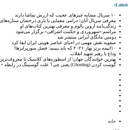
Latest:
۱۰ سریال مشابه چیزهای عجیب که ارزش تماشا دارند
معرفی سریال آبان؛ درامی معمایی با بازی درخشان ستاره‌های 
زندگی‌نامه اروین یالوم و معرفی بهترین کتاب‌های او
مراسم «سهروردی و حکمت اشراقی» برگزار می‌شود
دومین مانگای ایرانی منتشر شد
صفویه نقش مهمی در احیای عناصر هویتی ایران ایفا کرد
۱۰انیمه برتر بهار ۲۰۲۶ که باید ببینید: فصل سورپرایزها!
وداع با رهبر شهید انقلاب
بهترین خوانندگان جهان؛ از اسطوره‌های کلاسیک تا معروف‌ترین خو
گوست کردن (Ghosting) یعنی چی؟ علت گوستینگ در رابطه + راهکار
خانه