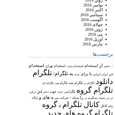
ژوئن 2019
نوامبر 2016
اکتبر 2016
سپتامبر 2016
آگوست 2016
جولای 2016
ژوئن 2016
می 2016
آوریل 2016
مارس 2016
برچسب‌ها
از
استخدام
استخدام
استخدام تهران
/
«عصر
استخدام بندی:
تلگرام
تلگرام/
به
در
با
برای
ایران
ایرانی
بندی
دانلود
تلگرام شد
تلگرام می
تلگرام در
تلگرام کرد
تلگرام گروه
در
تلگرامی
جهت
جدید
درباره
دختر
های
و
را
در در
شبکه +
شرکت
می
دسته
دستگیری در
ها
پایگاه
کانال تلگرام
گروه
پیام
کانال
که
تلگرام
گروه های جدید