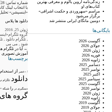
زندگی‌نامه اروین یالوم و معرفی بهترین
شماره تماس: 88892228 و 88944906
کتاب‌های او
با انتخاب لینک ک
مراسم «سهروردی و حکمت اشراقی»
«اینسپشن» تحلیل
برگزار می‌شود
دومین مانگای ایرانی منتشر شد
دانلود ها پلاس
ژوئن 25, 2016
بایگانی‌ها
گروه تلگرام
«اینس
,
تلگرام دانلود
,
تل
آگوست 2026
شود
,
می می
جولای 2026
←
آیا در تلگرام ه
ژوئن 2026
آموزش تصویری
→
فوریه 2026
برچسب‌ها
ژانویه 2026
دسامبر 2025
نوامبر 2025
از
استخدام
/
«عصر
اکتبر 2025
دانلود
سپتامبر 2025
تلگرام در
آگوست 2025
را
نوامبر 2020
شبکه +
دستگیری در
ژوئن 2020
گروه های 
ژانویه 2020
آگوست 2019
جولای 2019