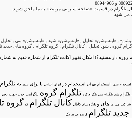
انال تلگرام در قسمت «صفحه اینترنتی مرتبط» به ما ملحق شوید.
 می شود
پشن»
,
«اینسپشن» تحلیل
,
«اینسپشن» شود
,
«اینسپشن» می
,
تحلیل 
گرام گروه
,
شود تحلیل
,
کانال تلگرام
,
گروه تلگرام
,
گروه های جدید تل
م روزه دار هستید؟!
امکان تغییر اکانت تلگرام از شماره قدیم به شماره
تلگرام/
به
استخدام در
با
برای
استخدام تهران
ایران
استخدام بندی:
ایرانی
بندی
تلگرام گروه
د
تلگرام شد
تلگرامی
تلگرام می
جهت
تلگرام کرد
جدید
دختر
کانال تلگرام
گروه تل
های
و
شرکت
می
پیام
کانال
ها
پایگاه
که
جدید تلگرام
یک
گزیده خبری