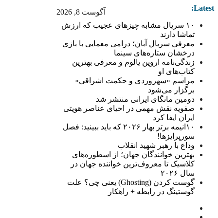
Latest:
آگوست 8, 2026
۱۰ سریال مشابه چیزهای عجیب که ارزش
تماشا دارند
معرفی سریال آبان؛ درامی معمایی با بازی
درخشان ستاره‌های سینما
زندگی‌نامه اروین یالوم و معرفی بهترین
کتاب‌های او
مراسم «سهروردی و حکمت اشراقی»
برگزار می‌شود
دومین مانگای ایرانی منتشر شد
صفویه نقش مهمی در احیای عناصر هویتی
ایران ایفا کرد
۱۰انیمه برتر بهار ۲۰۲۶ که باید ببینید: فصل
سورپرایزها!
وداع با رهبر شهید انقلاب
بهترین خوانندگان جهان؛ از اسطوره‌های
کلاسیک تا معروف‌ترین خواننده جهان در
سال ۲۰۲۶
گوست کردن (Ghosting) یعنی چی؟ علت
گوستینگ در رابطه + راهکار