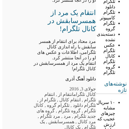
او را در آنجا منتشر کرد.
تلگرام
دانلود
انتقام یک مرد از
تلگرام
کامپیوتر
همسرسابقش در
تلگرام
کانال تلگرام!
گروه
دسته‌بندی
نشده
مرد معتاد برای انتقام از همسر
عکس
سابقش با راه اندازی کانال
تلگرام
تلگرامی، اطلاعات و عکس های
کانال
او را در آنجا منتشر کرد.
تلگرام
انتقام یک مرد از همسرسابقش در
گروه
کانال تلگرام!
تلگرام
دانلود آهنگ آذری
نوشته‌های
جولای 3, 2016
تازه
کانال تلگرام
انتقام از
,
انتقام
تلگرام
,
انتقام کانال
,
تلگرام از
,
۱۰ سریال
تلگرام دانلود
,
تلگرام گروه
,
کانال
مشابه
تلگرام
,
گروه تلگرام
,
گروه های
چیزهای
جدید تلگرام
,
مرد
,
مرد تلگرام
,
عجیب که
مرد کانال
,
همسرسابقش
,
یک
ارزش
تلگرام
,
یک کانال