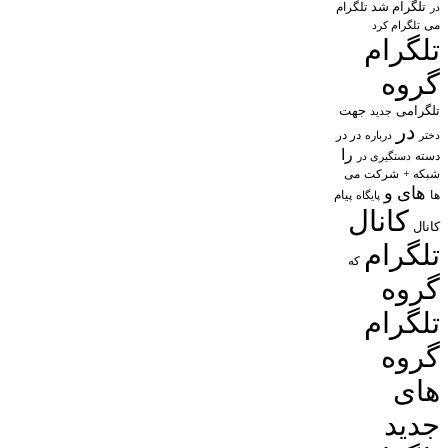
تلگرام شد
تلگرام
در
می
تلگرام کرد
تلگرام
گروه
تلگرامی
جهت
جدید
در
در در
درباره
دختر
را
دسته
دستگیری در
شبکه +
شرکت
می
های
و
پیام
ها
پایگاه
کانال
کانال
تلگرام
که
گروه
تلگرام
گروه
های
جدید