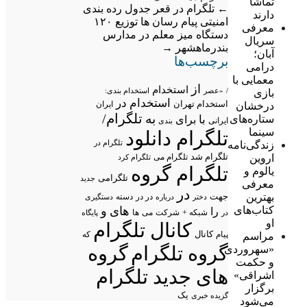
تماشا
←
تلگرام در قعر جدول رده بندی
دارند
امنیتی پیام رسان ها
توزیع ۱۲۰
معرفی
دستگاه میز معلم در مدارس
سریال
بندرماهشهر
→
آبان؛
برچسب‌ها
درامی
معمایی با
از
استخدام
/
«عصر
استخدام بندی:
بازی
استخدام در
استخدام تهران
ایران
درخشان
تلگرام/
به
ستاره‌های
با
برای
ایرانی
بندی
سینما
تلگرام دانلود
تلگرام در
زندگی‌نامه
تلگرام شد
اروین
تلگرام می
تلگرام کرد
تلگرام گروه
یالوم و
تلگرامی
جدید
معرفی
در
بهترین
جهت
در در
درباره
دسته
دستگیری
دختر
کتاب‌های
های
و
را
شبکه +
شرکت
می
در
ها
پایگاه
او
کانال تلگرام
پیام
کانال
مراسم
که
گروه تلگرام
گروه
«سهروردی
و حکمت
های جدید تلگرام
اشراقی»
برگزار
یک
گزیده خبری
می‌شود