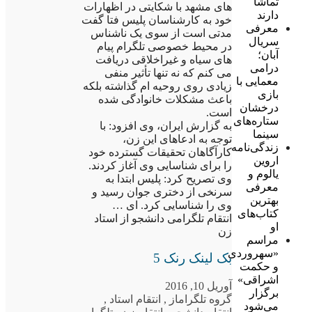
تماشا
های مشهد با شکایتی در اظهارات
دارند
خود به کارشناسان پلیس فتا گفت
معرفی
مدتی است از سوی یک ناشناس
سریال
در محیط خصوصی تلگرام پیام
آبان؛
های سیاه و غیراخلاقی دریافت
درامی
می کنم که نه تنها تأثیر منفی
معمایی با
زیادی روی روحیه ام گذاشته بلکه
بازی
باعث مشکلات خانوادگی شده
درخشان
است.
ستاره‌های
به گزارش ایران، وی افزود: با
سینما
توجه به ادعاهای این زن،
زندگی‌نامه
کارآگاهان تحقیقات گسترده خود
اروین
را برای شناسایی وی آغاز کردند.
یالوم و
وی تصریح کرد: پلیس ابتدا به
معرفی
سرنخی از دختری جوان رسید و
بهترین
وی را شناسایی کرد. ای …
کتاب‌های
انتقام تلگرامی دانشجو از استاد
او
زن
مراسم
«سهروردی
بک لینک رنک 5
و حکمت
اشراقی»
آوریل 10, 2016
برگزار
گروه تلگرام
از
,
انتقام استاد
,
می‌شود