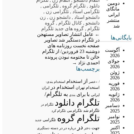
انتقام دانشجو
,
انتقام زن
,
تلگرام
دومین
دانلود
,
تلگرام گروه
,
تلگرامی
,
مانگای
تلگرامی استاد
,
تلگرامی زن
,
ایرانی
دانشجو استاد
,
دانشجو زن
,
زن
منتشر
دانشجو
,
کانال تلگرام
,
گروه
شد
تلگرام
,
گروه های جدید تلگرام
←
عامل انتشار تصاویر مستهجن
بایگانی‌ها
در تلگرام دستگیر شد
تصاویر
صفحه نخست روزنامه های
آگوست
دوشنبه 23 فروردین/ از تلگرام
2026
خائن تا مختومه نبودن پرونده
جولای
احمدی نژاد
→
2026
برچسب‌ها
ژوئن
2026
از
استخدام
/
«عصر
استخدام بندی:
فوریه
استخدام در
استخدام تهران
ایران
2026
تلگرام/
به
با
برای
ژانویه
ایرانی
بندی
2026
تلگرام دانلود
تلگرام در
دسامبر
تلگرام شد
2025
تلگرام می
تلگرام کرد
تلگرام گروه
نوامبر
تلگرامی
جدید
2025
در
اکتبر
جهت
در در
درباره
دسته
دستگیری
دختر
2025