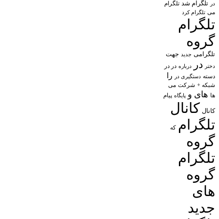
تلگرام شد
تلگرام
در
می
تلگرام کرد
تلگرام
گروه
تلگرامی
جهت
جدید
در
در در
درباره
دختر
را
دسته
دستگیری در
شبکه +
شرکت
می
های
و
پیام
ها
پایگاه
کانال
کانال
تلگرام
که
گروه
تلگرام
گروه
های
جدید