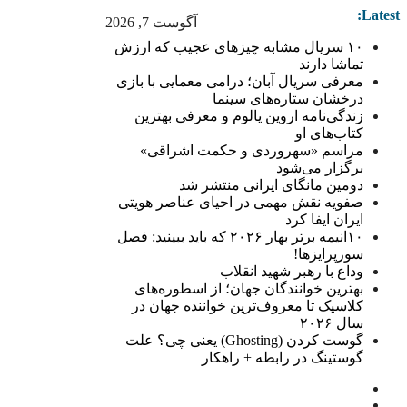
Latest:
آگوست 7, 2026
۱۰ سریال مشابه چیزهای عجیب که ارزش
تماشا دارند
معرفی سریال آبان؛ درامی معمایی با بازی
درخشان ستاره‌های سینما
زندگی‌نامه اروین یالوم و معرفی بهترین
کتاب‌های او
مراسم «سهروردی و حکمت اشراقی»
برگزار می‌شود
دومین مانگای ایرانی منتشر شد
صفویه نقش مهمی در احیای عناصر هویتی
ایران ایفا کرد
۱۰انیمه برتر بهار ۲۰۲۶ که باید ببینید: فصل
سورپرایزها!
وداع با رهبر شهید انقلاب
بهترین خوانندگان جهان؛ از اسطوره‌های
کلاسیک تا معروف‌ترین خواننده جهان در
سال ۲۰۲۶
گوست کردن (Ghosting) یعنی چی؟ علت
گوستینگ در رابطه + راهکار