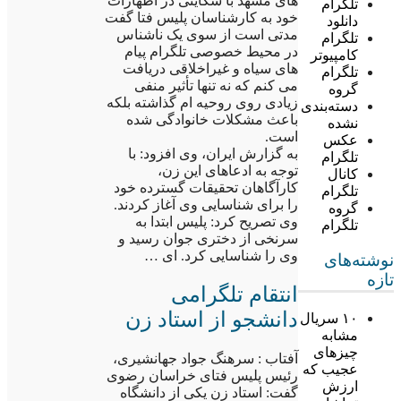
های مشهد با شکایتی در اظهارات
تلگرام
خود به کارشناسان پلیس فتا گفت
دانلود
مدتی است از سوی یک ناشناس
تلگرام
در محیط خصوصی تلگرام پیام
کامپیوتر
های سیاه و غیراخلاقی دریافت
تلگرام
می کنم که نه تنها تأثیر منفی
گروه
زیادی روی روحیه ام گذاشته بلکه
دسته‌بندی
باعث مشکلات خانوادگی شده
نشده
است.
عکس
به گزارش ایران، وی افزود: با
تلگرام
توجه به ادعاهای این زن،
کانال
کارآگاهان تحقیقات گسترده خود
تلگرام
را برای شناسایی وی آغاز کردند.
گروه
وی تصریح کرد: پلیس ابتدا به
تلگرام
سرنخی از دختری جوان رسید و
وی را شناسایی کرد. ای …
نوشته‌های
تازه
انتقام تلگرامی
دانشجو از استاد زن
۱۰ سریال
مشابه
چیزهای
آفتاب : سرهنگ جواد جهانشیری،
عجیب که
رئیس پلیس فتای خراسان رضوی
ارزش
گفت: استاد زن یکی از دانشگاه