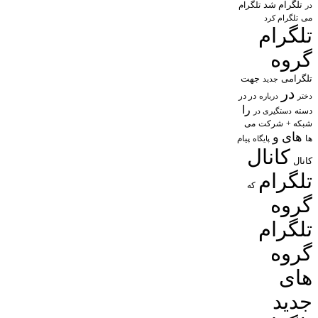
تلگرام شد
تلگرام
در
می
تلگرام کرد
تلگرام
گروه
تلگرامی
جهت
جدید
در
در در
درباره
دختر
را
دسته
دستگیری در
شبکه +
شرکت
می
های
و
پیام
ها
پایگاه
کانال
کانال
تلگرام
که
گروه
تلگرام
گروه
های
جدید