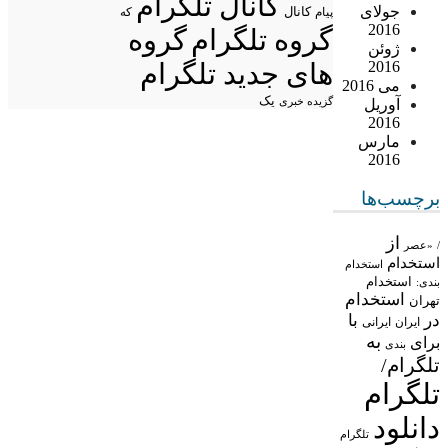
کانال تلگرام
جولای
پیام
کانال
که
2016
گروه تلگرام
گروه
ژوئن
2016
های جدید تلگرام
می 2016
یک
گزیده خبری
آوریل
2016
مارس
2016
برچسب‌ها
از
/
«عصر
استخدام
استخدام
استخدام
بندی:
استخدام
تهران
در
با
ایران
ایرانی
به
برای
بندی
تلگرام/
تلگرام
دانلود
تلگرام