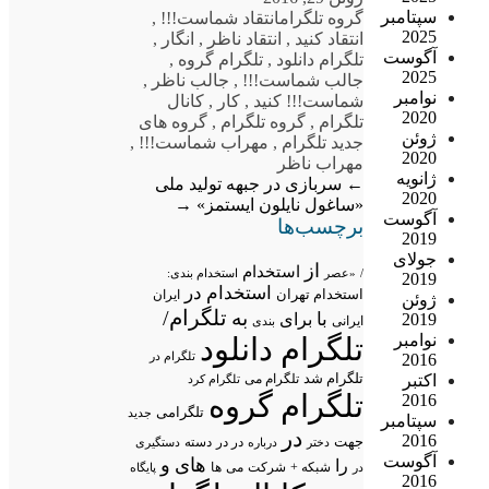
سپتامبر
گروه تلگرام
انتقاد شماست!!!
,
2025
انتقاد کنید
,
انتقاد ناظر
,
انگار
,
آگوست
تلگرام دانلود
,
تلگرام گروه
,
2025
جالب شماست!!!
,
جالب ناظر
,
نوامبر
شماست!!! کنید
,
کار
,
کانال
2020
تلگرام
,
گروه تلگرام
,
گروه های
ژوئن
جدید تلگرام
,
مهراب شماست!!!
,
2020
مهراب ناظر
ژانویه
←
سربازی در جبهه تولید ملی
2020
«ساغول نایلون ایستمز»
→
آگوست
برچسب‌ها
2019
جولای
از
استخدام
/
«عصر
استخدام بندی:
2019
استخدام در
استخدام تهران
ایران
ژوئن
تلگرام/
به
با
2019
برای
ایرانی
بندی
نوامبر
تلگرام دانلود
تلگرام در
2016
تلگرام شد
اکتبر
تلگرام می
تلگرام کرد
تلگرام گروه
2016
تلگرامی
جدید
سپتامبر
در
2016
جهت
در در
درباره
دسته
دستگیری
دختر
آگوست
های
و
را
شبکه +
شرکت
می
در
ها
پایگاه
2016