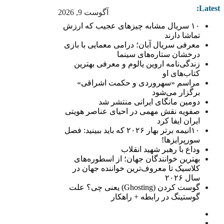
Latest:
آگوست 9, 2026
۱۰ سریال مشابه چیزهای عجیب که ارزش
تماشا دارند
معرفی سریال آبان؛ درامی معمایی با بازی
درخشان ستاره‌های سینما
زندگی‌نامه اروین یالوم و معرفی بهترین
کتاب‌های او
مراسم «سهروردی و حکمت اشراقی»
برگزار می‌شود
دومین مانگای ایرانی منتشر شد
صفویه نقش مهمی در احیای عناصر هویتی
ایران ایفا کرد
۱۰انیمه برتر بهار ۲۰۲۶ که باید ببینید: فصل
سورپرایزها!
وداع با رهبر شهید انقلاب
بهترین خوانندگان جهان؛ از اسطوره‌های
کلاسیک تا معروف‌ترین خواننده جهان در
سال ۲۰۲۶
گوست کردن (Ghosting) یعنی چی؟ علت
گوستینگ در رابطه + راهکار