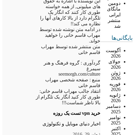
این نویسنده با اشاره به حقوق
دومین
های میلیونی, از همه خواسته
مانگای
طوری کار کنند که انگار یک
ایرانی
تلگرام دارد از بالا کارهای آنها را
منتشر
نظاره می کند!!
شد
در ادامه متن نوشته شده توسط
مهراب قاسم خانی را خواهید
بایگانی‌ها
خواند.
متن منتشر شده توسط مهراب
آگوست
قاسم خانی
2026
جولای
گردآوری : گروه فرهنگ و هنر
2026
سیمرغ
ژوئن
seemorgh.com/culture
2026
منبع : صفحه شخصی مهراب
فوریه
قاسم خانی
2026
انتقاد جالب مهراب قاسم خانی:
ژانویه
طوری کار کنید انگار یک تلگرام از
2026
بالا ناظر شماست!!!
دسامبر
2025
خرید vpn تست یک روزه
نوامبر
2025
اخبار دنیای موبایل و تکنولوژی
اکتبر
2025
ژوئن 29, 2016