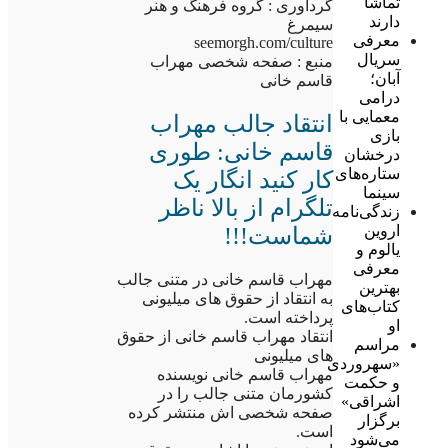
تماشا
گردآوری : گروه فرهنگ و هنر
دارند
سیمرغ
معرفی
seemorgh.com/culture
سریال
منبع : صفحه شخصی مهراب
آبان؛
قاسم خانی
درامی
معمایی با
انتقاد جالب مهراب
بازی
قاسم خانی: طوری
درخشان
ستاره‌های
کار کنید انگار یک
سینما
تلگرام از بالا ناظر
زندگی‌نامه
اروین
شماست!!!
یالوم و
معرفی
مهراب قاسم خانی در متنی جالب
بهترین
به انتقاد از حقوق های میلیونی
کتاب‌های
پرداخته است.
او
انتقاد مهراب قاسم خانی از حقوق
مراسم
های میلیونی
«سهروردی
مهراب قاسم خانی نویسنده
و حکمت
کشورمان متنی جالب را در
اشراقی»
صفحه شخصی اش منتشر کرده
برگزار
است.
می‌شود