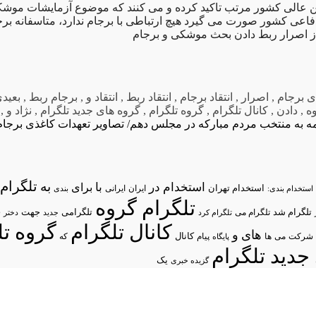
ن عالی کشور مرتب تاکید کرده و می کنند که موضوع آزمایشات موش
دفاعی کشور صورت می گیرد هیچ ارتباطی با برجام ندارد، متاسفانه ب
د از اصرار ربط دادن بحث موشکی و برجام
ی برجام
,
اصرار
,
انتقاد برجام
,
انتقاد ربط
,
انتقاد و
,
برجام ربط
,
بعیدی
ه
,
دادن
,
کانال تلگرام
,
گروه تلگرام
,
گروه های جدید تلگرام
,
نژاد و
,
مه به منتخب مردم مبارکه در مجلس دهم/ تصاویر
تعهدات کاغذی برجام
تلگرام/
به
استخدام در
با
برای
استخدام تهران
ایران
استخدام بندی:
ایرانی
بندی
تلگرام گروه
د
تلگرام شد
تلگرامی
تلگرام می
جهت
تلگرام کرد
جدید
دختر
کانال تلگرام
گروه تل
های
و
شرکت
می
پیام
کانال
ها
پایگاه
که
جدید تلگرام
یک
گزیده خبری