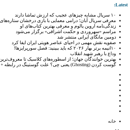
Latest:
۱۰ سریال مشابه چیزهای عجیب که ارزش تماشا دارند
معرفی سریال آبان؛ درامی معمایی با بازی درخشان ستاره‌های 
زندگی‌نامه اروین یالوم و معرفی بهترین کتاب‌های او
مراسم «سهروردی و حکمت اشراقی» برگزار می‌شود
دومین مانگای ایرانی منتشر شد
صفویه نقش مهمی در احیای عناصر هویتی ایران ایفا کرد
۱۰انیمه برتر بهار ۲۰۲۶ که باید ببینید: فصل سورپرایزها!
وداع با رهبر شهید انقلاب
بهترین خوانندگان جهان؛ از اسطوره‌های کلاسیک تا معروف‌ترین خو
گوست کردن (Ghosting) یعنی چی؟ علت گوستینگ در رابطه + راهکار
خانه