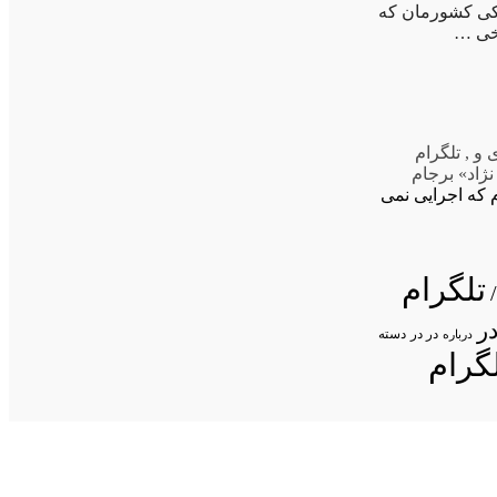
کی کشورمان که
رخی …
 و
,
تلگرام
نژاد» برجام
 که اجرایی نمی
تلگرام
ر
در در
درباره
دسته
گرام