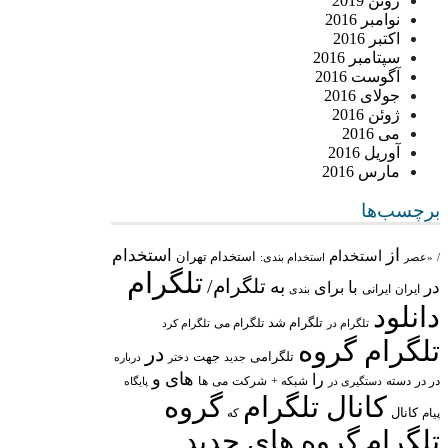
ژوئن 2019
نوامبر 2016
اکتبر 2016
سپتامبر 2016
آگوست 2016
جولای 2016
ژوئن 2016
می 2016
آوریل 2016
مارس 2016
برچسب‌ها
از
استخدام
استخدام
استخدام تهران
/
«عصر
استخدام بندی:
تلگرام
تلگرام/
به
در
با
برای
ایران
ایرانی
بندی
دانلود
تلگرام شد
تلگرام می
تلگرام در
تلگرام کرد
تلگرام گروه
در
تلگرامی
جهت
جدید
درباره
دختر
های
و
را
در در
شبکه +
شرکت
می
دسته
دستگیری در
ها
پایگاه
کانال تلگرام
گروه
پیام
کانال
که
تلگرام
گروه های جدید