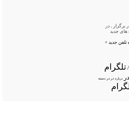
ر برگزار
,
در
های جدید
 تلفن جدید +
تلگرام
ر
در در
درباره
دسته
گرام