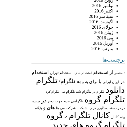
ژوئن 2019
نوامبر 2016
اکتبر 2016
سپتامبر 2016
آگوست 2016
جولای 2016
ژوئن 2016
می 2016
آوریل 2016
مارس 2016
برچسب‌ها
از
استخدام
استخدام
استخدام تهران
/
«عصر
استخدام بندی:
تلگرام
تلگرام/
به
در
با
برای
ایران
ایرانی
بندی
دانلود
تلگرام شد
تلگرام می
تلگرام در
تلگرام کرد
تلگرام گروه
در
تلگرامی
جهت
جدید
درباره
دختر
های
و
را
در در
شبکه +
شرکت
می
دسته
دستگیری در
ها
پایگاه
کانال تلگرام
گروه
پیام
کانال
که
تلگرام
گروه های جدید