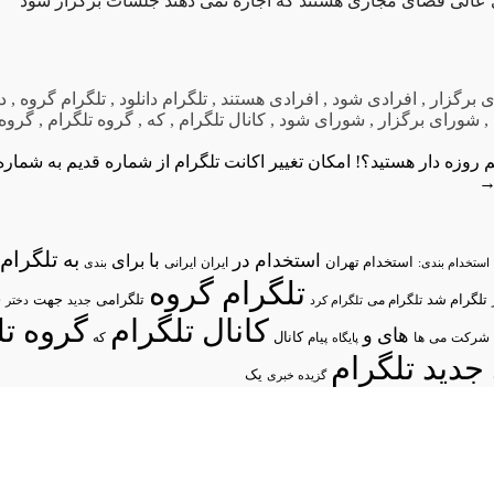
 عالی فضای مجازی هستند که اجازه نمی دهند جلسات برگزار شود
ی برگزار
,
افرادی شود
,
افرادی هستند
,
تلگرام دانلود
,
تلگرام گروه
,
د
,
شورای برگزار
,
شورای شود
,
کانال تلگرام
,
که
,
گروه تلگرام
,
گروه 
م روزه دار هستید؟!
امکان تغییر اکانت تلگرام از شماره قدیم به شماره
تلگرام/
به
استخدام در
با
برای
استخدام تهران
ایران
استخدام بندی:
ایرانی
بندی
تلگرام گروه
د
تلگرام شد
تلگرامی
تلگرام می
جهت
تلگرام کرد
جدید
دختر
کانال تلگرام
گروه تل
های
و
شرکت
می
پیام
کانال
ها
پایگاه
که
جدید تلگرام
یک
گزیده خبری