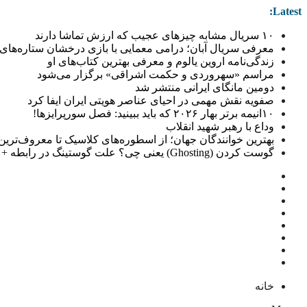
Latest:
۱۰ سریال مشابه چیزهای عجیب که ارزش تماشا دارند
معرفی سریال آبان؛ درامی معمایی با بازی درخشان ستاره‌های 
زندگی‌نامه اروین یالوم و معرفی بهترین کتاب‌های او
مراسم «سهروردی و حکمت اشراقی» برگزار می‌شود
دومین مانگای ایرانی منتشر شد
صفویه نقش مهمی در احیای عناصر هویتی ایران ایفا کرد
۱۰انیمه برتر بهار ۲۰۲۶ که باید ببینید: فصل سورپرایزها!
وداع با رهبر شهید انقلاب
بهترین خوانندگان جهان؛ از اسطوره‌های کلاسیک تا معروف‌ترین خو
گوست کردن (Ghosting) یعنی چی؟ علت گوستینگ در رابطه + راهکار
خانه