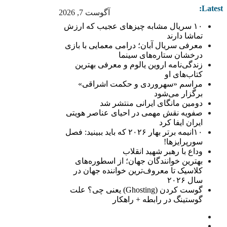
Latest:
آگوست 7, 2026
۱۰ سریال مشابه چیزهای عجیب که ارزش
تماشا دارند
معرفی سریال آبان؛ درامی معمایی با بازی
درخشان ستاره‌های سینما
زندگی‌نامه اروین یالوم و معرفی بهترین
کتاب‌های او
مراسم «سهروردی و حکمت اشراقی»
برگزار می‌شود
دومین مانگای ایرانی منتشر شد
صفویه نقش مهمی در احیای عناصر هویتی
ایران ایفا کرد
۱۰انیمه برتر بهار ۲۰۲۶ که باید ببینید: فصل
سورپرایزها!
وداع با رهبر شهید انقلاب
بهترین خوانندگان جهان؛ از اسطوره‌های
کلاسیک تا معروف‌ترین خواننده جهان در
سال ۲۰۲۶
گوست کردن (Ghosting) یعنی چی؟ علت
گوستینگ در رابطه + راهکار