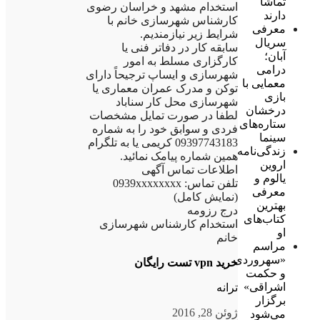
تماشا
استخدام مشهد و خراسان رضوی
دارند
کارشناس شهرسازی خانم با
معرفی
شرایط زیر نیازمندیم.
سریال
سابقه کار در دفاتر فنی یا
آبان؛
کارگزاری مسلط به امور
درامی
شهرسازی و ایساپ ترجیحاً دارای
معمایی با
توکن و مدرک عمران معماری یا
بازی
شهرسازی محل کار سناباد
درخشان
لطفا در صورت تمایل مشخصات
ستاره‌های
فردی و سوابق خود را به شماره
سینما
09397743183 کریمی یا به تلگرام
زندگی‌نامه
همین شماره پیامک نمائید.
اروین
اطلاعات تماس آگهی
یالوم و
تلفن تماس: 0939xxxxxxxx
معرفی
(نمایش کامل)
بهترین
درج رزومه
کتاب‌های
استخدام کارشناس شهرسازی
او
خانم
مراسم
«سهروردی
خرید vpn تست رایگان
و حکمت
اشراقی»
ترانه
برگزار
ژوئن 28, 2016
می‌شود