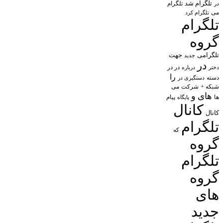
تلگرام شد
تلگرام
در
می
تلگرام کرد
تلگرام
گروه
تلگرامی
جهت
جدید
در
در در
درباره
دختر
را
دسته
دستگیری در
شبکه +
شرکت
می
های
و
پیام
ها
پایگاه
کانال
کانال
تلگرام
که
گروه
تلگرام
گروه
های
جدید