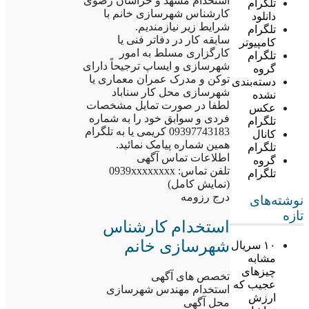
استخدام مشهد و خراسان رضوی
تلگرام
کارشناس شهرسازی خانم با
دانلود
شرایط زیر نیازمندیم.
تلگرام
سابقه کار در دفاتر فنی یا
کامپیوتر
کارگزاری مسلط به امور
تلگرام
شهرسازی و ایساپ ترجیحاً دارای
گروه
توکن و مدرک عمران معماری یا
دسته‌بندی
شهرسازی محل کار سناباد
نشده
لطفا در صورت تمایل مشخصات
عکس
فردی و سوابق خود را به شماره
تلگرام
09397743183 کریمی یا به تلگرام
کانال
همین شماره پیامک نمائید.
تلگرام
اطلاعات تماس آگهی
گروه
تلفن تماس: 0939xxxxxxxx
تلگرام
(نمایش کامل)
درج رزومه
نوشته‌های
تازه
استخدام کارشناس
شهرسازی خانم
۱۰ سریال
مشابه
چیزهای
تخصص های آگهی
عجیب که
استخدام مهندس شهرسازی
ارزش
محل آگهی