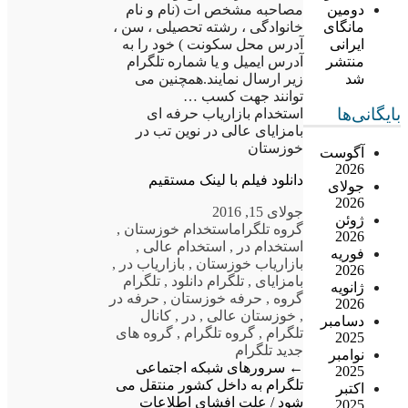
مصاحبه مشخص ات (نام و نام
دومین
خانوادگی ، رشته تحصیلی ، سن ،
مانگای
آدرس محل سکونت ) خود را به
ایرانی
آدرس ایمیل و یا شماره تلگرام
منتشر
زیر ارسال نمایند.همچنین می
شد
توانند جهت کسب …
بایگانی‌ها
استخدام بازاریاب حرفه ای
بامزایای عالی در نوین تب در
خوزستان
آگوست
2026
دانلود فیلم با لینک مستقیم
جولای
2026
جولای 15, 2016
ژوئن
گروه تلگرام
استخدام خوزستان
,
2026
استخدام در
,
استخدام عالی
,
فوریه
بازاریاب خوزستان
,
بازاریاب در
,
2026
بامزایای
,
تلگرام دانلود
,
تلگرام
ژانویه
گروه
,
حرفه خوزستان
,
حرفه در
2026
,
خوزستان عالی
,
در
,
کانال
دسامبر
تلگرام
,
گروه تلگرام
,
گروه های
2025
جدید تلگرام
نوامبر
←
سرورهای شبکه اجتماعی
2025
تلگرام به داخل کشور منتقل می
اکتبر
شود / علت افشای اطلاعات
2025