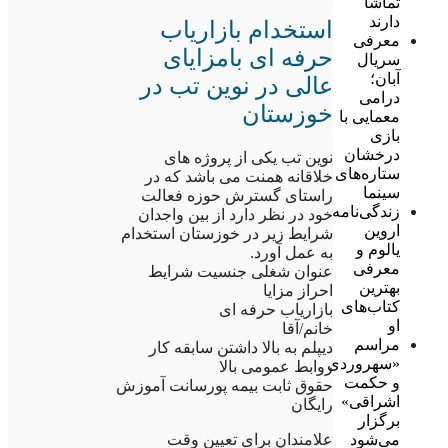
تماشا
دارند
استخدام بازاریاب
معرفی
حرفه ای بامزایای
سریال
آبان؛
عالی در نوین تب در
درامی
خوزستان
معمایی با
بازی
درخشان
نوین تب یکی از پروژه های
ستاره‌های
خلاقانه همنت می باشد که در
سینما
راستای گسترش حوزه فعالت
زندگی‌نامه
خود در نظر دارد از بین واجدان
اروین
شرایط زیر در خوزستان استخدام
یالوم و
به عمل آورد.
معرفی
عنوان شغلی جنسیت شرایط
بهترین
احراز مزایا
کتاب‌های
بازاریاب حرفه ای
او
خانم/آقا
مراسم
دیپلم به بالا داشتن سابقه کار
«سهروردی
روابط عمومی بالا
و حکمت
حقوق ثابت بیمه پورسانت آموزش
اشراقی»
رایگان
برگزار
علامندان برای تعیین وقت
می‌شود