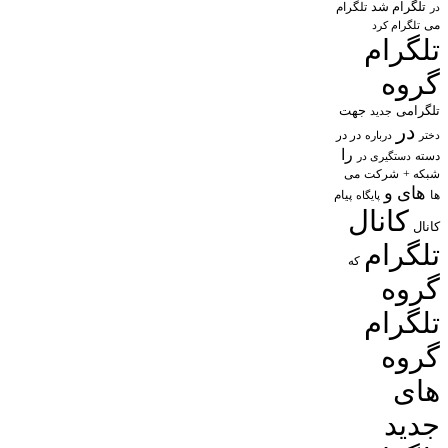
تلگرام شد
تلگرام
در
می
تلگرام کرد
تلگرام
گروه
تلگرامی
جهت
جدید
در
در در
درباره
دختر
را
دسته
دستگیری در
شبکه +
شرکت
می
های
و
پیام
ها
پایگاه
کانال
کانال
تلگرام
که
گروه
تلگرام
گروه
های
جدید