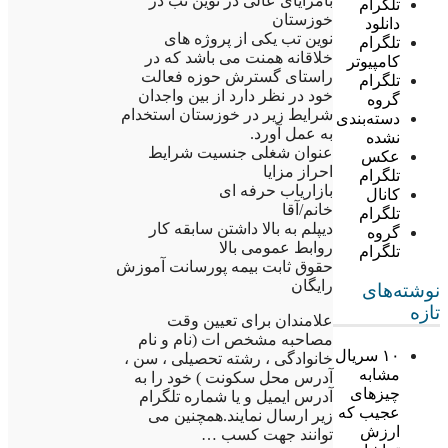
بامزایای عالی در نوین تب در
تلگرام
خوزستان
دانلود
نوین تب یکی از پروژه های
تلگرام
خلاقانه همنت می باشد که در
کامپیوتر
راستای گسترش حوزه فعالت
تلگرام
خود در نظر دارد از بین واجدان
گروه
شرایط زیر در خوزستان استخدام
دسته‌بندی
به عمل آورد.
نشده
عنوان شغلی جنسیت شرایط
عکس
احراز مزایا
تلگرام
بازاریاب حرفه ای
کانال
خانم/آقا
تلگرام
دیپلم به بالا داشتن سابقه کار
گروه
روابط عمومی بالا
تلگرام
حقوق ثابت بیمه پورسانت آموزش
رایگان
نوشته‌های
تازه
علامندان برای تعیین وقت
مصاحبه مشخص ات (نام و نام
۱۰ سریال
خانوادگی ، رشته تحصیلی ، سن ،
مشابه
آدرس محل سکونت ) خود را به
چیزهای
آدرس ایمیل و یا شماره تلگرام
عجیب که
زیر ارسال نمایند.همچنین می
ارزش
توانند جهت کسب …