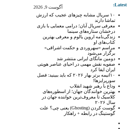
Latest:
آگوست 9, 2026
۱۰ سریال مشابه چیزهای عجیب که ارزش
تماشا دارند
معرفی سریال آبان؛ درامی معمایی با بازی
درخشان ستاره‌های سینما
زندگی‌نامه اروین یالوم و معرفی بهترین
کتاب‌های او
مراسم «سهروردی و حکمت اشراقی»
برگزار می‌شود
دومین مانگای ایرانی منتشر شد
صفویه نقش مهمی در احیای عناصر هویتی
ایران ایفا کرد
۱۰انیمه برتر بهار ۲۰۲۶ که باید ببینید: فصل
سورپرایزها!
وداع با رهبر شهید انقلاب
بهترین خوانندگان جهان؛ از اسطوره‌های
کلاسیک تا معروف‌ترین خواننده جهان در
سال ۲۰۲۶
گوست کردن (Ghosting) یعنی چی؟ علت
گوستینگ در رابطه + راهکار