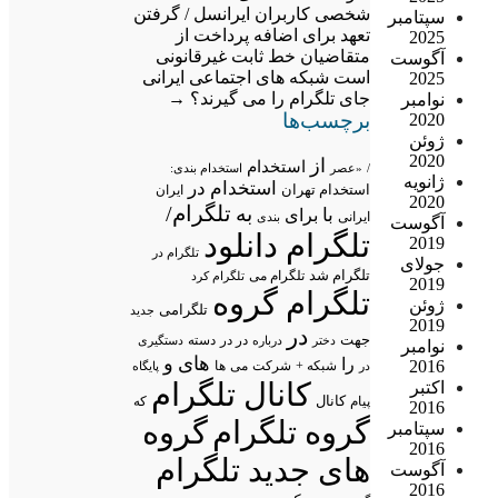
شخصی کاربران ایرانسل / گرفتن
سپتامبر
تعهد برای اضافه پرداخت از
2025
متقاضیان خط ثابت غیرقانونی
آگوست
است
شبکه های اجتماعی ایرانی
2025
جای تلگرام را می گیرند؟
→
نوامبر
برچسب‌ها
2020
ژوئن
2020
از
استخدام
/
«عصر
استخدام بندی:
ژانویه
استخدام در
استخدام تهران
ایران
2020
تلگرام/
به
با
برای
ایرانی
بندی
آگوست
تلگرام دانلود
2019
تلگرام در
جولای
تلگرام شد
تلگرام می
تلگرام کرد
2019
تلگرام گروه
ژوئن
تلگرامی
جدید
2019
در
جهت
در در
درباره
دسته
دستگیری
دختر
نوامبر
های
و
را
2016
شبکه +
شرکت
می
در
ها
پایگاه
کانال تلگرام
اکتبر
پیام
کانال
که
2016
گروه تلگرام
گروه
سپتامبر
2016
های جدید تلگرام
آگوست
2016