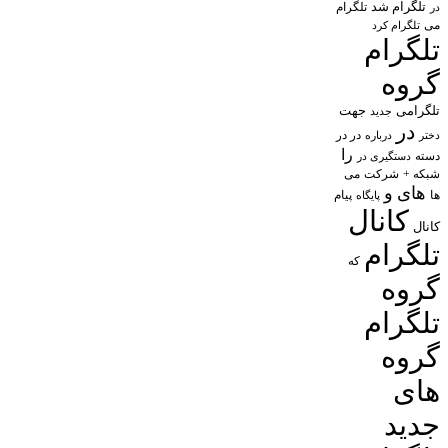
تلگرام شد
تلگرام
در
می
تلگرام کرد
تلگرام
گروه
تلگرامی
جهت
جدید
در
در در
درباره
دختر
را
دسته
دستگیری در
شبکه +
شرکت
می
های
و
پیام
ها
پایگاه
کانال
کانال
تلگرام
که
گروه
تلگرام
گروه
های
جدید