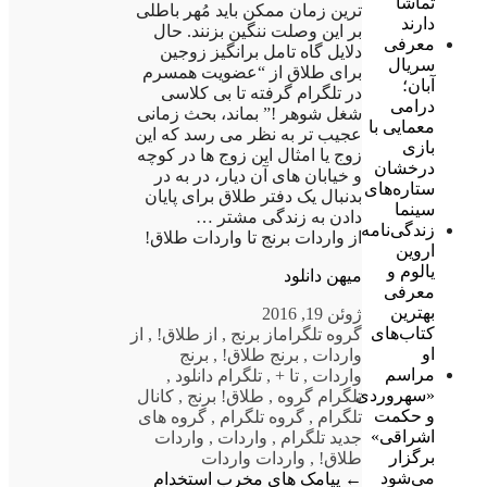
تماشا
ترین زمان ممکن باید مُهر باطلی
دارند
بر این وصلت ننگین بزنند. حال
معرفی
دلایل گاه تامل برانگیز زوجین
سریال
برای طلاق از “عضویت همسرم
آبان؛
در تلگرام گرفته تا بی کلاسی
درامی
شغل شوهر !” بماند، بحث زمانی
معمایی با
عجیب تر به نظر می رسد که این
بازی
زوج یا امثال این زوج ها در کوچه
درخشان
و خیابان های آن دیار، در به در
ستاره‌های
بدنبال یک دفتر طلاق برای پایان
سینما
دادن به زندگی مشتر …
زندگی‌نامه
از واردات برنج تا واردات طلاق!
اروین
یالوم و
میهن دانلود
معرفی
بهترین
ژوئن 19, 2016
کتاب‌های
گروه تلگرام
از برنج
,
از طلاق!
,
از
او
واردات
,
برنج طلاق!
,
برنج
مراسم
واردات
,
تا +
,
تلگرام دانلود
,
«سهروردی
تلگرام گروه
,
طلاق! برنج
,
کانال
و حکمت
تلگرام
,
گروه تلگرام
,
گروه های
اشراقی»
جدید تلگرام
,
واردات
,
واردات
برگزار
طلاق!
,
واردات واردات
می‌شود
←
پیامک های مخرب
استخدام