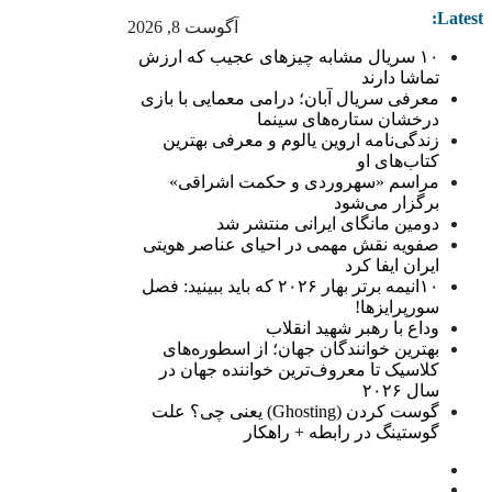
Latest:
آگوست 8, 2026
۱۰ سریال مشابه چیزهای عجیب که ارزش
تماشا دارند
معرفی سریال آبان؛ درامی معمایی با بازی
درخشان ستاره‌های سینما
زندگی‌نامه اروین یالوم و معرفی بهترین
کتاب‌های او
مراسم «سهروردی و حکمت اشراقی»
برگزار می‌شود
دومین مانگای ایرانی منتشر شد
صفویه نقش مهمی در احیای عناصر هویتی
ایران ایفا کرد
۱۰انیمه برتر بهار ۲۰۲۶ که باید ببینید: فصل
سورپرایزها!
وداع با رهبر شهید انقلاب
بهترین خوانندگان جهان؛ از اسطوره‌های
کلاسیک تا معروف‌ترین خواننده جهان در
سال ۲۰۲۶
گوست کردن (Ghosting) یعنی چی؟ علت
گوستینگ در رابطه + راهکار