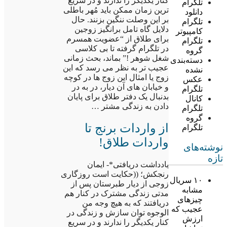
کنار یکدیگر را ندارند و در سریع
تلگرام
ترین زمان ممکن باید مُهر باطلی
دانلود
بر این وصلت ننگین بزنند. حال
تلگرام
دلایل گاه تامل برانگیز زوجین
کامپیوتر
برای طلاق از “عضویت همسرم
تلگرام
در تلگرام گرفته تا بی کلاسی
گروه
شغل شوهر !” بماند، بحث زمانی
دسته‌بندی
عجیب تر به نظر می رسد که این
نشده
زوج یا امثال این زوج ها در کوچه
عکس
و خیابان های آن دیار، در به در
تلگرام
بدنبال یک دفتر طلاق برای پایان
کانال
دادن به زندگی مشتر …
تلگرام
گروه
از واردات برنج تا
تلگرام
واردات طلاق!
نوشته‌های
تازه
یادداشت دریافتی*- ایمان
رنجکش؛ ((حکایت است روزگاری
۱۰ سریال
زوجی از دیار طبرستان پس از
مشابه
مدتی زندگی مشترک در کنار هم
چیزهای
دریافتند که به هیچ وجه من
عجیب که
الوجوه توان سازش و زندگی در
ارزش
کنار یکدیگر را ندارند و در سریع