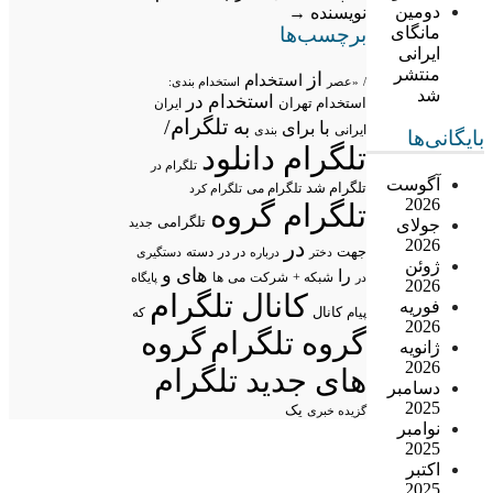
دومین
نویسنده
→
برچسب‌ها
مانگای
ایرانی
منتشر
از
استخدام
/
«عصر
استخدام بندی:
شد
استخدام در
استخدام تهران
ایران
تلگرام/
به
با
برای
ایرانی
بندی
بایگانی‌ها
تلگرام دانلود
تلگرام در
آگوست
تلگرام شد
تلگرام می
تلگرام کرد
2026
تلگرام گروه
تلگرامی
جولای
جدید
2026
در
جهت
در در
درباره
دسته
دستگیری
دختر
ژوئن
های
و
را
شبکه +
شرکت
می
در
ها
پایگاه
2026
کانال تلگرام
فوریه
پیام
کانال
که
2026
گروه تلگرام
گروه
ژانویه
2026
های جدید تلگرام
دسامبر
2025
یک
گزیده خبری
نوامبر
2025
اکتبر
2025