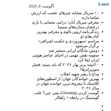
Latest:
آگوست 8, 2026
۱۰ سریال مشابه چیزهای عجیب که ارزش
تماشا دارند
معرفی سریال آبان؛ درامی معمایی با بازی
درخشان ستاره‌های سینما
زندگی‌نامه اروین یالوم و معرفی بهترین
کتاب‌های او
مراسم «سهروردی و حکمت اشراقی»
برگزار می‌شود
دومین مانگای ایرانی منتشر شد
صفویه نقش مهمی در احیای عناصر هویتی
ایران ایفا کرد
۱۰انیمه برتر بهار ۲۰۲۶ که باید ببینید: فصل
سورپرایزها!
وداع با رهبر شهید انقلاب
بهترین خوانندگان جهان؛ از اسطوره‌های
کلاسیک تا معروف‌ترین خواننده جهان در
سال ۲۰۲۶
گوست کردن (Ghosting) یعنی چی؟ علت
گوستینگ در رابطه + راهکار