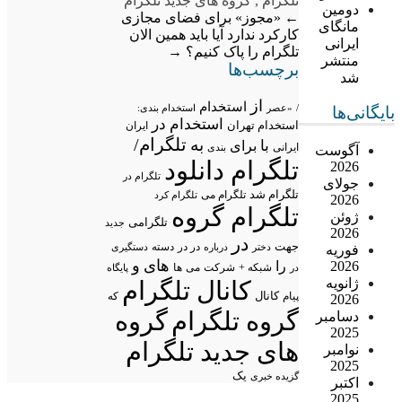
تلگرام
,
گروه های جدید تلگرام
دومین
←
«مجوز» برای فضای مجازی
مانگای
کارکرد ندارد
آیا باید همین الان
ایرانی
تلگرام را پاک کنیم؟
→
منتشر
برچسب‌ها
شد
از
استخدام
/
«عصر
استخدام بندی:
بایگانی‌ها
استخدام در
استخدام تهران
ایران
تلگرام/
به
با
برای
ایرانی
بندی
آگوست
تلگرام دانلود
2026
تلگرام در
جولای
تلگرام شد
تلگرام می
تلگرام کرد
2026
تلگرام گروه
ژوئن
تلگرامی
جدید
2026
در
جهت
در در
درباره
دسته
دستگیری
فوریه
دختر
های
و
2026
را
شبکه +
شرکت
می
در
ها
پایگاه
ژانویه
کانال تلگرام
پیام
کانال
که
2026
گروه تلگرام
گروه
دسامبر
2025
های جدید تلگرام
نوامبر
2025
یک
گزیده خبری
اکتبر
2025