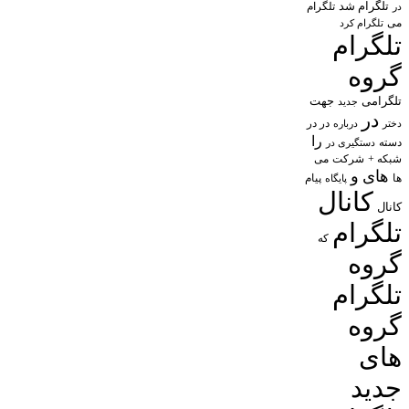
تلگرام شد
تلگرام
در
می
تلگرام کرد
تلگرام
گروه
تلگرامی
جهت
جدید
در
در در
درباره
دختر
را
دسته
دستگیری در
شبکه +
شرکت
می
های
و
پیام
ها
پایگاه
کانال
کانال
تلگرام
که
گروه
تلگرام
گروه
های
جدید