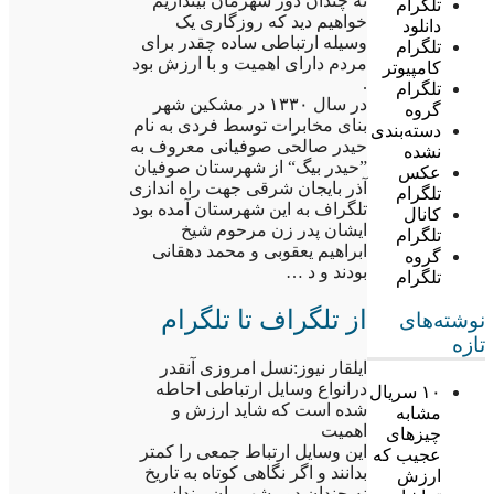
نه چندان دور شهرمان بیندازیم
تلگرام
خواهیم دید که روزگاری یک
دانلود
وسیله ارتباطی ساده چقدر برای
تلگرام
مردم دارای اهمیت و با ارزش بود
کامپیوتر
.
تلگرام
در سال ۱۳۳۰ در مشکین شهر
گروه
بنای مخابرات توسط فردی به نام
دسته‌بندی
حیدر صالحی صوفیانی معروف به
نشده
”حیدر بیگ“ از شهرستان صوفیان
عکس
آذر بایجان شرقی جهت راه اندازی
تلگرام
تلگراف به این شهرستان آمده بود
کانال
ایشان پدر زن مرحوم شیخ
تلگرام
ابراهیم یعقوبی و محمد دهقانی
گروه
بودند و د …
تلگرام
از تلگراف تا تلگرام
نوشته‌های
تازه
ایلقار نیوز:نسل امروزی آنقدر
درانواع وسایل ارتباطی احاطه
۱۰ سریال
شده است که شاید ارزش و
مشابه
اهمیت
چیزهای
این وسایل ارتباط جمعی را کمتر
عجیب که
بدانند و اگر نگاهی کوتاه به تاریخ
ارزش
نه چندان دور شهرمان بیندازیم