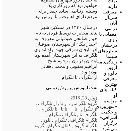
تماشا
خواهیم دید که روزگاری یک
دارند
وسیله ارتباطی ساده چقدر برای
معرفی
مردم دارای اهمیت و با ارزش بود
سریال
.
آبان؛
در سال ۱۳۳۰ در مشکین شهر
درامی
بنای مخابرات توسط فردی به نام
معمایی با
حیدر صالحی صوفیانی معروف به
بازی
”حیدر بیگ“ از شهرستان صوفیان
درخشان
آذر بایجان شرقی جهت راه اندازی
ستاره‌های
تلگراف به این شهرستان آمده بود
سینما
ایشان پدر زن مرحوم شیخ
زندگی‌نامه
ابراهیم یعقوبی و محمد دهقانی
اروین
بودند و د …
یالوم و
از تلگراف تا تلگرام
معرفی
بهترین
نفت آموزش پرورش دولتی
کتاب‌های
او
ژوئن 28, 2016
مراسم
گروه تلگرام
از
,
از تا
,
از تلگراف
,
«سهروردی
از تلگرام
,
تا +
,
تا تا
,
تا تلگرام
,
و حکمت
تلگراف تا
,
تلگراف تلگرام
,
اشراقی»
تلگرام تلگراف
,
تلگرام دانلود
,
برگزار
تلگرام گروه
,
کانال تلگرام
,
گروه
می‌شود