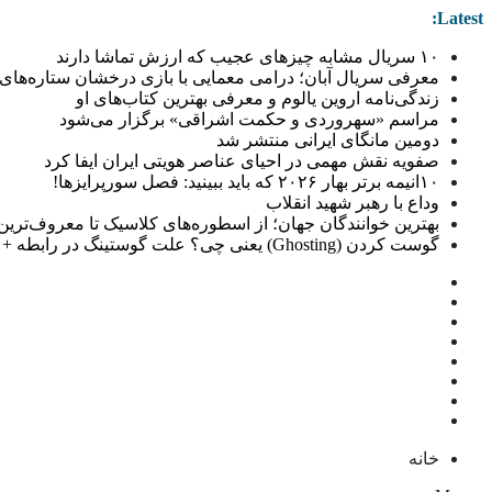
Latest:
۱۰ سریال مشابه چیزهای عجیب که ارزش تماشا دارند
معرفی سریال آبان؛ درامی معمایی با بازی درخشان ستاره‌های 
زندگی‌نامه اروین یالوم و معرفی بهترین کتاب‌های او
مراسم «سهروردی و حکمت اشراقی» برگزار می‌شود
دومین مانگای ایرانی منتشر شد
صفویه نقش مهمی در احیای عناصر هویتی ایران ایفا کرد
۱۰انیمه برتر بهار ۲۰۲۶ که باید ببینید: فصل سورپرایزها!
وداع با رهبر شهید انقلاب
بهترین خوانندگان جهان؛ از اسطوره‌های کلاسیک تا معروف‌ترین خو
گوست کردن (Ghosting) یعنی چی؟ علت گوستینگ در رابطه + راهکار
خانه