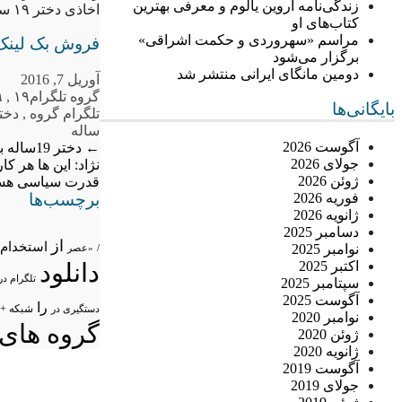
زندگی‌نامه اروین یالوم و معرفی بهترین
اخاذی دختر ۱۹ ساله با انتشار تصاویر مبتذل
کتاب‌های او
مراسم «سهروردی و حکمت اشراقی»
فروش بک لینک
برگزار می‌شود
دومین مانگای ایرانی منتشر شد
آوریل 7, 2016
گروه تلگرام
۱۹
,
۱۹
بایگانی‌ها
تلگرام گروه
,
دخت
ساله
آگوست 2026
←
دختر 19ساله با انتشار عکسهای مستهجن خود در تلگرام،از افراد اغفال شده اخاذی می کرد
جولای 2026
نژاد: این ها هر کا
ژوئن 2026
قدرت سیاسی هس
برچسب‌ها
فوریه 2026
ژانویه 2026
دسامبر 2025
از
استخدام
نوامبر 2025
/
«عصر
دانلود
اکتبر 2025
تلگرام در
سپتامبر 2025
آگوست 2025
را
شبکه +
دستگیری در
نوامبر 2020
گروه های 
ژوئن 2020
ژانویه 2020
آگوست 2019
جولای 2019