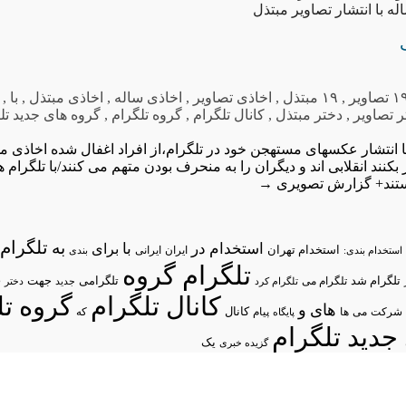
 تصاویر
,
۱۹ مبتذل
,
اخاذی تصاویر
,
اخاذی ساله
,
اخاذی مبتذل
,
با
,
ر تصاویر
,
دختر مبتذل
,
کانال تلگرام
,
گروه تلگرام
,
گروه های جدید تل
ر بکنند انقلابی اند و دیگران را به منحرف بودن متهم می کنند/با تلگرام
تند+ گزارش تصویری
→
تلگرام/
به
استخدام در
با
برای
استخدام تهران
ایران
استخدام بندی:
ایرانی
بندی
تلگرام گروه
د
تلگرام شد
تلگرامی
تلگرام می
جهت
تلگرام کرد
جدید
دختر
کانال تلگرام
گروه تل
های
و
شرکت
می
پیام
کانال
ها
پایگاه
که
جدید تلگرام
یک
گزیده خبری