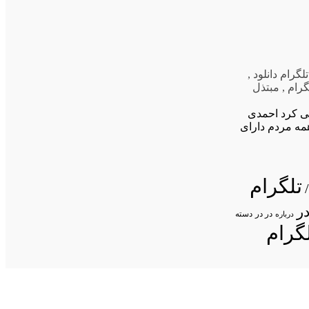
تلگرام دانلود
,
گرام
,
مبتذل
احمدی
 همه مردم دارای
تلگرام
ر
در در
درباره
دسته
گرام