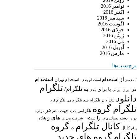
ژوئن 2019
نوامبر 2016
اکتبر 2016
سپتامبر 2016
آگوست 2016
جولای 2016
ژوئن 2016
می 2016
آوریل 2016
مارس 2016
برچسب‌ها
از
استخدام
استخدام
استخدام تهران
/
«عصر
استخدام بندی:
تلگرام
تلگرام/
به
در
با
برای
ایران
ایرانی
بندی
دانلود
تلگرام شد
تلگرام می
تلگرام در
تلگرام کرد
تلگرام گروه
در
تلگرامی
جهت
جدید
درباره
دختر
های
و
را
در در
شبکه +
شرکت
می
دسته
دستگیری در
ها
پایگاه
کانال تلگرام
گروه
پیام
کانال
که
تلگرام
گروه های جدید