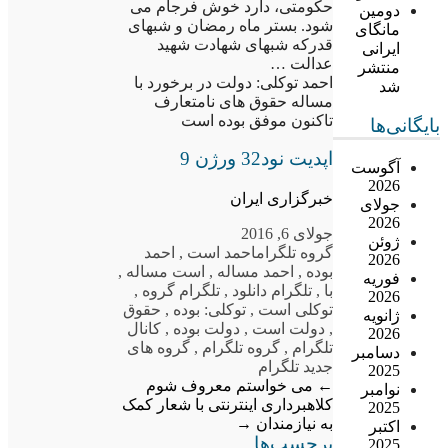
حکومتی، دارد خوش فرجام می
دومین
شود. بستر ماه رمضان و شبهای
مانگای
قدرکه شبهای شهادت شهید
ایرانی
عدالت …
منتشر
احمد توکلی: دولت در برخورد با
شد
مساله حقوق های نامتعارف
تاکنون موفق بوده است
بایگانی‌ها
اپدیت نود32 ورژن 9
آگوست
2026
خبرگزاری ایران
جولای
2026
جولای 6, 2016
ژوئن
گروه تلگرام
احمد است
,
احمد
2026
بوده
,
احمد مساله
,
است مساله
,
فوریه
با
,
تلگرام دانلود
,
تلگرام گروه
,
2026
توکلی است
,
توکلی: بوده
,
حقوق
ژانویه
,
دولت است
,
دولت بوده
,
کانال
2026
تلگرام
,
گروه تلگرام
,
گروه های
دسامبر
جدید تلگرام
2025
←
می خواستم معروف شوم
نوامبر
کلاهبرداری اینترنتی با شعار کمک
2025
به نیازمندان
→
اکتبر
برچسب‌ها
2025