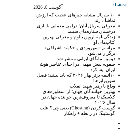
Latest:
آگوست 6, 2026
۱۰ سریال مشابه چیزهای عجیب که ارزش
تماشا دارند
معرفی سریال آبان؛ درامی معمایی با بازی
درخشان ستاره‌های سینما
زندگی‌نامه اروین یالوم و معرفی بهترین
کتاب‌های او
مراسم «سهروردی و حکمت اشراقی»
برگزار می‌شود
دومین مانگای ایرانی منتشر شد
صفویه نقش مهمی در احیای عناصر هویتی
ایران ایفا کرد
۱۰انیمه برتر بهار ۲۰۲۶ که باید ببینید: فصل
سورپرایزها!
وداع با رهبر شهید انقلاب
بهترین خوانندگان جهان؛ از اسطوره‌های
کلاسیک تا معروف‌ترین خواننده جهان در
سال ۲۰۲۶
گوست کردن (Ghosting) یعنی چی؟ علت
گوستینگ در رابطه + راهکار