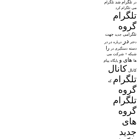
تلگرام شد
تلگرام
در
می
تلگرام کرد
تلگرام
گروه
تلگرامی
جهت
جدید
در
در در
درباره
دختر
را
دسته
دستگیری در
شبکه +
شرکت
می
های
و
پیام
ها
پایگاه
کانال
کانال
تلگرام
که
گروه
تلگرام
گروه
های
جدید