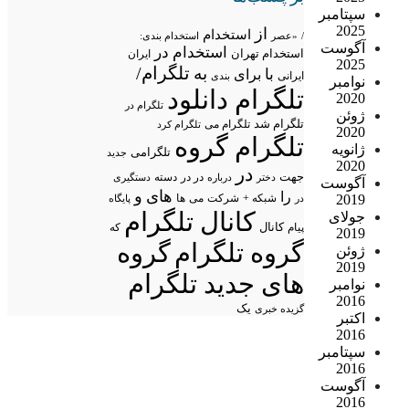
سپتامبر
2025
از
استخدام
/
«عصر
استخدام بندی:
آگوست
استخدام در
استخدام تهران
ایران
2025
تلگرام/
به
با
برای
ایرانی
بندی
نوامبر
تلگرام دانلود
2020
تلگرام در
ژوئن
تلگرام شد
تلگرام می
تلگرام کرد
2020
تلگرام گروه
ژانویه
تلگرامی
جدید
2020
در
جهت
در در
درباره
دسته
دستگیری
دختر
آگوست
های
و
را
شبکه +
شرکت
می
2019
در
ها
پایگاه
کانال تلگرام
جولای
پیام
کانال
که
2019
گروه تلگرام
گروه
ژوئن
2019
های جدید تلگرام
نوامبر
2016
یک
گزیده خبری
اکتبر
2016
سپتامبر
2016
آگوست
2016