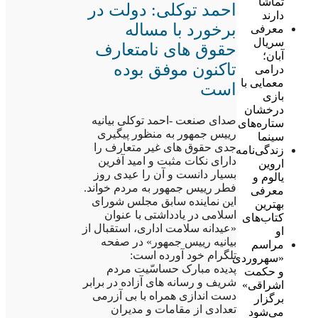
تماشا
احمد توکلی: دولت در
دارند
برخورد با مساله
معرفی
سریال
حقوق های نامتعارف
آبان؛
تاکنون موفق بوده
درامی
معمایی با
است
بازی
درخشان
صدای صنعت -احمد توکلی بیانیه
ستاره‌های
رییس جمهور به منظور پیگیری
سینما
جدی حقوق های غیر متعارف را
زندگی‌نامه
دارای نکات مثبت و امید آفرین
اروین
بسیار دانست و آن را عیدی روز
یالوم و
فطر رییس جمهور به مردم خواند.
معرفی
این نماینده سابق مجلس شورای
بهترین
اسلامی در یادداشتی با عنوان
کتاب‌های
«عیدانه سلامت اداری، استقبال از
او
بیانیه رییس جمهور» در صفحه
مراسم
تلگرام خود آورده است:
«سهروردی
پدیده مبارک حساسّیت مردم
و حکمت
شریف و رسانه های آزاده در برابر
اشراقی»
دست اندازی همراه با بی آزرمی
برگزار
تعدادی از مقامات و مدیران
می‌شود