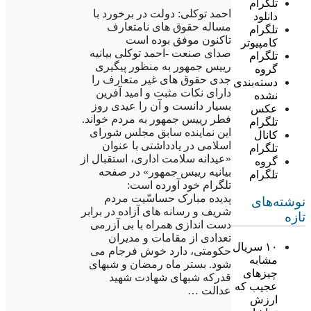
تلگرام
احمد توکلی: دولت در برخورد با
دانلود
مساله حقوق های نامتعارف
تلگرام
تاکنون موفق بوده است
کامپیوتر
صدای صنعت -احمد توکلی بیانیه
تلگرام
رییس جمهور به منظور پیگیری
گروه
جدی حقوق های غیر متعارف را
دسته‌بندی
دارای نکات مثبت و امید آفرین
نشده
بسیار دانست و آن را عیدی روز
عکس
فطر رییس جمهور به مردم خواند.
تلگرام
این نماینده سابق مجلس شورای
کانال
اسلامی در یادداشتی با عنوان
تلگرام
«عیدانه سلامت اداری، استقبال از
گروه
بیانیه رییس جمهور» در صفحه
تلگرام
تلگرام خود آورده است:
پدیده مبارک حساسّیت مردم
نوشته‌های
شریف و رسانه های آزاده در برابر
تازه
دست اندازی همراه با بی آزرمی
تعدادی از مقامات و مدیران
۱۰ سریال
حکومتی، دارد خوش فرجام می
مشابه
شود. بستر ماه رمضان و شبهای
چیزهای
قدرکه شبهای شهادت شهید
عجیب که
عدالت …
ارزش