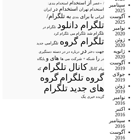
از
استخدام
/
«عصر
استخدام بندی:
سپتامبر
استخدام در
استخدام تهران
ایران
2025
تلگرام/
به
با
آگوست
برای
ایرانی
بندی
2025
تلگرام دانلود
تلگرام در
نوامبر
2020
تلگرام شد
تلگرام می
تلگرام کرد
تلگرام گروه
ژوئن
تلگرامی
جدید
2020
در
ژانویه
جهت
در در
درباره
دسته
دستگیری
دختر
2020
های
و
را
شبکه +
شرکت
می
در
ها
پایگاه
آگوست
کانال تلگرام
2019
پیام
کانال
که
جولای
گروه تلگرام
گروه
2019
ژوئن
های جدید تلگرام
2019
یک
نوامبر
گزیده خبری
2016
اکتبر
2016
سپتامبر
2016
آگوست
2016