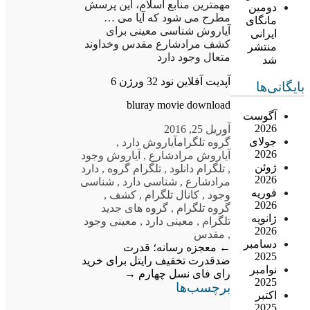
مهمترین منابع اسلام، این پرسش
دومین
مطرح می شود که آیا می …
مانگای
آیاروش شناسی معینی برای
ایرانی
کشف مرادشارع مقدس وخداوند
منتشر
متعال وجود دارد
شد
آپدیت آفلاین نود 32 ورژن 6
بایگانی‌ها
bluray movie download
آگوست
2026
آوریل 25, 2016
جولای
گروه تلگرام
آیاروش دارد
,
2026
آیاروش مرادشارع
,
آیاروش وجود
ژوئن
,
تلگرام دانلود
,
تلگرام گروه
,
دارد
2026
مرادشارع
,
شناسی دارد
,
شناسی
فوریه
وجود
,
کانال تلگرام
,
کشف
,
2026
گروه تلگرام
,
گروه های جدید
ژانویه
تلگرام
,
معینی دارد
,
معینی وجود
2026
,
مقدس
دسامبر
←
معجزه رسانه؛ قدرت
2025
ضدقدرت
تخفیف رایتل برای خرید
نوامبر
رای فای نسل چهارم
→
2025
برچسب‌ها
اکتبر
2025