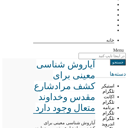
خانه
Menu
آیاروش شناسی
معینی برای
دسته‌ها
کشف مرادشارع
استیکر
تلگرام
مقدس وخداوند
اکانت
تلگرام
متعال وجود دارد
برنامه
تلگرام
تلگرام
آیاروش شناسی معینی برای
اندروید