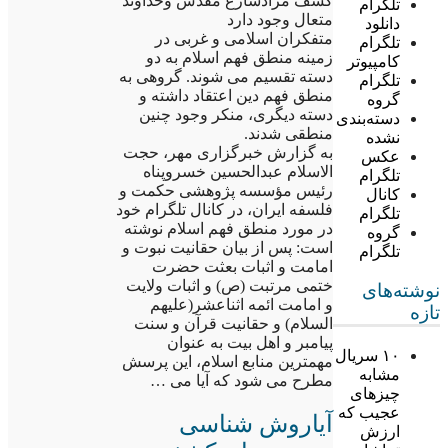
کشف مرادشارع مقدس وخداوند
تلگرام
متعال وجود دارد
دانلود
متفکران اسلامی و غربی در
تلگرام
زمینه منطق فهم اسلام به دو
کامپیوتر
دسته تقسیم می شوند. گروهی به
تلگرام
منطق فهم دین اعتقاد داشته و
گروه
دسته دیگری، منکر وجود چنین
دسته‌بندی
منطقی شدند.
نشده
به گزارش خبرگزاری مهر، حجت
عکس
الاسلام عبدالحسین خسروپناه
تلگرام
رئیس مؤسسه پژوهشی حکمت و
کانال
فلسفه ایران، در کانال تلگرام خود
تلگرام
در مورد منطق فهم اسلام نوشته
گروه
است: پس از بیان حقانیت نبوت و
تلگرام
امامت و اثبات بعثت حضرت
ختمی مرتبت (ص) و اثبات ولایت
نوشته‌های
و امامت ائمه اثناعشر(علیهم
تازه
السلام) و حقانیت قرآن و سنت
پیامبر و اهل بیت به عنوان
۱۰ سریال
مهمترین منابع اسلام، این پرسش
مشابه
مطرح می شود که آیا می …
چیزهای
عجیب که
آیاروش شناسی
ارزش