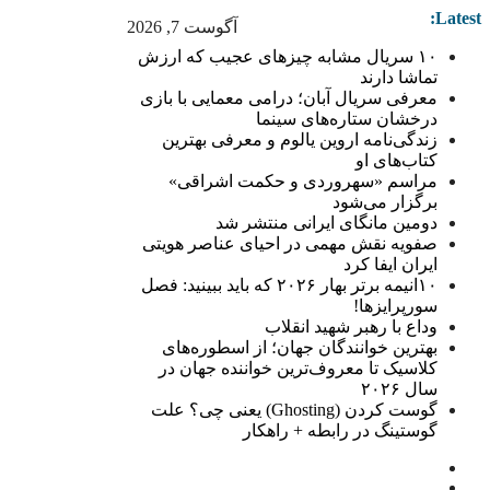
Latest:
آگوست 7, 2026
۱۰ سریال مشابه چیزهای عجیب که ارزش
تماشا دارند
معرفی سریال آبان؛ درامی معمایی با بازی
درخشان ستاره‌های سینما
زندگی‌نامه اروین یالوم و معرفی بهترین
کتاب‌های او
مراسم «سهروردی و حکمت اشراقی»
برگزار می‌شود
دومین مانگای ایرانی منتشر شد
صفویه نقش مهمی در احیای عناصر هویتی
ایران ایفا کرد
۱۰انیمه برتر بهار ۲۰۲۶ که باید ببینید: فصل
سورپرایزها!
وداع با رهبر شهید انقلاب
بهترین خوانندگان جهان؛ از اسطوره‌های
کلاسیک تا معروف‌ترین خواننده جهان در
سال ۲۰۲۶
گوست کردن (Ghosting) یعنی چی؟ علت
گوستینگ در رابطه + راهکار