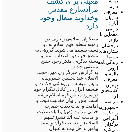
معینی برای کشف
تماشا
دارند
مرادشارع مقدس
معرفی
وخداوند متعال وجود
سریال
آبان؛
دارد
درامی
معمایی با
متفکران اسلامی و غربی در
بازی
زمینه منطق فهم اسلام به دو
درخشان
دسته تقسیم می شوند. گروهی به
ستاره‌های
منطق فهم دین اعتقاد داشته و
سینما
دسته دیگری، منکر وجود چنین
زندگی‌نامه
منطقی شدند.
اروین
به گزارش خبرگزاری مهر، حجت
یالوم و
الاسلام عبدالحسین خسروپناه
معرفی
رئیس مؤسسه پژوهشی حکمت و
بهترین
فلسفه ایران، در کانال تلگرام خود
کتاب‌های
در مورد منطق فهم اسلام نوشته
او
است: پس از بیان حقانیت نبوت و
مراسم
امامت و اثبات بعثت حضرت
«سهروردی
ختمی مرتبت (ص) و اثبات ولایت
و حکمت
و امامت ائمه اثناعشر(علیهم
اشراقی»
السلام) و حقانیت قرآن و سنت
برگزار
پیامبر و اهل بیت به عنوان
می‌شود