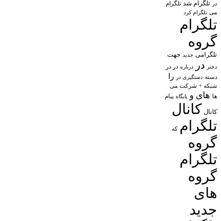
تلگرام شد
تلگرام
در
می
تلگرام کرد
تلگرام
گروه
تلگرامی
جهت
جدید
در
در در
درباره
دختر
را
دسته
دستگیری در
شبکه +
شرکت
می
های
و
پیام
ها
پایگاه
کانال
کانال
تلگرام
که
گروه
تلگرام
گروه
های
جدید